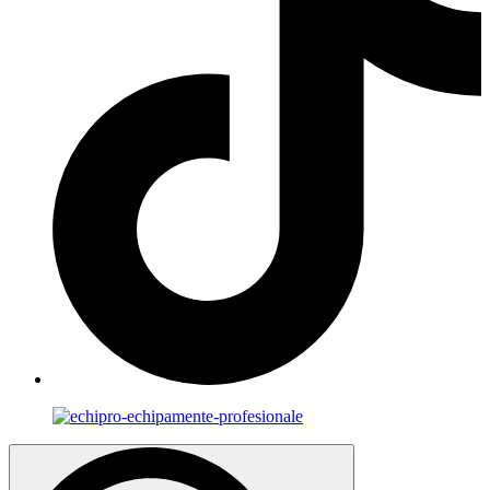
Search
for: