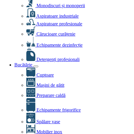
Monodiscuri și monoperii
Aspiratoare industriale
Aspiratoare profesionale
Cărucioare curățenie
Echipamente dezinfecție
Detergenți profesionali
Bucătărie
Cuptoare
Mașini de gătit
Preparare caldă
Echipamente frigorifice
Spălare vase
Mobilier inox