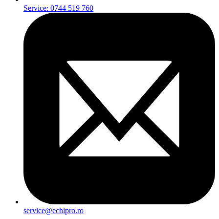
Service: 0744 519 760
service@echipro.ro