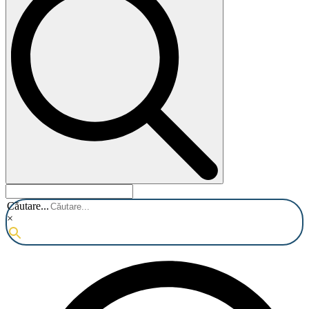
Căutare...
×