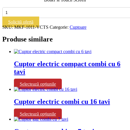
Cantitate
Cuptor
electric
Solicită ofertă
compact
SKU:
MKF-1011-VCTS
Categorie:
Cuptoare
combi
cu
Produse similare
10
tavi
Cuptor electric compact combi cu 6
tavi
Acest
Selectează opțiunile
produs
are
mai
Cuptor electric combi cu 16 tavi
multe
variații.
Acest
Selectează opțiunile
Opțiunile
produs
pot
are
fi
mai