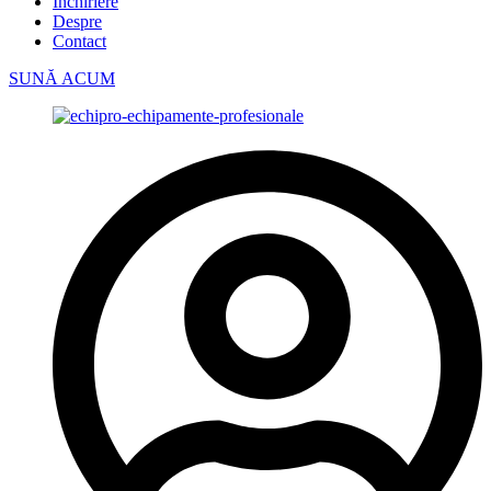
Închiriere
Despre
Contact
SUNĂ ACUM