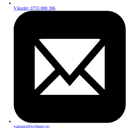
Vânzări: 0755 088 396
vanzari@echipro.ro