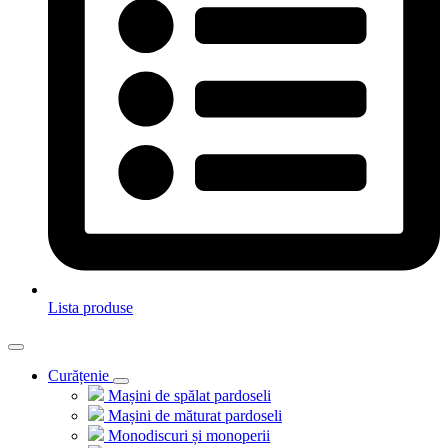
Lista produse
Curățenie
Mașini de spălat pardoseli
Mașini de măturat pardoseli
Monodiscuri și monoperii