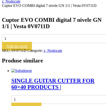
z_Nealocate
Cuptor EVO COMBI digital 7 nivele GN 1/1 | Vesta 0V0711D
Cuptor EVO COMBI digital 7 nivele GN
1/1 | Vesta 0V0711D
Cantitate
Cuptor
EVO
Solicită ofertă
COMBI
SKU:
0V0711D
Categorie:
z_Nealocate
digital
7
Produse similare
nivele
GN
1/1
|
Vesta
SINGLE GUITAR CUTTER FOR
0V0711D
60×40 PRODUCTS |
Cantitate
SINGLE
GUITAR