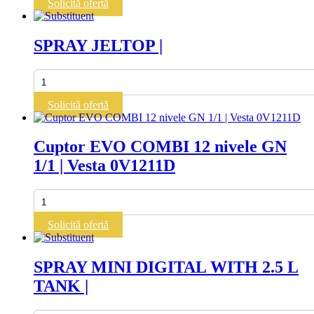
Solicită ofertă
CUTTER
FOR
60x40
SPRAY JELTOP |
PRODUCTS
|
Cantitate
SPRAY
JELTOP
Solicită ofertă
|
Cuptor EVO COMBI 12 nivele GN
1/1 | Vesta 0V1211D
Cantitate
Cuptor
EVO
Solicită ofertă
COMBI
12
nivele
SPRAY MINI DIGITAL WITH 2.5 L
GN
TANK |
1/1
|
Vesta