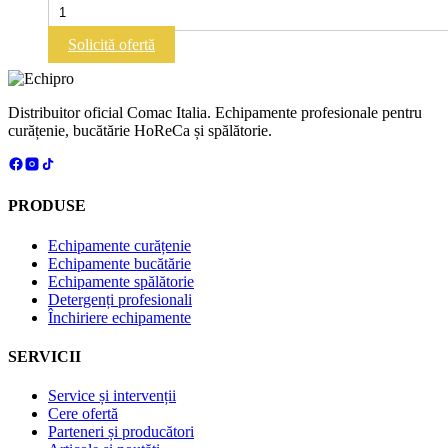
Cantitate
0V1211D
SPRAY
MINI
Solicită ofertă
DIGITAL
WITH
2.5
L
Distribuitor oficial Comac Italia. Echipamente profesionale pentru
TANK
curățenie, bucătărie HoReCa și spălătorie.
|
PRODUSE
Echipamente curățenie
Echipamente bucătărie
Echipamente spălătorie
Detergenți profesionali
Închiriere echipamente
SERVICII
Service și intervenții
Cere ofertă
Parteneri și producători