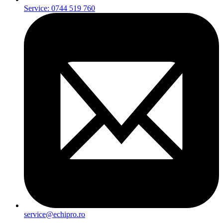
Service: 0744 519 760
service@echipro.ro