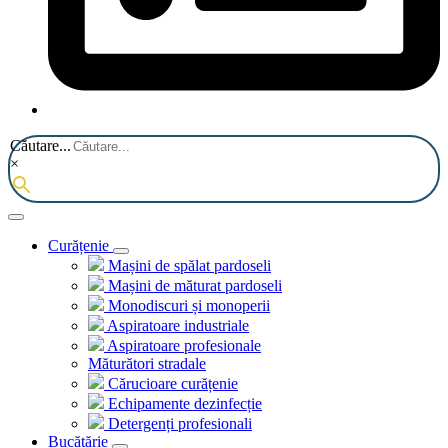
Căutare...
×
Curățenie
Mașini de spălat pardoseli
Mașini de măturat pardoseli
Monodiscuri și monoperii
Aspiratoare industriale
Aspiratoare profesionale
Măturători stradale
Cărucioare curățenie
Echipamente dezinfecție
Detergenți profesionali
Bucătărie