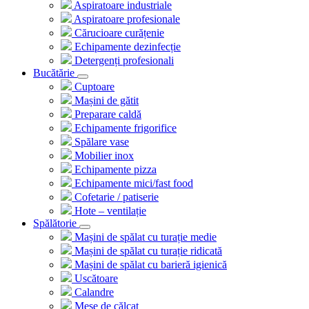
Aspiratoare industriale
Aspiratoare profesionale
Cărucioare curățenie
Echipamente dezinfecție
Detergenți profesionali
Bucătărie
Cuptoare
Mașini de gătit
Preparare caldă
Echipamente frigorifice
Spălare vase
Mobilier inox
Echipamente pizza
Echipamente mici/fast food
Cofetarie / patiserie
Hote – ventilație
Spălătorie
Mașini de spălat cu turație medie
Mașini de spălat cu turație ridicată
Mașini de spălat cu barieră igienică
Uscătoare
Calandre
Mese de călcat