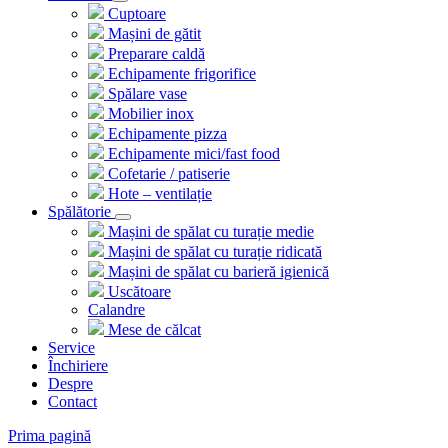
Cuptoare
Mașini de gătit
Preparare caldă
Echipamente frigorifice
Spălare vase
Mobilier inox
Echipamente pizza
Echipamente mici/fast food
Cofetarie / patiserie
Hote – ventilație
Spălătorie
Mașini de spălat cu turație medie
Mașini de spălat cu turație ridicată
Mașini de spălat cu barieră igienică
Uscătoare
Calandre
Mese de călcat
Service
Închiriere
Despre
Contact
Prima pagină