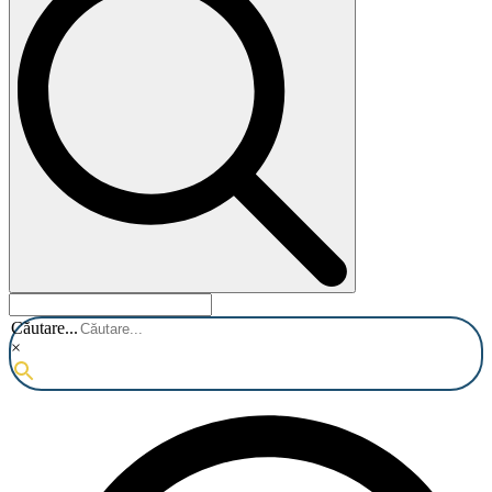
Căutare...
×