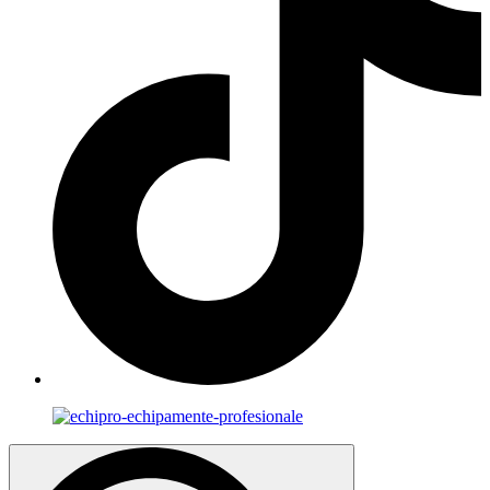
Search
for: