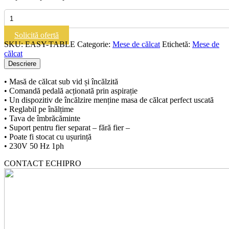
Cantitate
EASY
TABLE
Solicită ofertă
|
SKU:
EASY-TABLE
Categorie:
Mese de călcat
Etichetă:
Mese de
Masa
călcat
profesionala
Descriere
de
calcat
• Masă de călcat sub vid și încălzită
• Comandă pedală acționată prin aspirație
• Un dispozitiv de încălzire menține masa de călcat perfect uscată
• Reglabil pe înălțime
• Tava de îmbrăcăminte
• Suport pentru fier separat – fără fier –
• Poate fi stocat cu ușurință
• 230V 50 Hz 1ph
CONTACT ECHIPRO