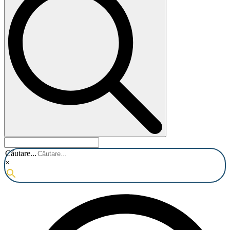
Căutare...
×