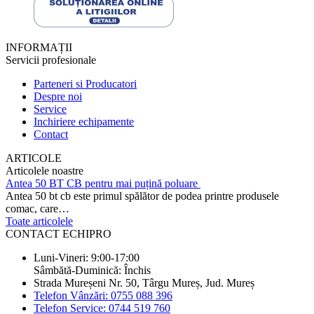
INFORMAȚII
Servicii profesionale
Parteneri si Producatori
Despre noi
Service
Inchiriere echipamente
Contact
ARTICOLE
Articolele noastre
Antea 50 BT CB pentru mai puțină poluare
Antea 50 bt cb este primul spălător de podea printre produsele
comac, care…
Toate articolele
CONTACT ECHIPRO
Luni-Vineri: 9:00-17:00
Sâmbătă-Duminică: Închis
Strada Mureșeni Nr. 50, Târgu Mureș, Jud. Mureș
Telefon Vânzări: 0755 088 396
Telefon Service: 0744 519 760