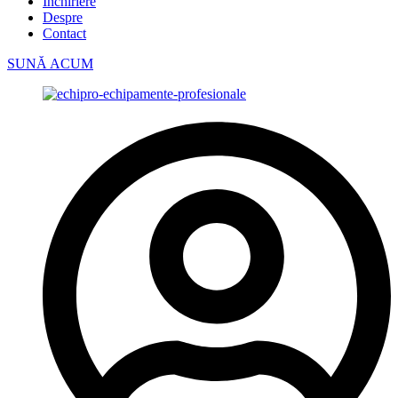
Închiriere
Despre
Contact
SUNĂ ACUM