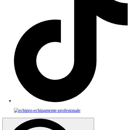
Search
for: