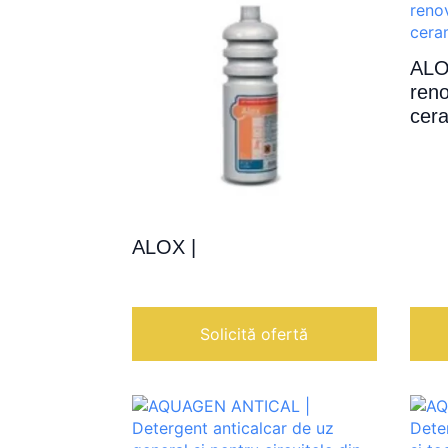
ALO
reno
cer
ALOX |
Solicită ofertă