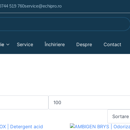
 0744 519 760
service@echipro.ro
ie
Service
Închiriere
Despre
Contact