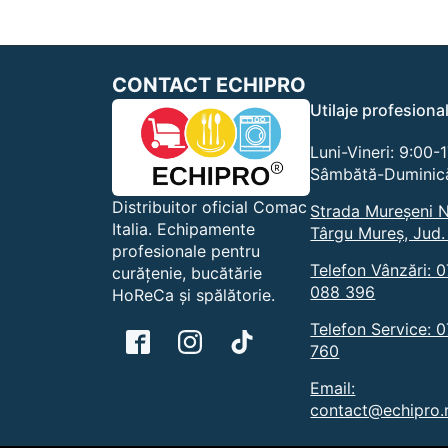
CONTACT ECHIPRO
Utilaje profesiona
Luni-Vineri: 9:00-
Sâmbătă-Duminică
Distribuitor oficial Comac
Strada Mureșeni N
Italia. Echipamente
Târgu Mureș, Jud.
profesionale pentru
Telefon Vânzări: 
curățenie, bucătărie
088 396
HoReCa și spălătorie.
Telefon Service: 
760
Email:
contact@echipro.