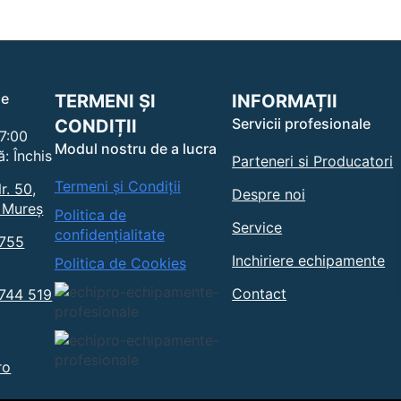
le
TERMENI ȘI
INFORMAȚII
Servicii profesionale
CONDIȚII
17:00
Modul nostru de a lucra
: Închis
Parteneri si Producatori
Termeni și Condiții
r. 50,
Despre noi
 Mureș
Politica de
Service
confidențialitate
0755
Inchiriere echipamente
Politica de Cookies
Contact
0744 519
ro