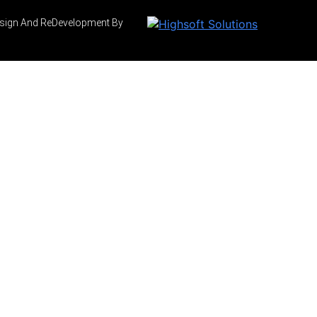
Design And ReDevelopment By