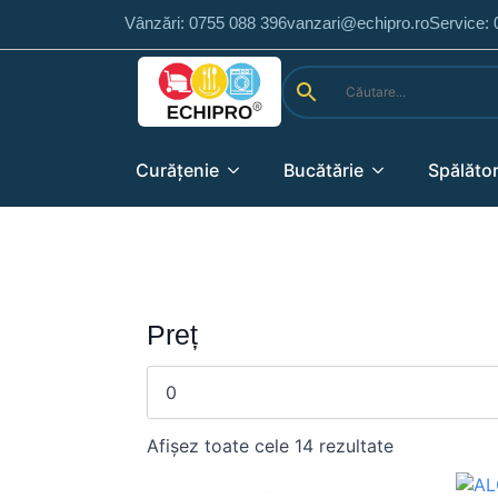
Vânzări: 0755 088 396
vanzari@echipro.ro
Service:
Curățenie
Bucătărie
Spălător
Preț
Preț
Preț
minim
maxim
Afișez toate cele 14 rezultate