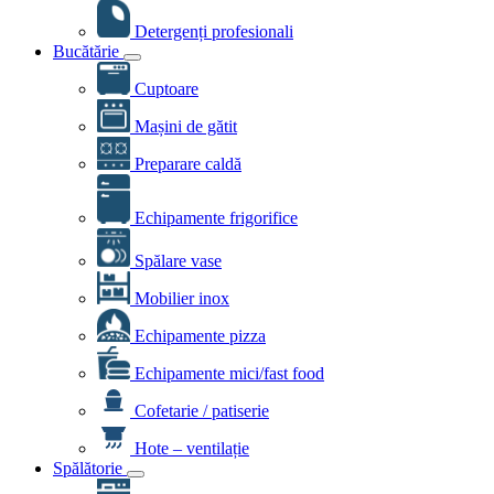
Detergenți profesionali
Bucătărie
Cuptoare
Mașini de gătit
Preparare caldă
Echipamente frigorifice
Spălare vase
Mobilier inox
Echipamente pizza
Echipamente mici/fast food
Cofetarie / patiserie
Hote – ventilație
Spălătorie