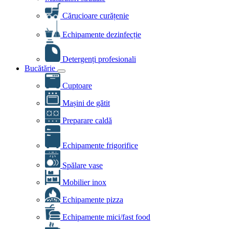
Cărucioare curățenie
Echipamente dezinfecție
Detergenți profesionali
Bucătărie
Cuptoare
Mașini de gătit
Preparare caldă
Echipamente frigorifice
Spălare vase
Mobilier inox
Echipamente pizza
Echipamente mici/fast food