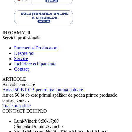
INFORMAȚII
Servicii profesionale
Parteneri si Producatori
Despre noi
Service
Inchiriere echipamente
Contact
ARTICOLE
Articolele noastre
Antea 50 BT CB pentru mai puțină poluare
Antea 50 bt cb este primul spălător de podea printre produsele
comac, care…
Toate articolele
CONTACT ECHIPRO
Luni-Vineri: 9:00-17:00
Sâmbătă-Duminică: Închis
Strada Mureșeni Nr. 50, Târgu Mureș, Jud. Mureș