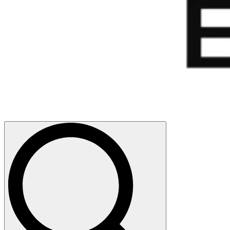
Search
for: