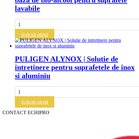
tablete
lavabile
concentrate
Cantitate
AQUAGEN
MULTI
Solicită ofertă
|
Detergent
pe
baza
PULIGEN ALYNOX | Solutie de
de
intretinere pentru suprafetele de inox
bio-
alcool
si aluminiu
pentru
suprafete
lavabile
Cantitate
PULIGEN
ALYNOX
Solicită ofertă
|
Solutie
CONTACT ECHIPRO
de
intretinere
pentru
suprafetele
de