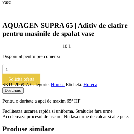
vase
AQUAGEN SUPRA 65 | Aditiv de clatire
pentru masinile de spalat vase
10 L
Disponibil pentru pre-comenzi
Cantitate
AQUAGEN
SUPRA
Solicită ofertă
65
SKU:
2069-A
Categorie:
Horeca
Etichetă:
Horeca
|
Descriere
Aditiv
de
Pentru o duritate a apei de maxim 65º HF
clatire
pentru
Faciliteaza uscarea rapida si uniforma. Stralucire fara urme.
masinile
Accelereaza procesul de uscare. Nu lasa urme de calcar si alte pete.
de
spalat
Produse similare
vase