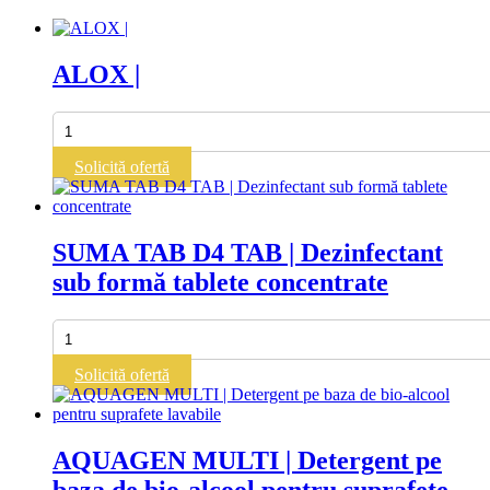
ALOX |
Cantitate
ALOX
|
Solicită ofertă
SUMA TAB D4 TAB | Dezinfectant
sub formă tablete concentrate
Cantitate
SUMA
TAB
Solicită ofertă
D4
TAB
|
Dezinfectant
AQUAGEN MULTI | Detergent pe
sub
baza de bio-alcool pentru suprafete
formă