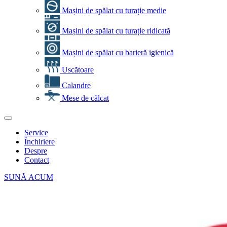
Mașini de spălat cu turație medie
Mașini de spălat cu turație ridicată
Mașini de spălat cu barieră igienică
Uscătoare
Calandre
Mese de călcat
Service
Închiriere
Despre
Contact
SUNĂ ACUM