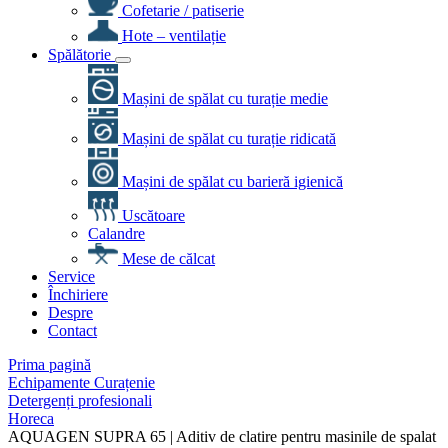
Cofetarie / patiserie
Hote – ventilație
Spălătorie
Mașini de spălat cu turație medie
Mașini de spălat cu turație ridicată
Mașini de spălat cu barieră igienică
Uscătoare
Calandre
Mese de călcat
Service
Închiriere
Despre
Contact
Prima pagină
Echipamente Curațenie
Detergenți profesionali
Horeca
AQUAGEN SUPRA 65 | Aditiv de clatire pentru masinile de spalat