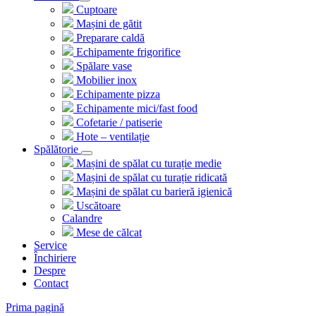
Cuptoare
Mașini de gătit
Preparare caldă
Echipamente frigorifice
Spălare vase
Mobilier inox
Echipamente pizza
Echipamente mici/fast food
Cofetarie / patiserie
Hote – ventilație
Spălătorie
Mașini de spălat cu turație medie
Mașini de spălat cu turație ridicată
Mașini de spălat cu barieră igienică
Uscătoare
Calandre
Mese de călcat
Service
Închiriere
Despre
Contact
Prima pagină