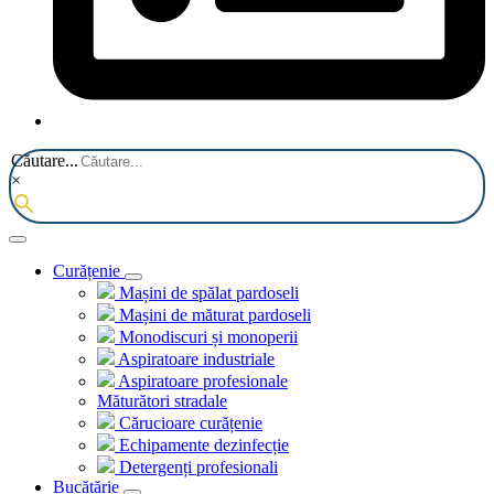
Căutare...
×
Curățenie
Mașini de spălat pardoseli
Mașini de măturat pardoseli
Monodiscuri și monoperii
Aspiratoare industriale
Aspiratoare profesionale
Măturători stradale
Cărucioare curățenie
Echipamente dezinfecție
Detergenți profesionali
Bucătărie