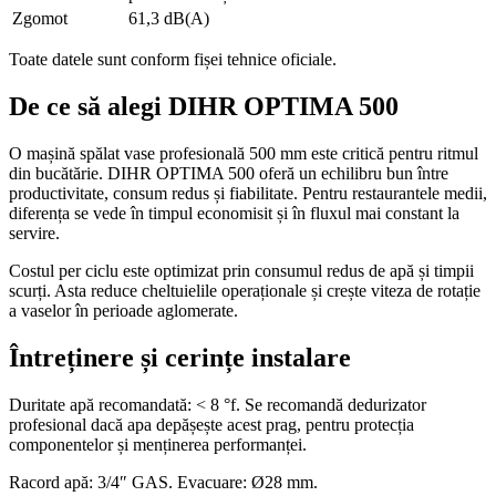
Zgomot
61,3 dB(A)
Toate datele sunt conform fișei tehnice oficiale.
De ce să alegi DIHR OPTIMA 500
O mașină spălat vase profesională 500 mm este critică pentru ritmul
din bucătărie. DIHR OPTIMA 500 oferă un echilibru bun între
productivitate, consum redus și fiabilitate. Pentru restaurantele medii,
diferența se vede în timpul economisit și în fluxul mai constant la
servire.
Costul per ciclu este optimizat prin consumul redus de apă și timpii
scurți. Asta reduce cheltuielile operaționale și crește viteza de rotație
a vaselor în perioade aglomerate.
Întreținere și cerințe instalare
Duritate apă recomandată: < 8 °f. Se recomandă dedurizator
profesional dacă apa depășește acest prag, pentru protecția
componentelor și menținerea performanței.
Racord apă: 3/4″ GAS. Evacuare: Ø28 mm.