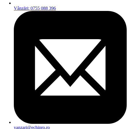
Vânzări: 0755 088 396
vanzari@echipro.ro