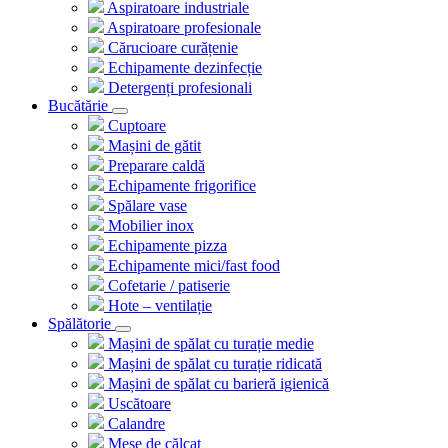
Aspiratoare industriale
Aspiratoare profesionale
Cărucioare curățenie
Echipamente dezinfecție
Detergenți profesionali
Bucătărie
Cuptoare
Mașini de gătit
Preparare caldă
Echipamente frigorifice
Spălare vase
Mobilier inox
Echipamente pizza
Echipamente mici/fast food
Cofetarie / patiserie
Hote – ventilație
Spălătorie
Mașini de spălat cu turație medie
Mașini de spălat cu turație ridicată
Mașini de spălat cu barieră igienică
Uscătoare
Calandre
Mese de călcat