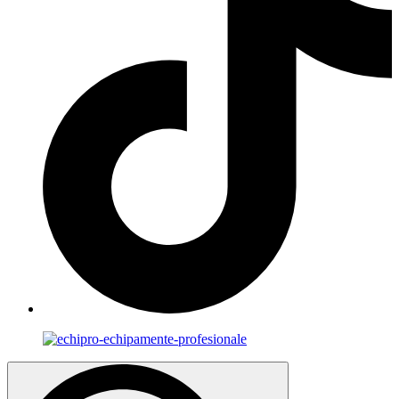
Search
for: