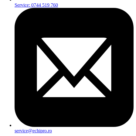
Service: 0744 519 760
service@echipro.ro