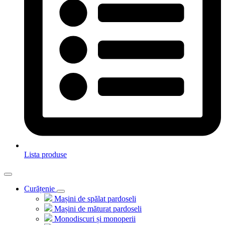
Lista produse
Curățenie
Mașini de spălat pardoseli
Mașini de măturat pardoseli
Monodiscuri și monoperii