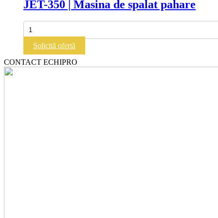
JET-350 | Masina de spalat pahare
de
spalat
vase
Cantitate
JET-
350
Solicită ofertă
|
Masina
CONTACT ECHIPRO
de
spalat
pahare