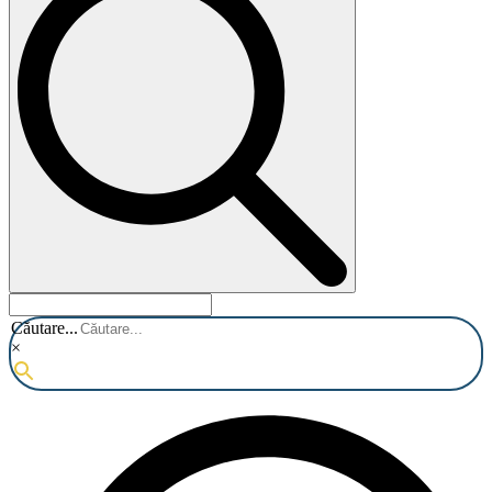
Căutare...
×