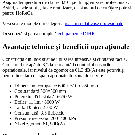
Asigură temperatură de clătire 82°C pentru igienizare profesională.
Astfel, vasele sunt gata de reutilizare, cu standard de curățare potrivit
pentru HoReCa.
Vezi și alte modele din categoria
mașini spălat vase profesionale
.
Descoperă și gama completă
echipamente DIHR
.
Avantaje tehnice și beneficii operaționale
Construcția din inox susține utilizarea intensivă și curățarea facilă.
Consumul de apă de 3,5 l/ciclu ajută la controlul costurilor
operaționale, iar nivelul de zgomot de 61,3 dB(A) este potrivit și
pentru bucătării cu spații apropiate de zona de servire.
Dimensiuni compacte: 600 x 610 x 850 mm
Coș standard 500×500 mm
Putere totală instalată: 6650 W
Boiler: 11 litri / 6000 W
Tank: 10 litri / 2100 W
Consum apă: 3,5 litri/ciclu
Presiune necesară: 200–400 kPa
Nivel zgomot: 61,3 dB(A)