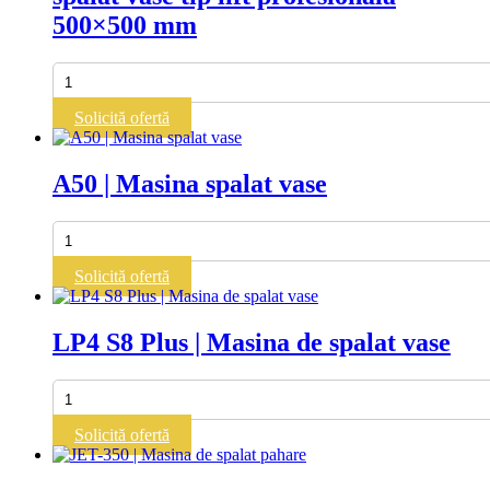
500×500 mm
Cantitate
DIHR
HT
Solicită ofertă
12
ELECTRON
–
A50 | Masina spalat vase
Mașină
spălat
vase
Cantitate
tip
A50
lift
|
Solicită ofertă
profesională
Masina
500x500
spalat
mm
vase
LP4 S8 Plus | Masina de spalat vase
Cantitate
LP4
S8
Solicită ofertă
Plus
|
Masina