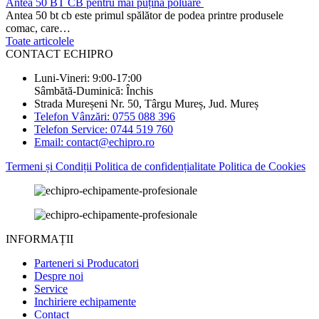
Antea 50 BT CB pentru mai puțină poluare
Antea 50 bt cb este primul spălător de podea printre produsele
comac, care…
Toate articolele
CONTACT ECHIPRO
Luni-Vineri: 9:00-17:00
Sâmbătă-Duminică: Închis
Strada Mureșeni Nr. 50, Târgu Mureș, Jud. Mureș
Telefon Vânzări: 0755 088 396
Telefon Service: 0744 519 760
Email: contact@echipro.ro
Termeni și Condiții
Politica de confidențialitate
Politica de Cookies
INFORMAȚII
Parteneri si Producatori
Despre noi
Service
Inchiriere echipamente
Contact