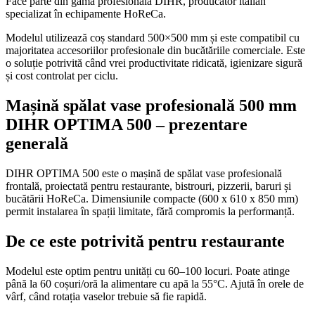
Face parte din gama profesională DIHR, producător italian
specializat în echipamente HoReCa.
Modelul utilizează coș standard 500×500 mm și este compatibil cu
majoritatea accesoriilor profesionale din bucătăriile comerciale. Este
o soluție potrivită când vrei productivitate ridicată, igienizare sigură
și cost controlat per ciclu.
Mașină spălat vase profesională 500 mm
DIHR OPTIMA 500 – prezentare
generală
DIHR OPTIMA 500 este o mașină de spălat vase profesională
frontală, proiectată pentru restaurante, bistrouri, pizzerii, baruri și
bucătării HoReCa. Dimensiunile compacte (600 x 610 x 850 mm)
permit instalarea în spații limitate, fără compromis la performanță.
De ce este potrivită pentru restaurante
Modelul este optim pentru unități cu 60–100 locuri. Poate atinge
până la 60 coșuri/oră la alimentare cu apă la 55°C. Ajută în orele de
vârf, când rotația vaselor trebuie să fie rapidă.