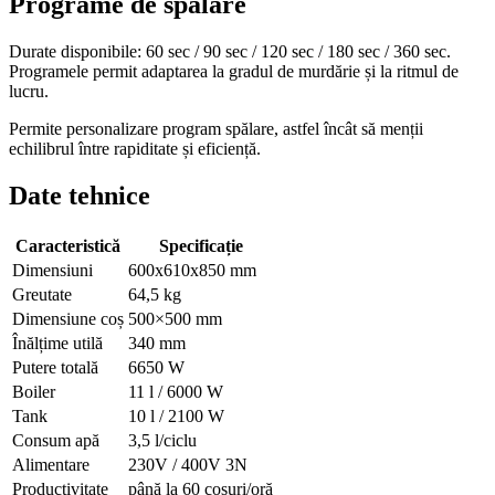
Programe de spălare
Durate disponibile: 60 sec / 90 sec / 120 sec / 180 sec / 360 sec.
Programele permit adaptarea la gradul de murdărie și la ritmul de
lucru.
Permite personalizare program spălare, astfel încât să menții
echilibrul între rapiditate și eficiență.
Date tehnice
Caracteristică
Specificație
Dimensiuni
600x610x850 mm
Greutate
64,5 kg
Dimensiune coș
500×500 mm
Înălțime utilă
340 mm
Putere totală
6650 W
Boiler
11 l / 6000 W
Tank
10 l / 2100 W
Consum apă
3,5 l/ciclu
Alimentare
230V / 400V 3N
Productivitate
până la 60 coșuri/oră