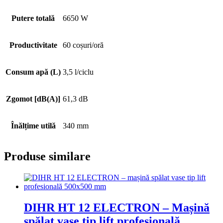
Putere totală
6650 W
Productivitate
60 coșuri/oră
Consum apă (L)
3,5 l/ciclu
Zgomot [dB(A)]
61,3 dB
Înălțime utilă
340 mm
Produse similare
DIHR HT 12 ELECTRON – Mașină
spălat vase tip lift profesională