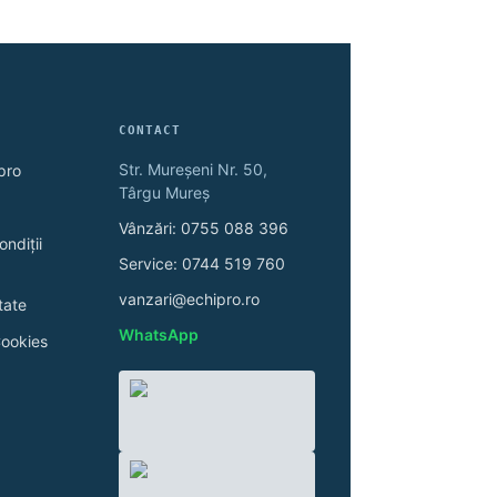
CONTACT
Str. Mureșeni Nr. 50,
pro
Târgu Mureș
Vânzări: 0755 088 396
ondiții
Service: 0744 519 760
vanzari@echipro.ro
tate
WhatsApp
Cookies