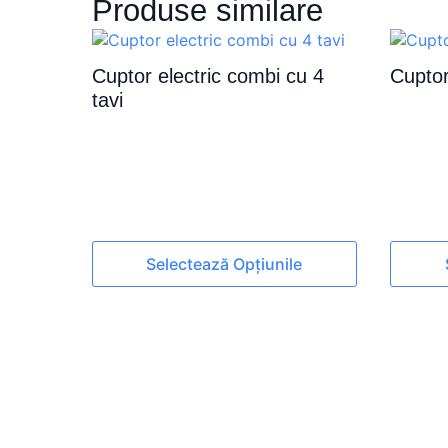
Produse similare
Cuptor electric combi cu 4
Cuptor
tavi
Acest
Acest
Selectează Opțiunile
produs
produs
are
are
mai
mai
multe
multe
variații.
variații.
Opțiunile
Opțiuni
pot
pot
fi
fi