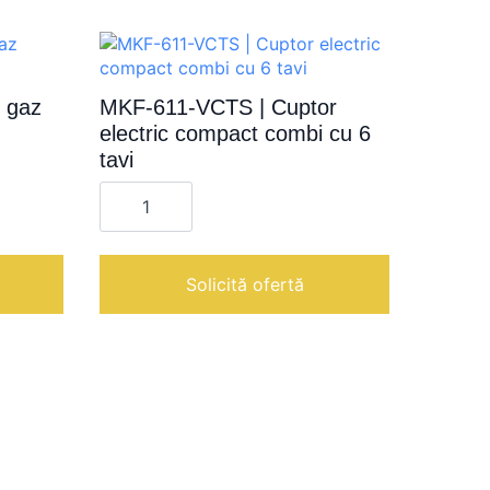
 gaz
MKF-611-VCTS | Cuptor
electric compact combi cu 6
tavi
Cantitate
MKF-
611-
VCTS
|
Cuptor
Solicită ofertă
electric
compact
combi
cu
6
tavi