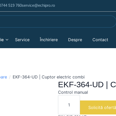
 0744 519 760
service@echipro.ro
ie
Service
Închiriere
Despre
Contact
oare
EKF-364-UD | Cuptor electric combi
EKF-364-UD | Cu
Control manual
Cantitate
EKF-
364-
Solicită ofert
UD
|