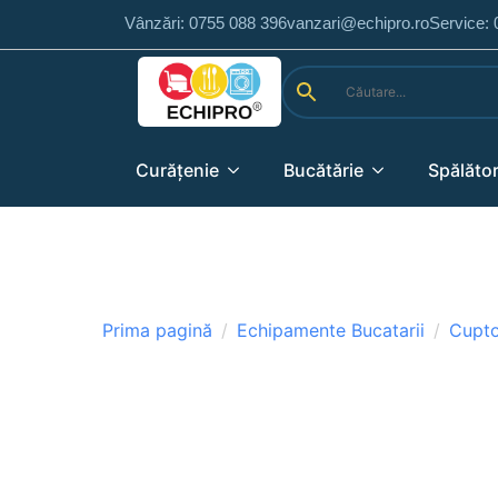
Vânzări: 0755 088 396
vanzari@echipro.ro
Service:
Curățenie
Bucătărie
Spălător
Prima pagină
Echipamente Bucatarii
Cupt