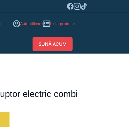
Autentificare
Lista produse
SUNĂ ACUM
ptor electric combi
ă