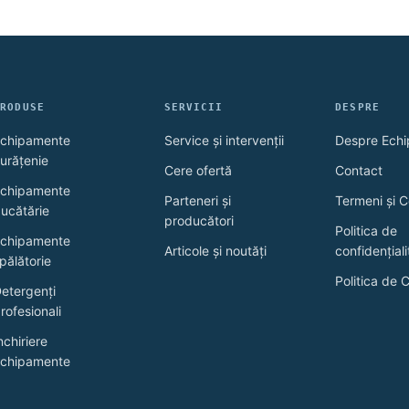
lui.
PRODUSE
SERVICII
DESPRE
chipamente
Service și intervenții
Despre Echi
urățenie
Cere ofertă
Contact
chipamente
Parteneri și
Termeni și C
ucătărie
producători
Politica de
chipamente
Articole și noutăți
confidențiali
pălătorie
Politica de 
etergenți
rofesionali
nchiriere
chipamente