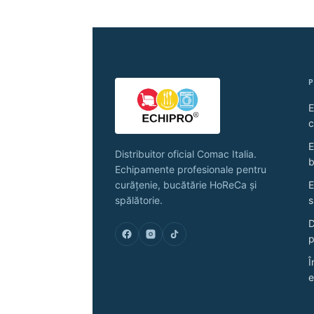
alese
alese
în
în
pagina
pagina
produsului.
produsu
E
c
E
Distribuitor oficial Comac Italia.
b
Echipamente profesionale pentru
curățenie, bucătărie HoReCa și
E
spălătorie.
s
D
p
Î
e