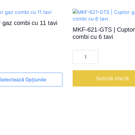
 gaz combi cu 11 tavi
MKF-621-GTS | Cuptor
combi cu 6 tavi
Cantitate
MKF-
621-
GTS
|
Cuptor
Solicită ofertă
Selectează Opțiunile
gaz
combi
cu
6
tavi
le