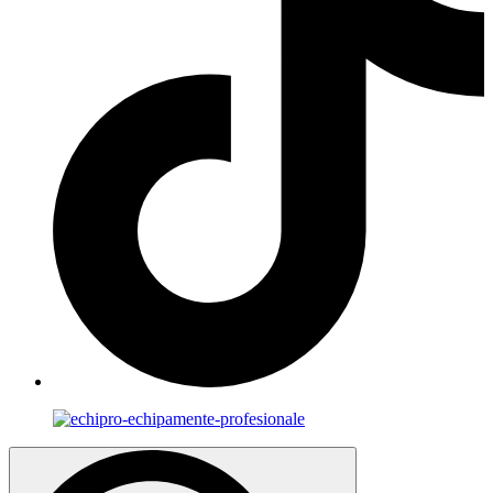
Search
for: