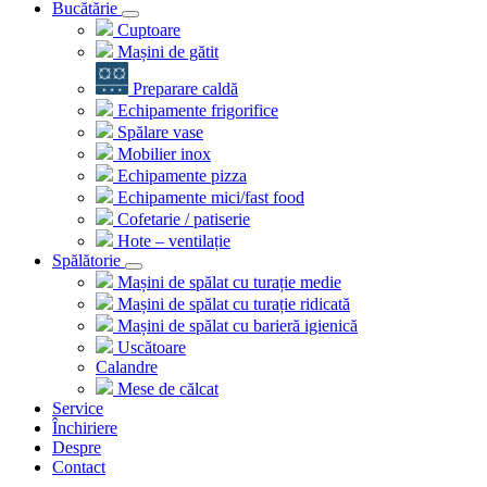
Bucătărie
Cuptoare
Mașini de gătit
Preparare caldă
Echipamente frigorifice
Spălare vase
Mobilier inox
Echipamente pizza
Echipamente mici/fast food
Cofetarie / patiserie
Hote – ventilație
Spălătorie
Mașini de spălat cu turație medie
Mașini de spălat cu turație ridicată
Mașini de spălat cu barieră igienică
Uscătoare
Calandre
Mese de călcat
Service
Închiriere
Despre
Contact