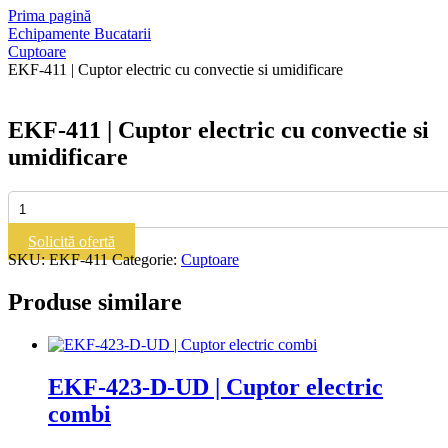
Prima pagină
Echipamente Bucatarii
Cuptoare
EKF-411 | Cuptor electric cu convectie si umidificare
EKF-411 | Cuptor electric cu convectie si
umidificare
Cantitate
EKF-
411
Solicită ofertă
|
SKU:
EKF-411
Categorie:
Cuptoare
Cuptor
electric
Produse similare
cu
convectie
si
umidificare
EKF-423-D-UD | Cuptor electric
combi