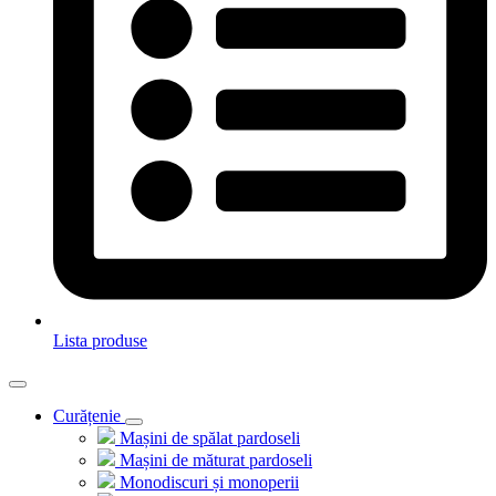
Lista produse
Curățenie
Mașini de spălat pardoseli
Mașini de măturat pardoseli
Monodiscuri și monoperii