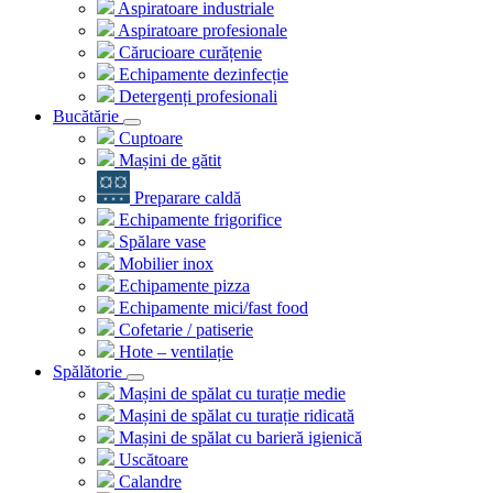
Aspiratoare industriale
Aspiratoare profesionale
Cărucioare curățenie
Echipamente dezinfecție
Detergenți profesionali
Bucătărie
Cuptoare
Mașini de gătit
Preparare caldă
Echipamente frigorifice
Spălare vase
Mobilier inox
Echipamente pizza
Echipamente mici/fast food
Cofetarie / patiserie
Hote – ventilație
Spălătorie
Mașini de spălat cu turație medie
Mașini de spălat cu turație ridicată
Mașini de spălat cu barieră igienică
Uscătoare
Calandre