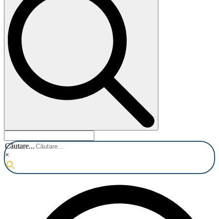
Căutare...
×