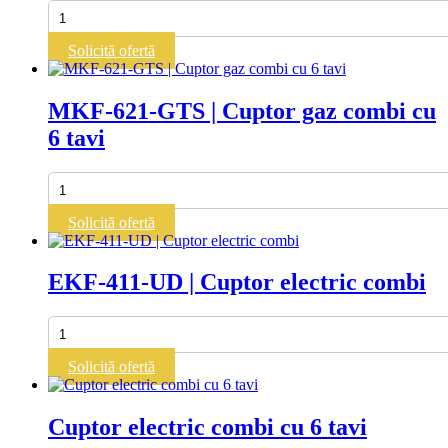
Cantitate
EKF-
423-
Solicită ofertă
D-
UD
|
MKF-621-GTS | Cuptor gaz combi cu
Cuptor
6 tavi
electric
combi
Cantitate
MKF-
621-
Solicită ofertă
GTS
|
Cuptor
EKF-411-UD | Cuptor electric combi
gaz
combi
cu
Cantitate
6
EKF-
tavi
411-
Solicită ofertă
UD
|
Cuptor
Cuptor electric combi cu 6 tavi
electric