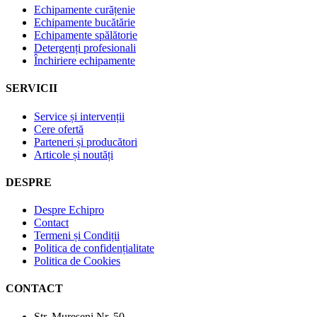
Echipamente curățenie
Echipamente bucătărie
Echipamente spălătorie
Detergenți profesionali
Închiriere echipamente
SERVICII
Service și intervenții
Cere ofertă
Parteneri și producători
Articole și noutăți
DESPRE
Despre Echipro
Contact
Termeni și Condiții
Politica de confidențialitate
Politica de Cookies
CONTACT
Str. Mureșeni Nr. 50,