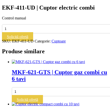
EKF-411-UD | Cuptor electric combi
Control manual
Cantitate
EKF-
411-
Solicită ofertă
UD
SKU:
EKF-411-UD
Categorie:
Cuptoare
|
Cuptor
Produse similare
electric
combi
MKF-621-GTS | Cuptor gaz combi cu
6 tavi
Cantitate
MKF-
621-
Solicită ofertă
GTS
|