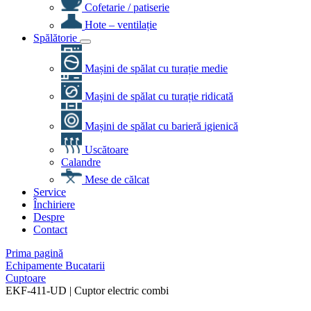
Cofetarie / patiserie
Hote – ventilație
Spălătorie
Mașini de spălat cu turație medie
Mașini de spălat cu turație ridicată
Mașini de spălat cu barieră igienică
Uscătoare
Calandre
Mese de călcat
Service
Închiriere
Despre
Contact
Prima pagină
Echipamente Bucatarii
Cuptoare
EKF-411-UD | Cuptor electric combi