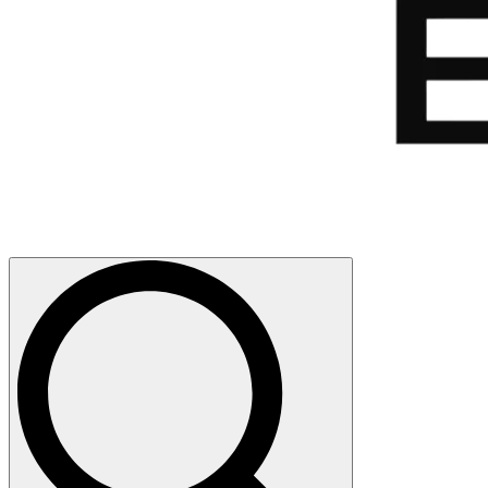
Search
for: