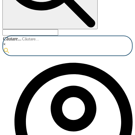
Căutare...
×