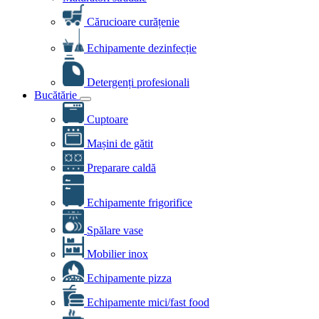
Cărucioare curățenie
Echipamente dezinfecție
Detergenți profesionali
Bucătărie
Cuptoare
Mașini de gătit
Preparare caldă
Echipamente frigorifice
Spălare vase
Mobilier inox
Echipamente pizza
Echipamente mici/fast food