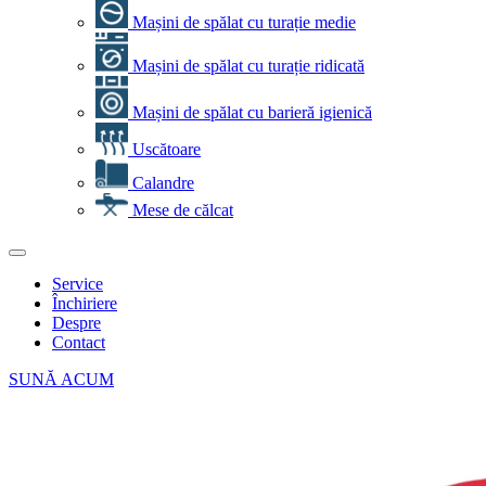
Mașini de spălat cu turație medie
Mașini de spălat cu turație ridicată
Mașini de spălat cu barieră igienică
Uscătoare
Calandre
Mese de călcat
Service
Închiriere
Despre
Contact
SUNĂ ACUM