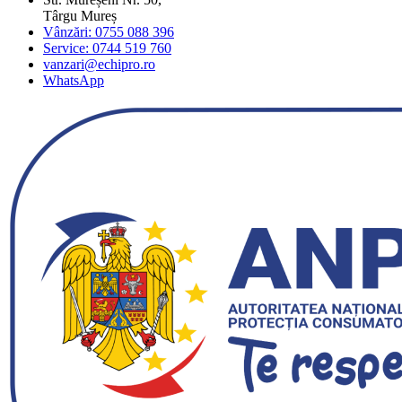
Târgu Mureș
Vânzări: 0755 088 396
Service: 0744 519 760
vanzari@echipro.ro
WhatsApp