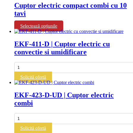
Cuptor
Cuptor electric compact combi cu 10
gaz
tavi
combi
cu
6
Acest
Selectează opțiunile
tavi
produs
are
mai
EKF-411-D | Cuptor electric cu
multe
convectie si umidificare
variații.
Opțiunile
pot
Cantitate
fi
EKF-
alese
411-
Solicită ofertă
în
D
pagina
|
produsului.
Cuptor
EKF-423-D-UD | Cuptor electric
electric
combi
cu
convectie
si
Cantitate
umidificare
EKF-
423-
Solicită ofertă
D-