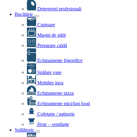
Detergenți profesionali
Bucătărie
Cuptoare
Mașini de gătit
Preparare caldă
Echipamente frigorifice
Spălare vase
Mobilier inox
Echipamente pizza
Echipamente mici/fast food
Cofetarie / patiserie
Hote – ventilație
Spălătorie