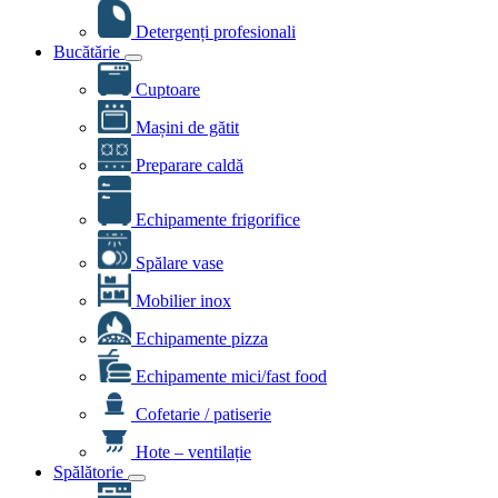
Detergenți profesionali
Bucătărie
Cuptoare
Mașini de gătit
Preparare caldă
Echipamente frigorifice
Spălare vase
Mobilier inox
Echipamente pizza
Echipamente mici/fast food
Cofetarie / patiserie
Hote – ventilație
Spălătorie