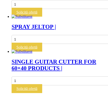
Cantitate
SPRAY
MINI
Solicită ofertă
DIGITAL
WITH
2.5
SPRAY JELTOP |
L
TANK
|
Cantitate
SPRAY
JELTOP
Solicită ofertă
|
SINGLE GUITAR CUTTER FOR
60×40 PRODUCTS |
Cantitate
SINGLE
GUITAR
Solicită ofertă
CUTTER
FOR
60x40
PRODUCTS