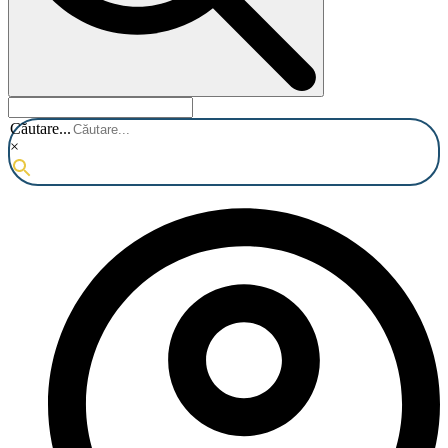
Căutare...
×