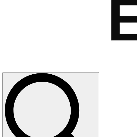
Search
for: