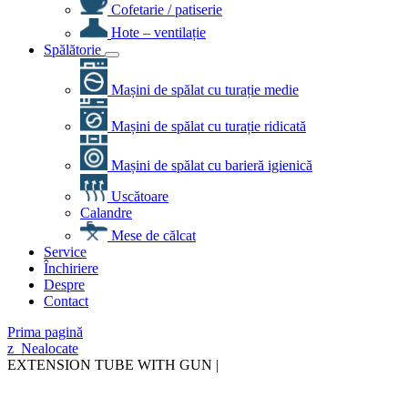
Cofetarie / patiserie
Hote – ventilație
Spălătorie
Mașini de spălat cu turație medie
Mașini de spălat cu turație ridicată
Mașini de spălat cu barieră igienică
Uscătoare
Calandre
Mese de călcat
Service
Închiriere
Despre
Contact
Prima pagină
z_Nealocate
EXTENSION TUBE WITH GUN |