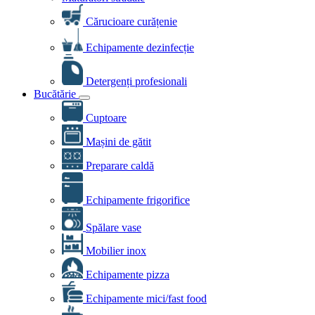
Cărucioare curățenie
Echipamente dezinfecție
Detergenți profesionali
Bucătărie
Cuptoare
Mașini de gătit
Preparare caldă
Echipamente frigorifice
Spălare vase
Mobilier inox
Echipamente pizza
Echipamente mici/fast food