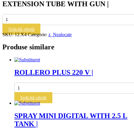
EXTENSION TUBE WITH GUN |
Cantitate
EXTENSION
TUBE
Solicită ofertă
WITH
SKU:
12.X4
Categorie:
z_Nealocate
GUN
|
Produse similare
ROLLERO PLUS 220 V |
Cantitate
ROLLERO
PLUS
Solicită ofertă
220
V
|
SPRAY MINI DIGITAL WITH 2.5 L
TANK |