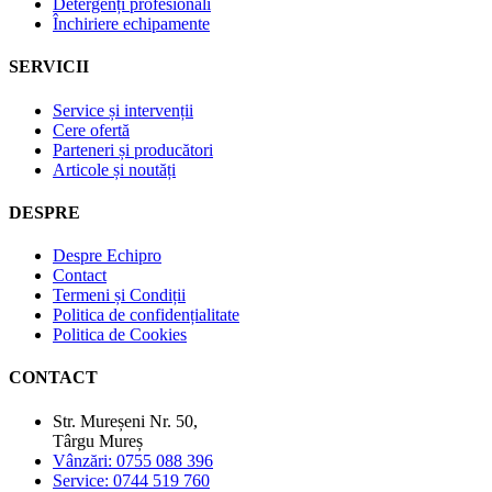
Detergenți profesionali
Închiriere echipamente
SERVICII
Service și intervenții
Cere ofertă
Parteneri și producători
Articole și noutăți
DESPRE
Despre Echipro
Contact
Termeni și Condiții
Politica de confidențialitate
Politica de Cookies
CONTACT
Str. Mureșeni Nr. 50,
Târgu Mureș
Vânzări: 0755 088 396
Service: 0744 519 760