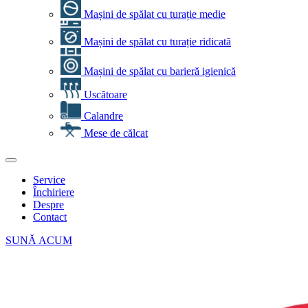
Mașini de spălat cu turație medie
Mașini de spălat cu turație ridicată
Mașini de spălat cu barieră igienică
Uscătoare
Calandre
Mese de călcat
Service
Închiriere
Despre
Contact
SUNĂ ACUM