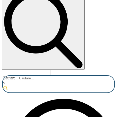
Căutare...
×