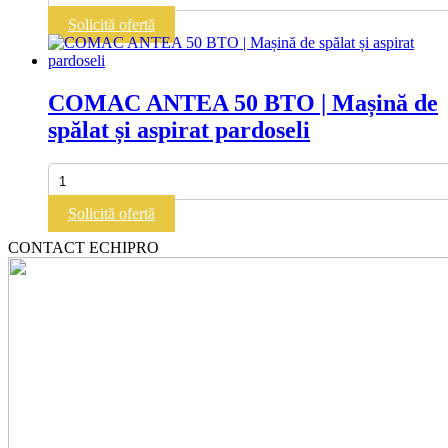
Vispa
Solicită ofertă
Evo
|
Mașină
de
COMAC ANTEA 50 BTO | Mașină de
spălat
spălat și aspirat pardoseli
și
aspirat
pardoseli
Cantitate
COMAC
ANTEA
Solicită ofertă
50
BTO
CONTACT ECHIPRO
|
Mașină
de
spălat
și
aspirat
pardoseli