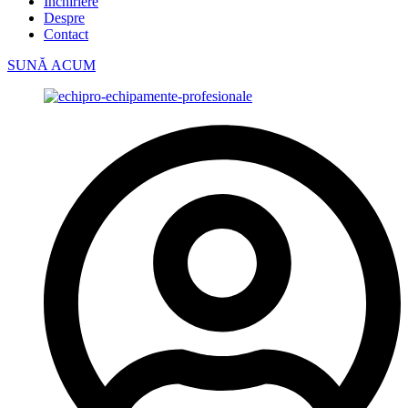
Închiriere
Despre
Contact
SUNĂ ACUM