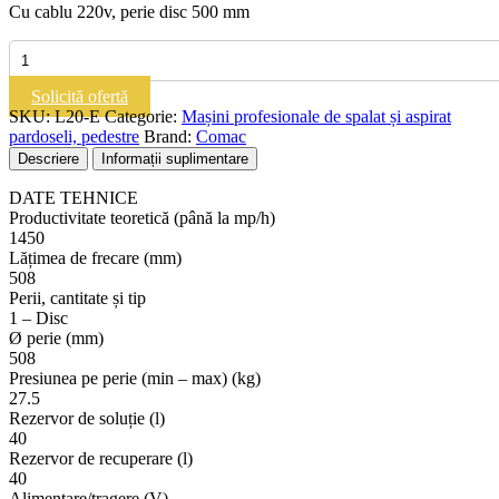
Cu cablu 220v, perie disc 500 mm
Cantitate
COMAC
L20
Solicită ofertă
E
SKU:
L20-E
Categorie:
Mașini profesionale de spalat și aspirat
|
pardoseli, pedestre
Brand:
Comac
Mașină
Descriere
Informații suplimentare
de
spălat
DATE TEHNICE
și
Productivitate teoretică (până la mp/h)
aspirat
1450
pardoseli
Lățimea de frecare (mm)
508
Perii, cantitate și tip
1 – Disc
Ø perie (mm)
508
Presiunea pe perie (min – max) (kg)
27.5
Rezervor de soluție (l)
40
Rezervor de recuperare (l)
40
Alimentare/tragere (V)