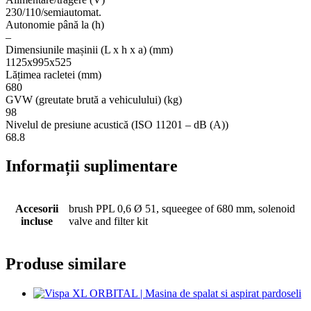
230/110/semiautomat.
Autonomie până la (h)
–
Dimensiunile mașinii (L x h x a) (mm)
1125x995x525
Lățimea racletei (mm)
680
GVW (greutate brută a vehiculului) (kg)
98
Nivelul de presiune acustică (ISO 11201 – dB (A))
68.8
Informații suplimentare
Accesorii
brush PPL 0,6 Ø 51, squeegee of 680 mm, solenoid
incluse
valve and filter kit
Produse similare