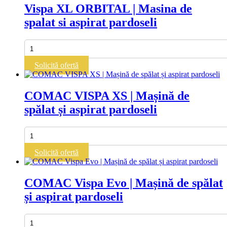
Vispa XL ORBITAL | Masina de
spalat si aspirat pardoseli
Cantitate
Vispa
XL
Solicită ofertă
ORBITAL
|
Masina
COMAC VISPA XS | Mașină de
de
spălat și aspirat pardoseli
spalat
si
aspirat
Cantitate
pardoseli
COMAC
VISPA
Solicită ofertă
XS
|
Mașină
COMAC Vispa Evo | Mașină de spălat
de
și aspirat pardoseli
spălat
și
aspirat
Cantitate
pardoseli
COMAC