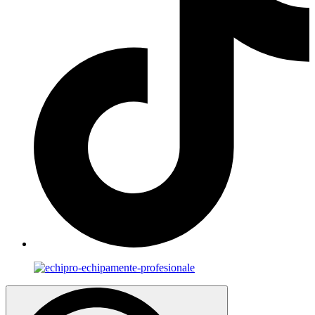
Search
for: