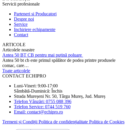
Servicii profesionale
Parteneri si Producatori
Despre noi
Service
Inchiriere echipamente
Contact
ARTICOLE
Articolele noastre
Antea 50 BT CB pentru mai puțină poluare
Antea 50 bt cb este primul spălător de podea printre produsele
comac, care…
Toate articolele
CONTACT ECHIPRO
Luni-Vineri: 9:00-17:00
Sâmbătă-Duminică: Închis
Strada Mureșeni Nr. 50, Târgu Mureș, Jud. Mureș
Telefon Vânzări: 0755 088 396
Telefon Service: 0744 519 760
Email: contact@echipro.ro
Termeni și Condiții
Politica de confidențialitate
Politica de Cookies