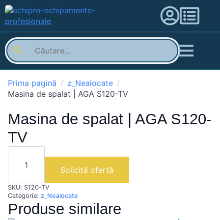
Prima pagină
z_Nealocate
Masina de spalat | AGA S120-TV
Masina de spalat | AGA S120-
TV
Cantitate
Masina
de
Solicită ofertă
spalat
|
SKU:
S120-TV
AGA
S120-
Categorie:
z_Nealocate
TV
Produse similare