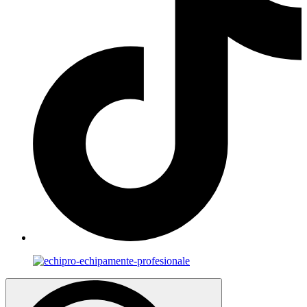
Search
for: