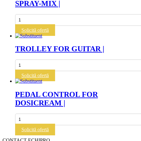
SPRAY-MIX |
Cantitate
SPRAY-
MIX
Solicită ofertă
|
TROLLEY FOR GUITAR |
Cantitate
TROLLEY
FOR
Solicită ofertă
GUITAR
|
PEDAL CONTROL FOR
DOSICREAM |
Cantitate
PEDAL
CONTROL
Solicită ofertă
FOR
DOSICREAM
CONTACT ECHIPRO