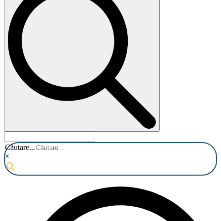
Căutare...
×