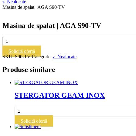
z_Nealocate
Masina de spalat | AGA S90-TV
Masina de spalat | AGA S90-TV
Cantitate
Masina
de
Solicită ofertă
spalat
SKU:
S90-TV
Categorie:
z_Nealocate
|
AGA
Produse similare
S90-
TV
STERGATOR GEAM INOX
Cantitate
STERGATOR
GEAM
Solicită ofertă
INOX