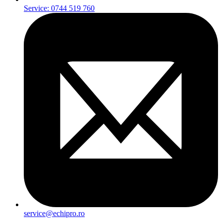
Service: 0744 519 760
service@echipro.ro