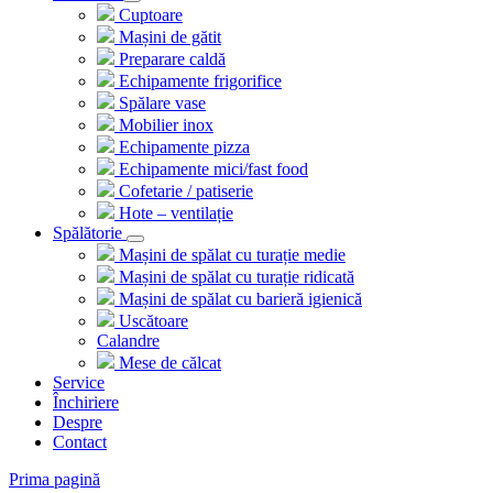
Cuptoare
Mașini de gătit
Preparare caldă
Echipamente frigorifice
Spălare vase
Mobilier inox
Echipamente pizza
Echipamente mici/fast food
Cofetarie / patiserie
Hote – ventilație
Spălătorie
Mașini de spălat cu turație medie
Mașini de spălat cu turație ridicată
Mașini de spălat cu barieră igienică
Uscătoare
Calandre
Mese de călcat
Service
Închiriere
Despre
Contact
Prima pagină