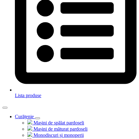
Lista produse
Curățenie
Mașini de spălat pardoseli
Mașini de măturat pardoseli
Monodiscuri și monoperii