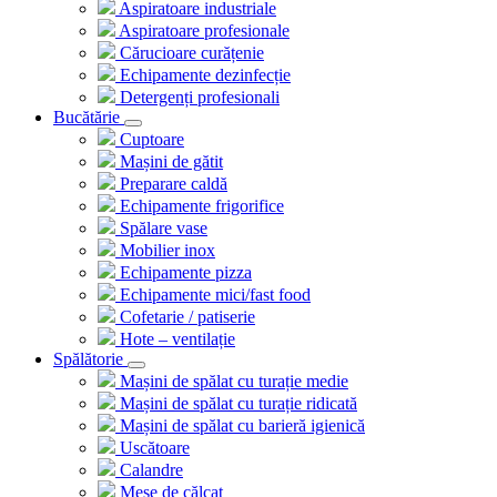
Aspiratoare industriale
Aspiratoare profesionale
Cărucioare curățenie
Echipamente dezinfecție
Detergenți profesionali
Bucătărie
Cuptoare
Mașini de gătit
Preparare caldă
Echipamente frigorifice
Spălare vase
Mobilier inox
Echipamente pizza
Echipamente mici/fast food
Cofetarie / patiserie
Hote – ventilație
Spălătorie
Mașini de spălat cu turație medie
Mașini de spălat cu turație ridicată
Mașini de spălat cu barieră igienică
Uscătoare
Calandre
Mese de călcat