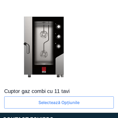
Cuptor gaz combi cu 11 tavi
Acest
Selectează Opțiunile
produs
are
mai