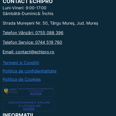
CONTACT ECHIPRO
multe
Luni-Vineri: 9:00-17:00
variații.
Sâmbătă-Duminică: Închis
Opțiunile
pot
Strada Mureșeni Nr. 50, Târgu Mureș, Jud. Mureș
fi
Telefon Vânzări: 0755 088 396
alese
în
Telefon Service: 0744 519 760
pagina
produsului.
Email: contact@echipro.ro
Termeni și Condiții
Politica de confidențialitate
Politica de Cookies
INFORMAȚII