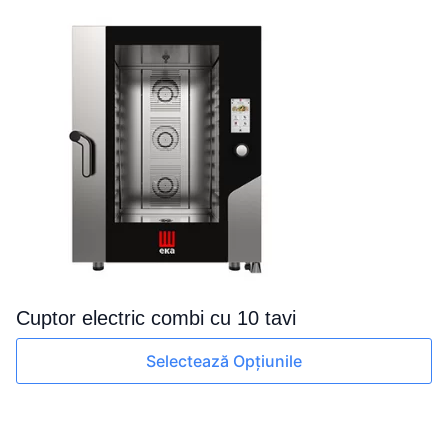
multe
variații.
Opțiunile
pot
fi
alese
în
pagina
produsului.
Cuptor electric combi cu 10 tavi
Acest
Selectează Opțiunile
produs
are
mai
multe