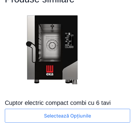
cu
10
tavi
Cuptor electric compact combi cu 6 tavi
Acest
Selectează Opțiunile
produs
are
mai