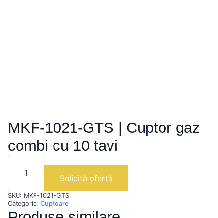
MKF-1021-GTS | Cuptor gaz
combi cu 10 tavi
Cantitate
MKF-
1021-
Solicită ofertă
GTS
|
SKU:
MKF-1021-GTS
Cuptor
gaz
Categorie:
Cuptoare
combi
Produse similare