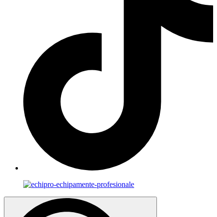
Search
for: