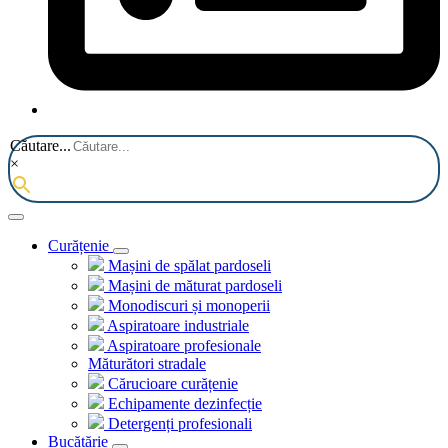
Căutare...
×
Curățenie
Mașini de spălat pardoseli
Mașini de măturat pardoseli
Monodiscuri și monoperii
Aspiratoare industriale
Aspiratoare profesionale
Măturători stradale
Cărucioare curățenie
Echipamente dezinfecție
Detergenți profesionali
Bucătărie