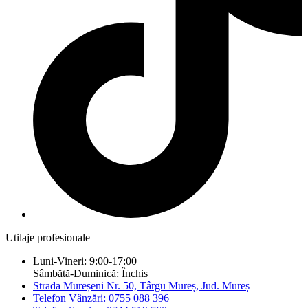
Utilaje profesionale
Luni-Vineri: 9:00-17:00
Sâmbătă-Duminică: Închis
Strada Mureșeni Nr. 50, Târgu Mureș, Jud. Mureș
Telefon Vânzări: 0755 088 396