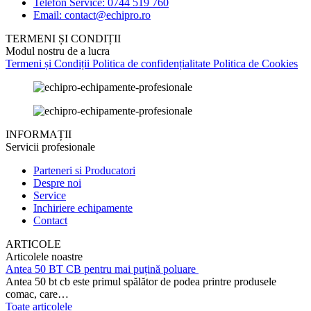
Telefon Service: 0744 519 760
Email: contact@echipro.ro
TERMENI ȘI CONDIȚII
Modul nostru de a lucra
Termeni și Condiții
Politica de confidențialitate
Politica de Cookies
INFORMAȚII
Servicii profesionale
Parteneri si Producatori
Despre noi
Service
Inchiriere echipamente
Contact
ARTICOLE
Articolele noastre
Antea 50 BT CB pentru mai puțină poluare
Antea 50 bt cb este primul spălător de podea printre produsele
comac, care…
Toate articolele