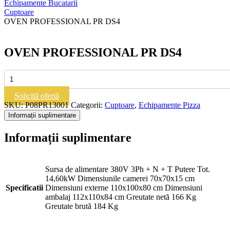
Echipamente Bucatarii
Cuptoare
OVEN PROFESSIONAL PR DS4
OVEN PROFESSIONAL PR DS4
Cantitate
OVEN
PROFESSIONAL
Solicită ofertă
PR
SKU:
P08PR13001
Categorii:
Cuptoare
,
Echipamente Pizza
DS4
Informații suplimentare
Informații suplimentare
Sursa de alimentare 380V 3Ph + N + T Putere Tot.
14,60kW Dimensiunile camerei 70x70x15 cm
Specificatii
Dimensiuni externe 110x100x80 cm Dimensiuni
ambalaj 112x110x84 cm Greutate netă 166 Kg
Greutate brută 184 Kg