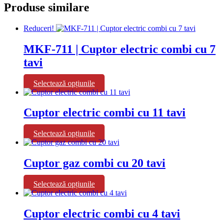
Produse similare
Reduceri!
MKF-711 | Cuptor electric combi cu 7
tavi
Acest
Selectează opțiunile
produs
are
mai
Cuptor electric combi cu 11 tavi
multe
variații.
Acest
Selectează opțiunile
Opțiunile
produs
pot
are
fi
mai
Cuptor gaz combi cu 20 tavi
alese
multe
în
variații.
pagina
Acest
Selectează opțiunile
Opțiunile
produsului.
produs
pot
are
fi
mai
Cuptor electric combi cu 4 tavi
alese
multe