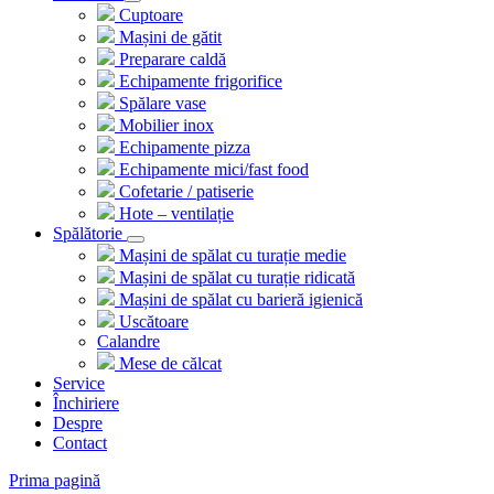
Cuptoare
Mașini de gătit
Preparare caldă
Echipamente frigorifice
Spălare vase
Mobilier inox
Echipamente pizza
Echipamente mici/fast food
Cofetarie / patiserie
Hote – ventilație
Spălătorie
Mașini de spălat cu turație medie
Mașini de spălat cu turație ridicată
Mașini de spălat cu barieră igienică
Uscătoare
Calandre
Mese de călcat
Service
Închiriere
Despre
Contact
Prima pagină