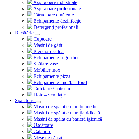
Aspiratoare industriale
Aspiratoare profesionale
Cărucioare curățenie
Echipamente dezinfecție
Detergenți profesionali
Bucătărie
Cuptoare
Mașini de gătit
Preparare caldă
Echipamente frigorifice
Spălare vase
Mobilier inox
Echipamente pizza
Echipamente mici/fast food
Cofetarie / patiserie
Hote – ventilație
Spălătorie
Mașini de spălat cu turație medie
Mașini de spălat cu turație ridicată
Mașini de spălat cu barieră igienică
Uscătoare
Calandre
Mese de călcat