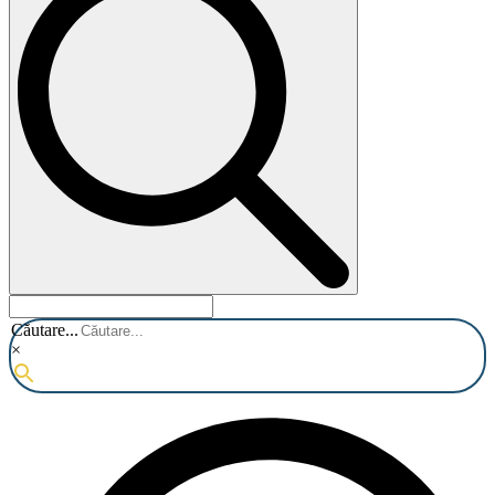
Căutare...
×