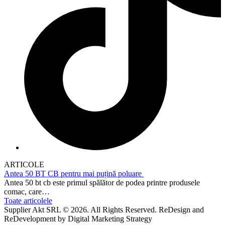
ARTICOLE
Antea 50 BT CB pentru mai puțină poluare
Antea 50 bt cb este primul spălător de podea printre produsele
comac, care…
Toate articolele
Supplier Akt SRL © 2026. All Rights Reserved. ReDesign and
ReDevelopment by Digital Marketing Strategy