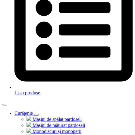
Lista produse
Curățenie
Mașini de spălat pardoseli
Mașini de măturat pardoseli
Monodiscuri și monoperii