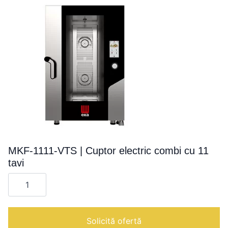
variații.
Opțiunile
pot
fi
alese
în
pagina
produsului.
MKF-1111-VTS | Cuptor electric combi cu 11
tavi
Cantitate
MKF-
1111-
VTS
|
Cuptor
Solicită ofertă
electric