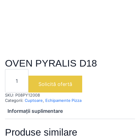
OVEN PYRALIS D18
Cantitate
OVEN
PYRALIS
Solicită ofertă
D18
SKU:
P08PY12008
Categorii:
Cuptoare
,
Echipamente Pizza
Informații suplimentare
Produse similare