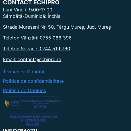
CONTACT ECHIPRO
multe
Luni-Vineri: 9:00-17:00
variații.
Sâmbătă-Duminică: Închis
Opțiunile
pot
Strada Mureșeni Nr. 50, Târgu Mureș, Jud. Mureș
fi
Telefon Vânzări: 0755 088 396
alese
în
Telefon Service: 0744 519 760
pagina
produsului.
Email: contact@echipro.ro
Termeni și Condiții
Politica de confidențialitate
Politica de Cookies
INFORMAȚII