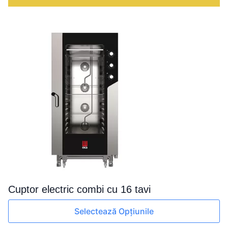
combi
cu
11
tavi
Cuptor electric combi cu 16 tavi
Acest
Selectează Opțiunile
produs
are