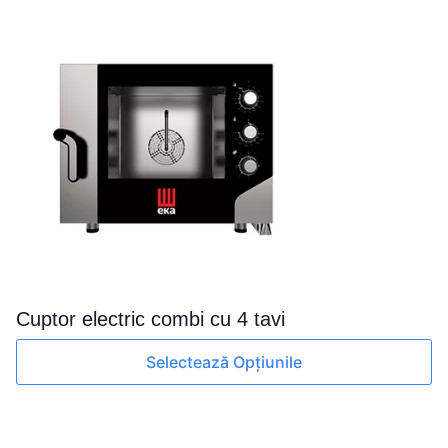
Cuptor electric combi cu 4 tavi
Acest
Selectează Opțiunile
produs
are
mai
multe