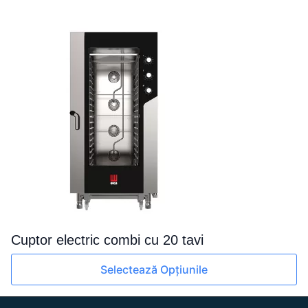
mai
multe
variații.
Opțiunile
pot
fi
alese
în
pagina
produsului.
Cuptor electric combi cu 20 tavi
Acest
Selectează Opțiunile
produs
are
mai