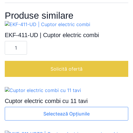
Produse similare
EKF-411-UD | Cuptor electric combi
Cantitate
EKF-
411-
UD
|
Cuptor
Solicită ofertă
electric
combi
Cuptor electric combi cu 11 tavi
Acest
Selectează Opțiunile
produs
are
mai