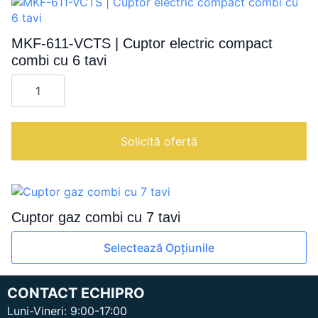
multe
variații.
Opțiunile
MKF-611-VCTS | Cuptor electric compact
pot
combi cu 6 tavi
fi
Cantitate
alese
MKF-
în
611-
VCTS
pagina
|
produsului.
Cuptor
Solicită ofertă
electric
compact
combi
cu
6
tavi
Cuptor gaz combi cu 7 tavi
Acest
Selectează Opțiunile
produs
are
mai
CONTACT ECHIPRO
multe
Luni-Vineri: 9:00-17:00
variații.