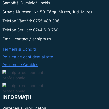
Sâmbătă-Duminică: Închis
Opțiunile
pot
Strada Mureșeni Nr. 50, Târgu Mureș, Jud. Mureș
fi
Telefon Vânzări: 0755 088 396
alese
în
Telefon Service: 0744 519 760
pagina
produsului.
Email: contact@echipro.ro
Termeni și Condiții
Politica de confidențialitate
Politica de Cookies
INFORMAȚII
Parteneri si Producatori