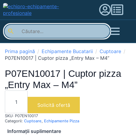
Prima pagină
Echipamente Bucatarii
Cuptoare
P07EN10017 | Cuptor pizza „Entry Max – M4”
P07EN10017 | Cuptor pizza
„Entry Max – M4”
Cantitate
P07EN10017
|
Solicită ofertă
Cuptor
pizza
SKU:
P07EN10017
"Entry
Max
Categorii:
Cuptoare
,
Echipamente Pizza
-
Informații suplimentare
M4"