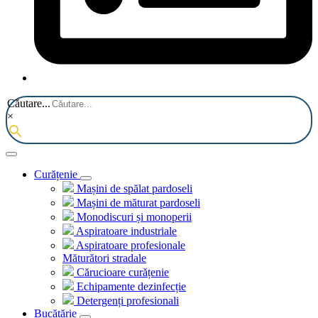
Căutare...
×
Curățenie
Mașini de spălat pardoseli
Mașini de măturat pardoseli
Monodiscuri și monoperii
Aspiratoare industriale
Aspiratoare profesionale
Măturători stradale
Cărucioare curățenie
Echipamente dezinfecție
Detergenți profesionali
Bucătărie