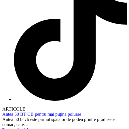
ARTICOLE
Antea 50 BT CB pentru mai puțină poluare
Antea 50 bt cb este primul spălător de podea printre produsele
comac, care…