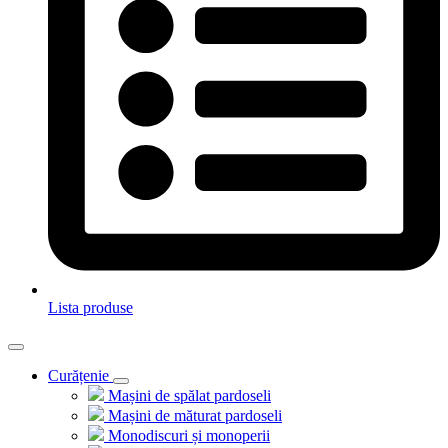
Lista produse
Curățenie
Mașini de spălat pardoseli
Mașini de măturat pardoseli
Monodiscuri și monoperii