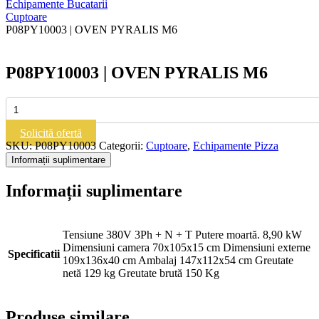
Echipamente Bucatarii
Cuptoare
P08PY10003 | OVEN PYRALIS M6
P08PY10003 | OVEN PYRALIS M6
Cantitate
P08PY10003
|
Solicită ofertă
OVEN
SKU:
P08PY10003
Categorii:
Cuptoare
,
Echipamente Pizza
PYRALIS
Informații suplimentare
M6
Informații suplimentare
Tensiune 380V 3Ph + N + T Putere moartă. 8,90 kW
Dimensiuni camera 70x105x15 cm Dimensiuni externe
Specificatii
109x136x40 cm Ambalaj 147x112x54 cm Greutate
netă 129 kg Greutate brută 150 Kg
Produse similare