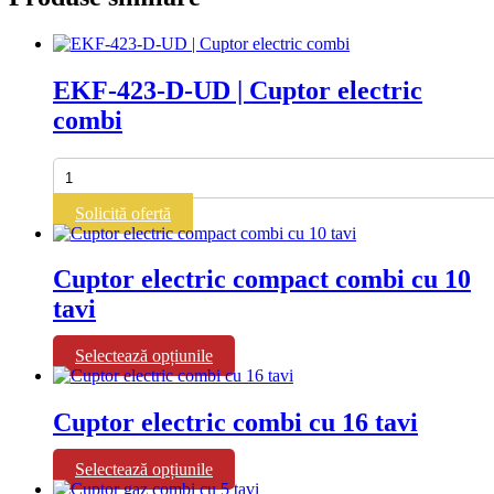
EKF-423-D-UD | Cuptor electric
combi
Cantitate
EKF-
423-
Solicită ofertă
D-
UD
|
Cuptor electric compact combi cu 10
Cuptor
tavi
electric
combi
Acest
Selectează opțiunile
produs
are
mai
Cuptor electric combi cu 16 tavi
multe
variații.
Acest
Selectează opțiunile
Opțiunile
produs
pot