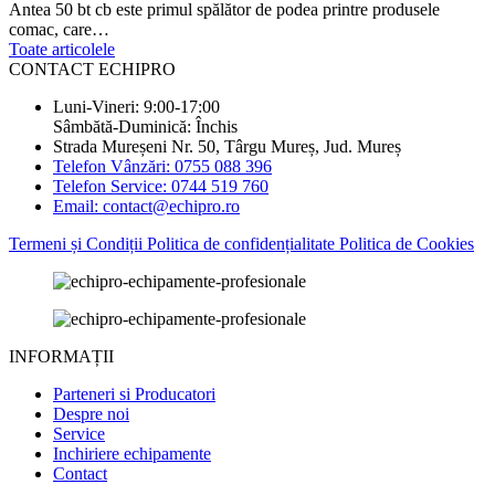
Antea 50 bt cb este primul spălător de podea printre produsele
comac, care…
Toate articolele
CONTACT ECHIPRO
Luni-Vineri: 9:00-17:00
Sâmbătă-Duminică: Închis
Strada Mureșeni Nr. 50, Târgu Mureș, Jud. Mureș
Telefon Vânzări: 0755 088 396
Telefon Service: 0744 519 760
Email: contact@echipro.ro
Termeni și Condiții
Politica de confidențialitate
Politica de Cookies
INFORMAȚII
Parteneri si Producatori
Despre noi
Service
Inchiriere echipamente
Contact