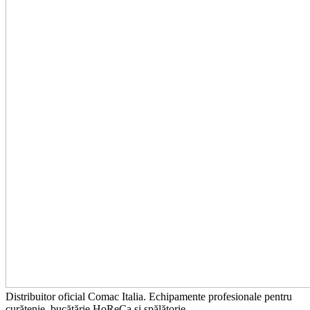
Distribuitor oficial Comac Italia. Echipamente profesionale pentru
curățenie, bucătărie HoReCa și spălătorie.