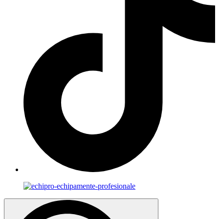
Search
for: