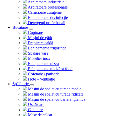
Aspiratoare industriale
Aspiratoare profesionale
Cărucioare curățenie
Echipamente dezinfecție
Detergenți profesionali
Bucătărie
Cuptoare
Mașini de gătit
Preparare caldă
Echipamente frigorifice
Spălare vase
Mobilier inox
Echipamente pizza
Echipamente mici/fast food
Cofetarie / patiserie
Hote – ventilație
Spălătorie
Mașini de spălat cu turație medie
Mașini de spălat cu turație ridicată
Mașini de spălat cu barieră igienică
Uscătoare
Calandre
Mese de călcat