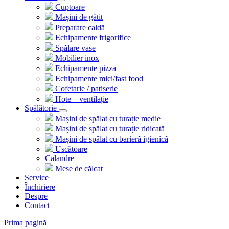
Cuptoare
Mașini de gătit
Preparare caldă
Echipamente frigorifice
Spălare vase
Mobilier inox
Echipamente pizza
Echipamente mici/fast food
Cofetarie / patiserie
Hote – ventilație
Spălătorie
Mașini de spălat cu turație medie
Mașini de spălat cu turație ridicată
Mașini de spălat cu barieră igienică
Uscătoare
Calandre
Mese de călcat
Service
Închiriere
Despre
Contact
Prima pagină