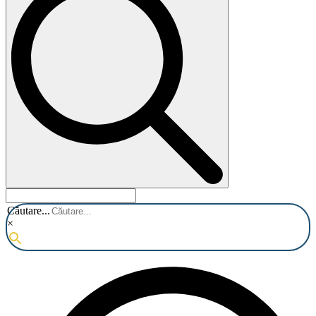
Căutare...
×