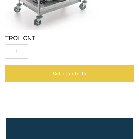
TROL CNT |
Cantitate
TROL
CNT
|
Solicită ofertă