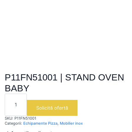
P11FN51001 | STAND OVEN
BABY
Cantitate
P11FN51001
|
Solicită ofertă
STAND
OVEN
SKU:
P11FN51001
BABY
Categorii:
Echipamente Pizza
,
Mobilier inox