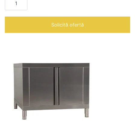
SHEL
412
|
Solicită ofertă