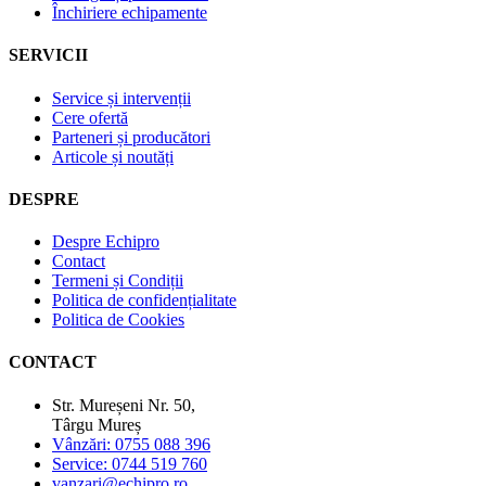
Închiriere echipamente
SERVICII
Service și intervenții
Cere ofertă
Parteneri și producători
Articole și noutăți
DESPRE
Despre Echipro
Contact
Termeni și Condiții
Politica de confidențialitate
Politica de Cookies
CONTACT
Str. Mureșeni Nr. 50,
Târgu Mureș
Vânzări: 0755 088 396
Service: 0744 519 760
vanzari@echipro.ro