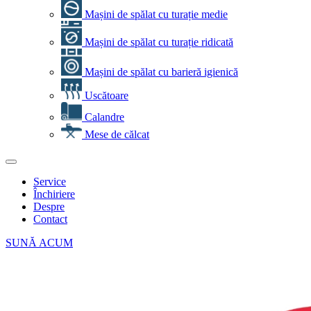
Mașini de spălat cu turație medie
Mașini de spălat cu turație ridicată
Mașini de spălat cu barieră igienică
Uscătoare
Calandre
Mese de călcat
Service
Închiriere
Despre
Contact
SUNĂ ACUM