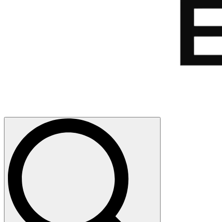
Search
for: