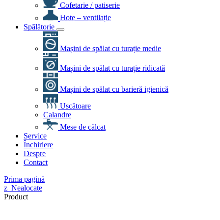
Cofetarie / patiserie
Hote – ventilație
Spălătorie
Mașini de spălat cu turație medie
Mașini de spălat cu turație ridicată
Mașini de spălat cu barieră igienică
Uscătoare
Calandre
Mese de călcat
Service
Închiriere
Despre
Contact
Prima pagină
z_Nealocate
Product