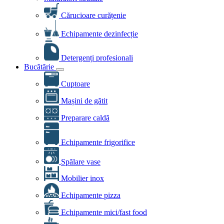
Cărucioare curățenie
Echipamente dezinfecție
Detergenți profesionali
Bucătărie
Cuptoare
Mașini de gătit
Preparare caldă
Echipamente frigorifice
Spălare vase
Mobilier inox
Echipamente pizza
Echipamente mici/fast food