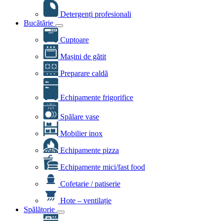
Detergenți profesionali
Bucătărie
Cuptoare
Mașini de gătit
Preparare caldă
Echipamente frigorifice
Spălare vase
Mobilier inox
Echipamente pizza
Echipamente mici/fast food
Cofetarie / patiserie
Hote – ventilație
Spălătorie