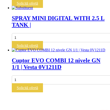
|
FOR
Solicită ofertă
GUITAR
|
SPRAY MINI DIGITAL WITH 2.5 L
TANK |
Cantitate
SPRAY
MINI
Solicită ofertă
DIGITAL
WITH
2.5
Cuptor EVO COMBI 12 nivele GN
L
1/1 | Vesta 0V1211D
TANK
|
Cantitate
Cuptor
EVO
Solicită ofertă
COMBI
12
nivele
GN
1/1