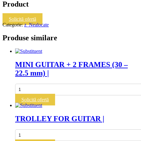
Product
Solicită ofertă
Categorie:
z_Nealocate
Produse similare
MINI GUITAR + 2 FRAMES (30 –
22.5 mm) |
Cantitate
MINI
GUITAR
Solicită ofertă
+
2
FRAMES
TROLLEY FOR GUITAR |
(30
-
22.5
Cantitate
mm)
TROLLEY