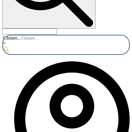
Căutare...
×