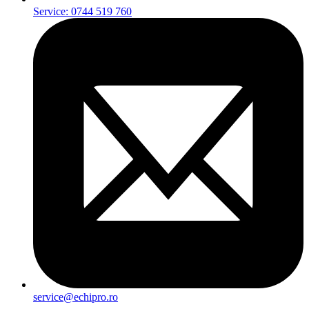
Service: 0744 519 760
service@echipro.ro