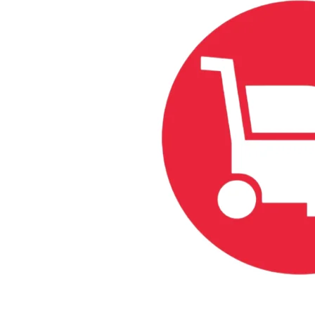
|
Vesta
0V1211D