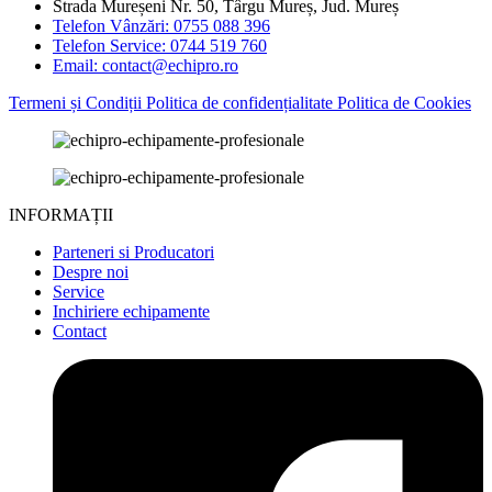
Strada Mureșeni Nr. 50, Târgu Mureș, Jud. Mureș
Telefon Vânzări: 0755 088 396
Telefon Service: 0744 519 760
Email: contact@echipro.ro
Termeni și Condiții
Politica de confidențialitate
Politica de Cookies
INFORMAȚII
Parteneri si Producatori
Despre noi
Service
Inchiriere echipamente
Contact