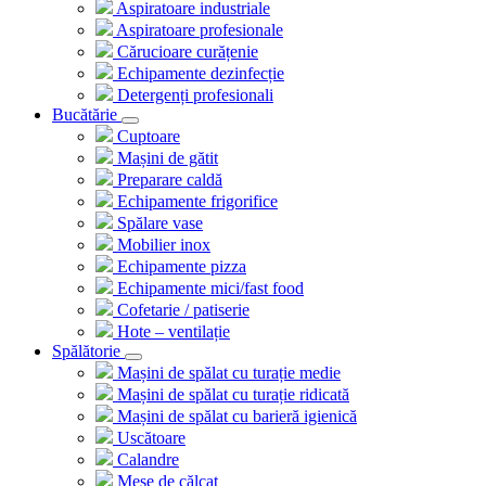
Aspiratoare industriale
Aspiratoare profesionale
Cărucioare curățenie
Echipamente dezinfecție
Detergenți profesionali
Bucătărie
Cuptoare
Mașini de gătit
Preparare caldă
Echipamente frigorifice
Spălare vase
Mobilier inox
Echipamente pizza
Echipamente mici/fast food
Cofetarie / patiserie
Hote – ventilație
Spălătorie
Mașini de spălat cu turație medie
Mașini de spălat cu turație ridicată
Mașini de spălat cu barieră igienică
Uscătoare
Calandre
Mese de călcat