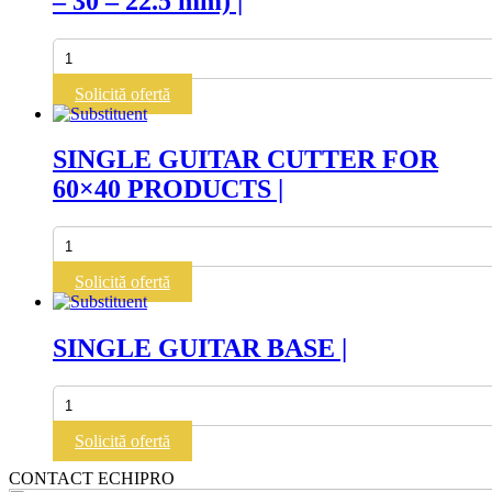
– 30 – 22.5 mm) |
Cantitate
SINGLE
GUITAR
Solicită ofertă
+
3
FRAMES
SINGLE GUITAR CUTTER FOR
(37.5
60×40 PRODUCTS |
-
30
-
Cantitate
22.5
SINGLE
mm)
GUITAR
Solicită ofertă
|
CUTTER
FOR
60x40
SINGLE GUITAR BASE |
PRODUCTS
|
Cantitate
SINGLE
GUITAR
Solicită ofertă
BASE
|
CONTACT ECHIPRO