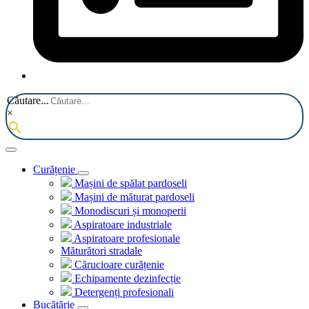
Căutare...
×
Curățenie
Mașini de spălat pardoseli
Mașini de măturat pardoseli
Monodiscuri și monoperii
Aspiratoare industriale
Aspiratoare profesionale
Măturători stradale
Cărucioare curățenie
Echipamente dezinfecție
Detergenți profesionali
Bucătărie