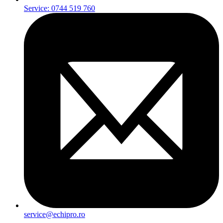
Service: 0744 519 760
service@echipro.ro