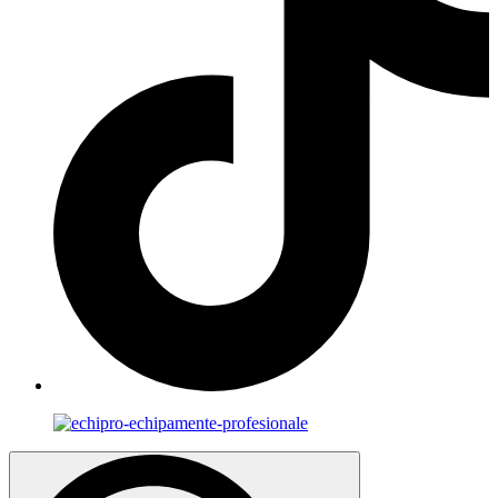
Search
for: