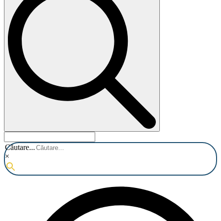
Căutare...
×