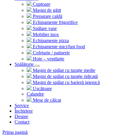
Cuptoare
Mașini de gătit
Preparare caldă
Echipamente frigorifice
Spălare vase
Mobilier inox
Echipamente pizza
Echipamente mici/fast food
Cofetarie / patiserie
Hote – ventilație
Spălătorie
Mașini de spălat cu turație medie
Mașini de spălat cu turație ridicată
Mașini de spălat cu barieră igienică
Uscătoare
Calandre
Mese de călcat
Service
Închiriere
Despre
Contact
Prima pagină