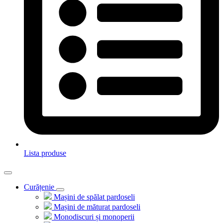
Lista produse
Curățenie
Mașini de spălat pardoseli
Mașini de măturat pardoseli
Monodiscuri și monoperii