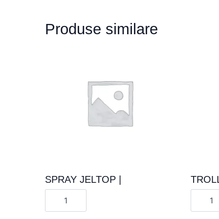
Produse similare
SPRAY JELTOP |
TROLL
Cantitate
Cantita
SPRAY
TROLL
JELTOP
FOR
|
GUITAR