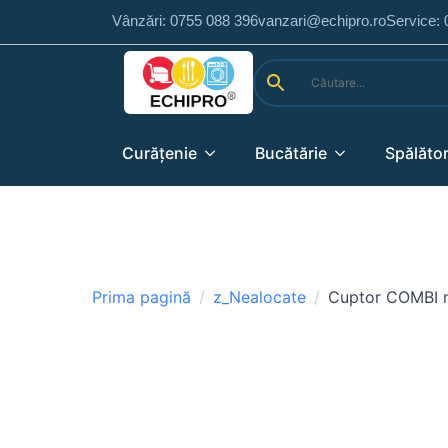
Vânzări: 0755 088 396
vanzari@echipro.ro
Service:
Curățenie
Bucătărie
Spălător
Prima pagină
z_Nealocate
Cuptor COMBI m