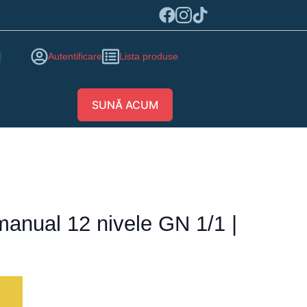
Autentificare
Lista produse
SUNĂ ACUM
anual 12 nivele GN 1/1 |
ă