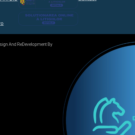
ro
Design And ReDevelopment By