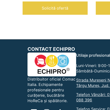
|
Solicită ofertă
CONTACT ECHIPRO
Utilaje profesiona
Luni-Vineri: 9:00-
Sâmbătă-Duminică
Distribuitor oficial Comac
Strada Mureșeni N
Italia. Echipamente
Târgu Mureș, Jud.
profesionale pentru
Telefon Vânzări: 
curățenie, bucătărie
088 396
HoReCa și spălătorie.
Telefon Service: 