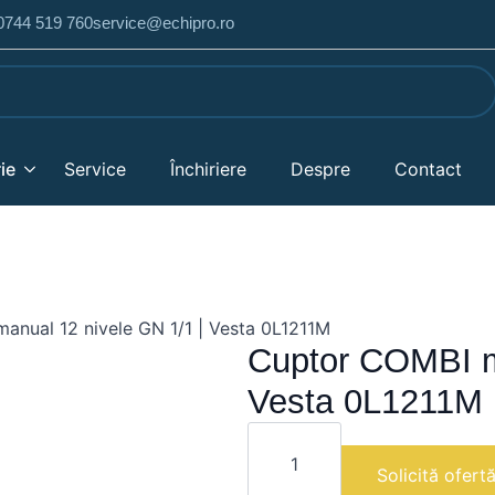
 0744 519 760
service@echipro.ro
ie
Service
Închiriere
Despre
Contact
anual 12 nivele GN 1/1 | Vesta 0L1211M
Cuptor COMBI m
Vesta 0L1211M
Cantitate
Cuptor
COMBI
Solicită ofert
manual