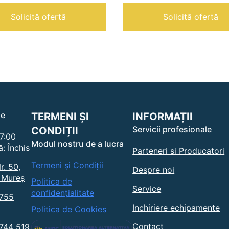
V
|
Solicită ofertă
Solicită ofertă
le
TERMENI ȘI
INFORMAȚII
Servicii profesionale
CONDIȚII
17:00
Modul nostru de a lucra
: Închis
Parteneri si Producatori
Termeni și Condiții
r. 50,
Despre noi
 Mureș
Politica de
Service
confidențialitate
0755
Inchiriere echipamente
Politica de Cookies
Contact
0744 519