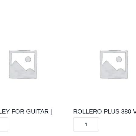
EY FOR GUITAR |
ROLLERO PLUS 380 V
te
Cantitate
EY
ROLLERO
PLUS
380