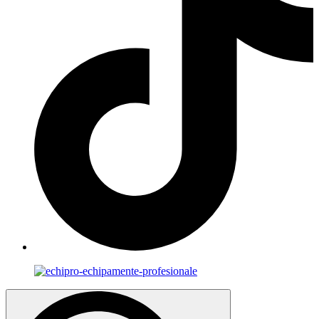
Search
for: