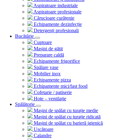
Aspiratoare industriale
Aspiratoare profesionale
Cărucioare curățenie
Echipamente dezinfecție
Detergenți profesionali
Bucătărie
Cuptoare
Mașini de gătit
Preparare caldă
Echipamente frigorifice
Spălare vase
Mobilier inox
Echipamente pizza
Echipamente mici/fast food
Cofetarie / patiserie
Hote – ventilație
Spălătorie
Mașini de spălat cu turație medie
Mașini de spălat cu turație ridicată
Mașini de spălat cu barieră igienică
Uscătoare
Calandre