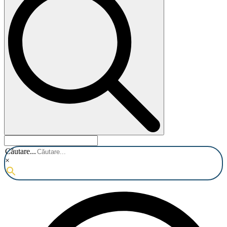
Căutare...
×