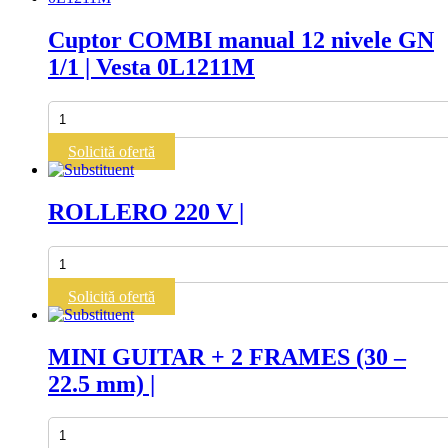
2.5
L
Cuptor COMBI manual 12 nivele GN
TANK
1/1 | Vesta 0L1211M
|
Cantitate
Cuptor
COMBI
Solicită ofertă
manual
12
nivele
ROLLERO 220 V |
GN
1/1
|
Cantitate
Vesta
ROLLERO
0L1211M
220
Solicită ofertă
V
|
MINI GUITAR + 2 FRAMES (30 –
22.5 mm) |
Cantitate
MINI