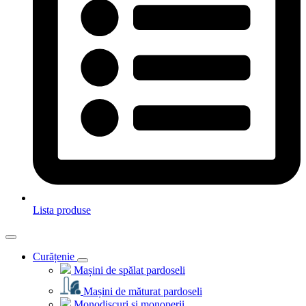
Lista produse
Curățenie
Mașini de spălat pardoseli
Mașini de măturat pardoseli
Monodiscuri și monoperii