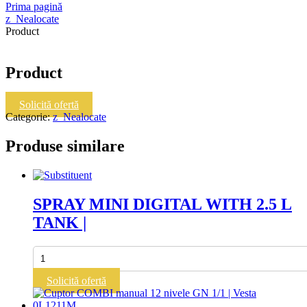
Prima pagină
z_Nealocate
Product
Product
Solicită ofertă
Categorie:
z_Nealocate
Produse similare
SPRAY MINI DIGITAL WITH 2.5 L
TANK |
Cantitate
SPRAY
MINI
Solicită ofertă
DIGITAL
WITH