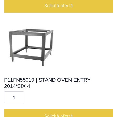
ENTRY
Solicită ofertă
MAX/BASIC
12
P11FN55010 | STAND OVEN ENTRY
2014/SIX 4
Cantitate
P11FN55010
|
STAND
OVEN
ENTRY
Solicită ofertă