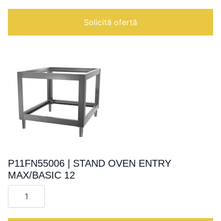
|
Solicită ofertă
P11FN55006 | STAND OVEN ENTRY
MAX/BASIC 12
Cantitate
P11FN55006
|
STAND
OVEN