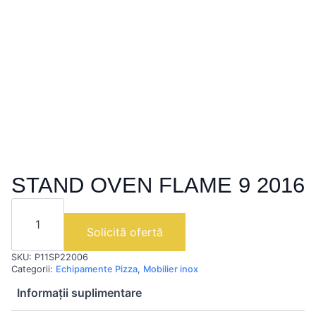
STAND OVEN FLAME 9 2016
Cantitate
STAND
OVEN
Solicită ofertă
FLAME
9
SKU:
P11SP22006
2016
Categorii:
Echipamente Pizza
,
Mobilier inox
Informații suplimentare