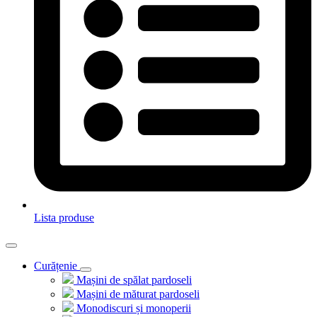
Lista produse
Curățenie
Mașini de spălat pardoseli
Mașini de măturat pardoseli
Monodiscuri și monoperii