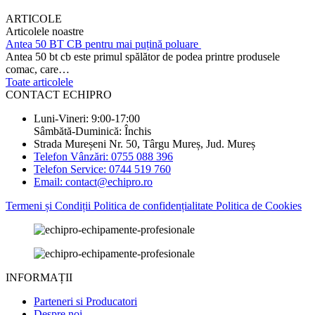
ARTICOLE
Articolele noastre
Antea 50 BT CB pentru mai puțină poluare
Antea 50 bt cb este primul spălător de podea printre produsele
comac, care…
Toate articolele
CONTACT ECHIPRO
Luni-Vineri: 9:00-17:00
Sâmbătă-Duminică: Închis
Strada Mureșeni Nr. 50, Târgu Mureș, Jud. Mureș
Telefon Vânzări: 0755 088 396
Telefon Service: 0744 519 760
Email: contact@echipro.ro
Termeni și Condiții
Politica de confidențialitate
Politica de Cookies
INFORMAȚII
Parteneri si Producatori
Despre noi