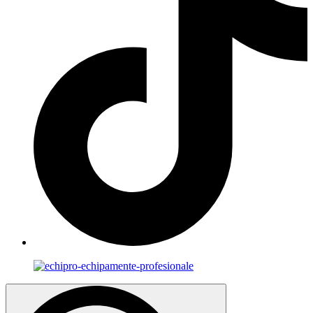
Search
for: