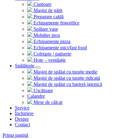
Cuptoare
Mașini de gătit
Preparare caldă
Echipamente frigorifice
Spălare vase
Mobilier inox
Echipamente pizza
Echipamente mici/fast food
Cofetarie / patiserie
Hote – ventilație
Spălătorie
Mașini de spălat cu turație medie
Mașini de spălat cu turație ridicată
Mașini de spălat cu barieră igienică
Uscătoare
Calandre
Mese de călcat
Service
Închiriere
Despre
Contact
Prima pagină