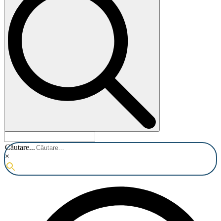
Căutare...
×