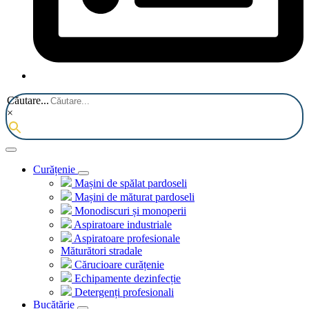
Căutare...
×
Curățenie
Mașini de spălat pardoseli
Mașini de măturat pardoseli
Monodiscuri și monoperii
Aspiratoare industriale
Aspiratoare profesionale
Măturători stradale
Cărucioare curățenie
Echipamente dezinfecție
Detergenți profesionali
Bucătărie