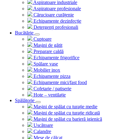
Aspiratoare industriale
Aspiratoare profesionale
Cărucioare curățenie
Echipamente dezinfecție
Detergenți profesionali
Bucătărie
Cuptoare
Mașini de gătit
Preparare caldă
Echipamente frigorifice
Spălare vase
Mobilier inox
Echipamente pizza
Echipamente mici/fast food
Cofetarie / patiserie
Hote – ventilație
Spălătorie
Mașini de spălat cu turație medie
Mașini de spălat cu turație ridicată
Mașini de spălat cu barieră igienică
Uscătoare
Calandre
Mese de călcat