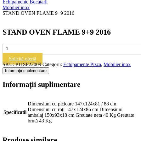
Echipamente Bucatarii
Mobilier inox
STAND OVEN FLAME 9+9 2016
STAND OVEN FLAME 9+9 2016
Cantitate
STAND
OVEN
Solicită ofertă
FLAME
SKU:
P11SP22009
Categorii:
Echipamente Pizza
,
Mobilier inox
9+9
Informații suplimentare
2016
Informații suplimentare
Dimensiuni cu picioare 147x124x81 / 88 cm
Dimensiuni cu roți 147x124x86 cm Dimensiuni
Specificatii
ambalaj 150x93x18 cm Greutate neta 40 Kg Greutate
brută 43 Kg
Produse similare