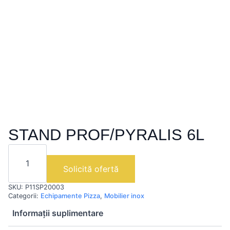
STAND PROF/PYRALIS 6L
Cantitate
STAND
PROF/PYRALIS
Solicită ofertă
6L
SKU:
P11SP20003
Categorii:
Echipamente Pizza
,
Mobilier inox
Informații suplimentare