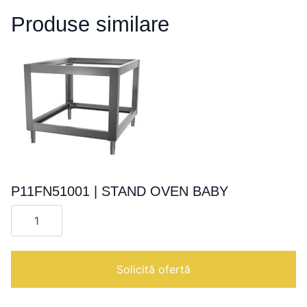
Produse similare
P11FN51001 | STAND OVEN BABY
Cantitate
P11FN51001
|
STAND
OVEN
BABY
Solicită ofertă