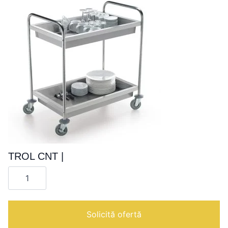
TROL CNT |
Cantitate
TROL
CNT
|
Solicită ofertă