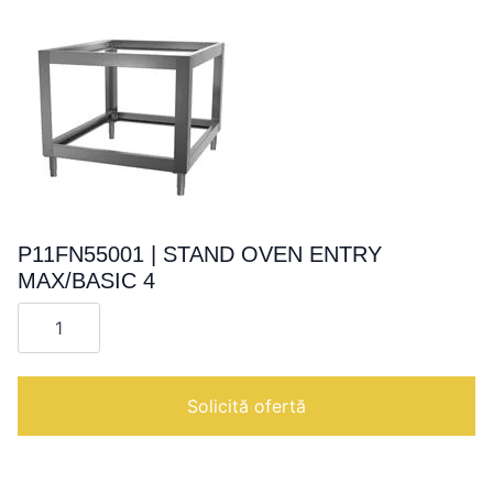
P11FN55001 | STAND OVEN ENTRY
MAX/BASIC 4
Cantitate
P11FN55001
|
STAND
OVEN
ENTRY
Solicită ofertă
MAX/BASIC
4