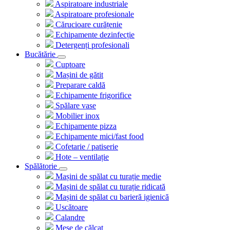
Aspiratoare industriale
Aspiratoare profesionale
Cărucioare curățenie
Echipamente dezinfecție
Detergenți profesionali
Bucătărie
Cuptoare
Mașini de gătit
Preparare caldă
Echipamente frigorifice
Spălare vase
Mobilier inox
Echipamente pizza
Echipamente mici/fast food
Cofetarie / patiserie
Hote – ventilație
Spălătorie
Mașini de spălat cu turație medie
Mașini de spălat cu turație ridicată
Mașini de spălat cu barieră igienică
Uscătoare
Calandre
Mese de călcat