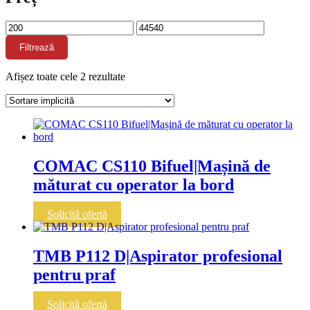
Preț
Preț
minim
maxim
Filtrează
Afișez toate cele 2 rezultate
COMAC CS110 Bifuel|Mașină de
măturat cu operator la bord
Solicită ofertă
TMB P112 D|Aspirator profesional
pentru praf
Solicită ofertă