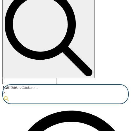
Căutare...
×