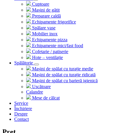
Cuptoare
Mașini de gătit
Preparare caldă
Echipamente frigorifice
Spălare vase
Mobilier inox
Echipamente pizza
Echipamente mici/fast food
Cofetarie / patiserie
Hote – ventilație
Spălătorie
Mașini de spălat cu turație medie
Mașini de spălat cu turație ridicată
Mașini de spălat cu barieră igienică
Uscătoare
Calandre
Mese de călcat
Service
Închiriere
Despre
Contact
Preț