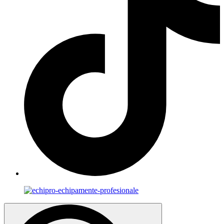
Search
for: