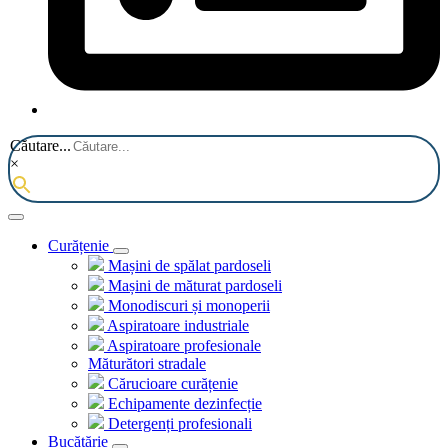
Căutare...
×
Curățenie
Mașini de spălat pardoseli
Mașini de măturat pardoseli
Monodiscuri și monoperii
Aspiratoare industriale
Aspiratoare profesionale
Măturători stradale
Cărucioare curățenie
Echipamente dezinfecție
Detergenți profesionali
Bucătărie