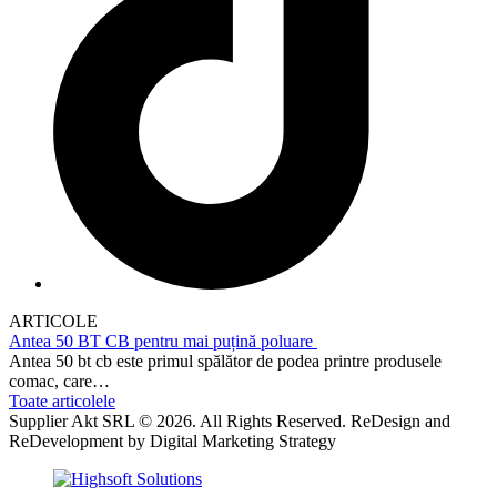
ARTICOLE
Antea 50 BT CB pentru mai puțină poluare
Antea 50 bt cb este primul spălător de podea printre produsele
comac, care…
Toate articolele
Supplier Akt SRL © 2026. All Rights Reserved. ReDesign and
ReDevelopment by Digital Marketing Strategy