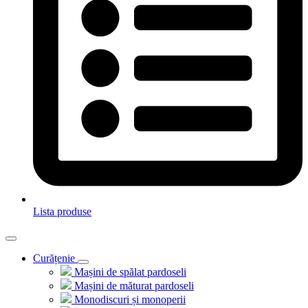
Lista produse
Curățenie
Mașini de spălat pardoseli
Mașini de măturat pardoseli
Monodiscuri și monoperii