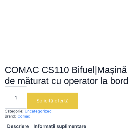
COMAC CS110 Bifuel|Mașină
de măturat cu operator la bord
Cantitate
COMAC
CS110
Solicită ofertă
Bifuel|Mașină
de
Categorie:
Uncategorized
măturat
cu
Brand:
Comac
operator
Descriere
Informații suplimentare
la
bord