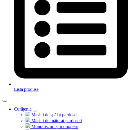
Lista produse
Curățenie
Mașini de spălat pardoseli
Mașini de măturat pardoseli
Monodiscuri și monoperii