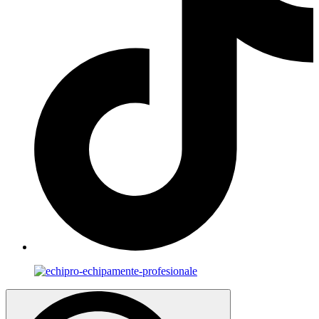
Search
for: