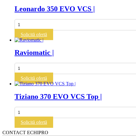
Leonardo 350 EVO VCS |
Cantitate
Leonardo
350
Solicită ofertă
EVO
VCS
|
Raviomatic |
Cantitate
Raviomatic
|
Solicită ofertă
Tiziano 370 EVO VCS Top |
Cantitate
Tiziano
370
Solicită ofertă
EVO
VCS
CONTACT ECHIPRO