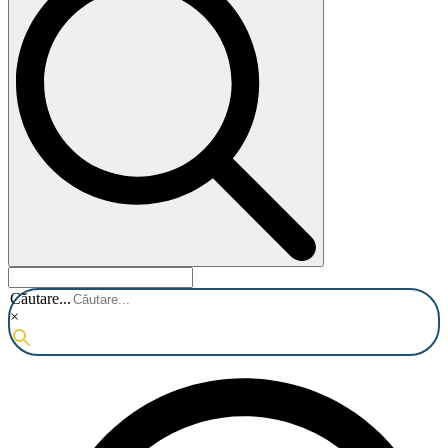
Căutare...
×