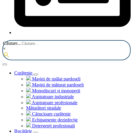
Căutare...
×
Curățenie
Mașini de spălat pardoseli
Mașini de măturat pardoseli
Monodiscuri și monoperii
Aspiratoare industriale
Aspiratoare profesionale
Măturători stradale
Cărucioare curățenie
Echipamente dezinfecție
Detergenți profesionali
Bucătărie