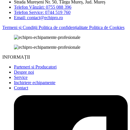
Strada Mureșeni Nr. 50, Târgu Mureș, Jud. Mureș
Telefon Vânzări: 0755 088 396
Telefon Service: 0744 519 760
Email: contact@echipro.ro
Termeni și Condiții
Politica de confidențialitate
Politica de Cookies
INFORMAȚII
Parteneri si Producatori
Despre noi
Service
Inchiriere echipamente
Contact