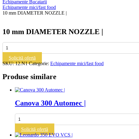
Echipamente Bucatarii
Echipamente mici/fast food
10 mm DIAMETER NOZZLE |
10 mm DIAMETER NOZZLE |
Cantitate
10
mm
Solicită ofertă
DIAMETER
SKU:
12.N1
Categorie:
Echipamente mici/fast food
NOZZLE
|
Produse similare
Canova 300 Automec |
Cantitate
Canova
300
Solicită ofertă
Automec
|