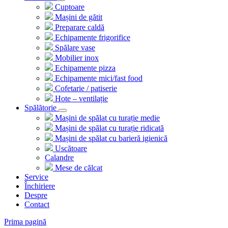
Cuptoare
Mașini de gătit
Preparare caldă
Echipamente frigorifice
Spălare vase
Mobilier inox
Echipamente pizza
Echipamente mici/fast food
Cofetarie / patiserie
Hote – ventilație
Spălătorie
Mașini de spălat cu turație medie
Mașini de spălat cu turație ridicată
Mașini de spălat cu barieră igienică
Uscătoare
Calandre
Mese de călcat
Service
Închiriere
Despre
Contact
Prima pagină