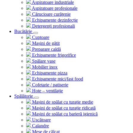
Aspiratoare industriale
Aspiratoare profesionale
Cărucioare curățenie
Echipamente dezinfecție
Detergenți profesionali
Bucătărie
Cuptoare
Mașini de gătit
Preparare caldă
Echipamente frigorifice
Spălare vase
Mobilier inox
Echipamente pizza
Echipamente mici/fast food
Cofetarie / patiserie
Hote – ventilație
Spălătorie
Mașini de spălat cu turație medie
Mașini de spălat cu turație ridicată
Mașini de spălat cu barieră igienică
Uscătoare
Calandre
Mese de călcat