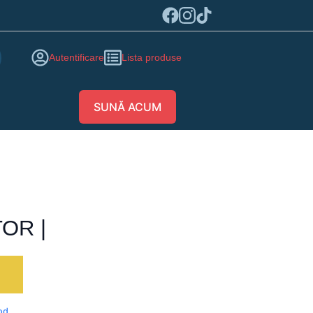
Autentificare
Lista produse
SUNĂ ACUM
OR |
ă
od