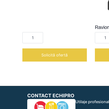
Raviom
Cantitate
Cantita
Mirra
Raviom
220
|
C
|
Solicită ofertă
CONTACT ECHIPRO
Utilaje profesiona