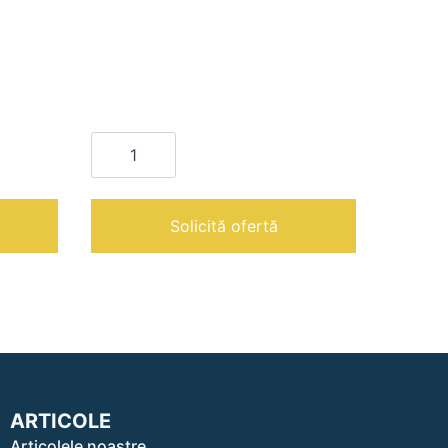
Cantitate
Canova
300
Automec
|
Solicită ofertă
ARTICOLE
Articolele noastre