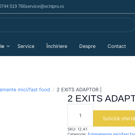
 0744 519 760
service@echipro.ro
ie
Service
Închiriere
Despre
Contact
amente mici/fast food
2 EXITS ADAPTOR |
2 EXITS ADAPT
Cantitate
2
EXITS
Solicită ofert
ADAPTOR
|
SKU:
12.A1
Categorie:
Echipamente mici/fast fo