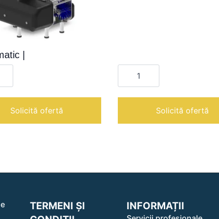
atic |
te
Cantitate
atic
Raffaello
350
EVO
|
Solicită ofertă
Solicită ofertă
le
TERMENI ȘI
INFORMAȚII
Servicii profesionale