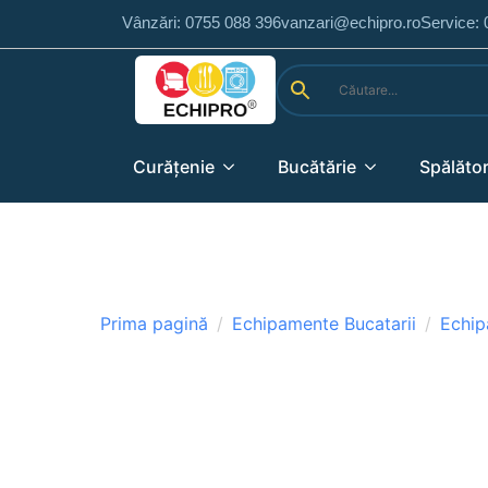
Vânzări: 0755 088 396
vanzari@echipro.ro
Service:
Curățenie
Bucătărie
Spălător
Prima pagină
Echipamente Bucatarii
Echip