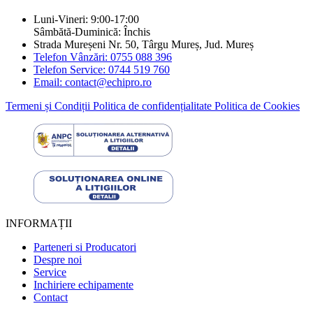
Luni-Vineri: 9:00-17:00
Sâmbătă-Duminică: Închis
Strada Mureșeni Nr. 50, Târgu Mureș, Jud. Mureș
Telefon Vânzări: 0755 088 396
Telefon Service: 0744 519 760
Email: contact@echipro.ro
Termeni și Condiții
Politica de confidențialitate
Politica de Cookies
INFORMAȚII
Parteneri si Producatori
Despre noi
Service
Inchiriere echipamente
Contact