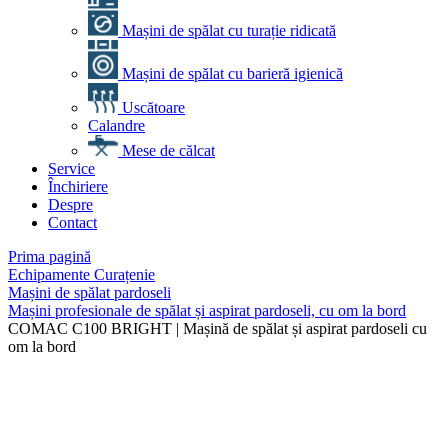
Mașini de spălat cu turație ridicată
Mașini de spălat cu barieră igienică
Uscătoare
Calandre
Mese de călcat
Service
Închiriere
Despre
Contact
Prima pagină
Echipamente Curațenie
Mașini de spălat pardoseli
Mașini profesionale de spălat și aspirat pardoseli, cu om la bord
COMAC C100 BRIGHT | Mașină de spălat și aspirat pardoseli cu
om la bord