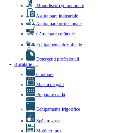
Monodiscuri și monoperii
Aspiratoare industriale
Aspiratoare profesionale
Cărucioare curățenie
Echipamente dezinfecție
Detergenți profesionali
Bucătărie
Cuptoare
Mașini de gătit
Preparare caldă
Echipamente frigorifice
Spălare vase
Mobilier inox