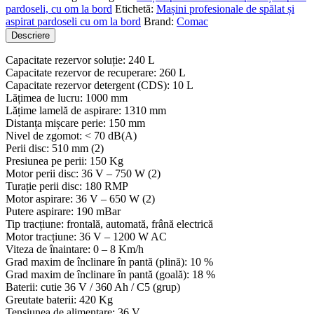
|
pardoseli, cu om la bord
Etichetă:
Mașini profesionale de spălat și
Mașină
aspirat pardoseli cu om la bord
Brand:
Comac
de
Descriere
spălat
și
Capacitate rezervor soluție: 240 L
aspirat
Capacitate rezervor de recuperare: 260 L
pardoseli
Capacitate rezervor detergent (CDS): 10 L
cu
Lățimea de lucru: 1000 mm
om
Lățime lamelă de aspirare: 1310 mm
la
Distanța mișcare perie: 150 mm
bord
Nivel de zgomot: < 70 dB(A)
Perii disc: 510 mm (2)
Presiunea pe perii: 150 Kg
Motor perii disc: 36 V – 750 W (2)
Turație perii disc: 180 RMP
Motor aspirare: 36 V – 650 W (2)
Putere aspirare: 190 mBar
Tip tracțiune: frontală, automată, frână electrică
Motor tracțiune: 36 V – 1200 W AC
Viteza de înaintare: 0 – 8 Km/h
Grad maxim de înclinare în pantă (plină): 10 %
Grad maxim de înclinare în pantă (goală): 18 %
Baterii: cutie 36 V / 360 Ah / C5 (grup)
Greutate baterii: 420 Kg
Tensiunea de alimentare: 36 V