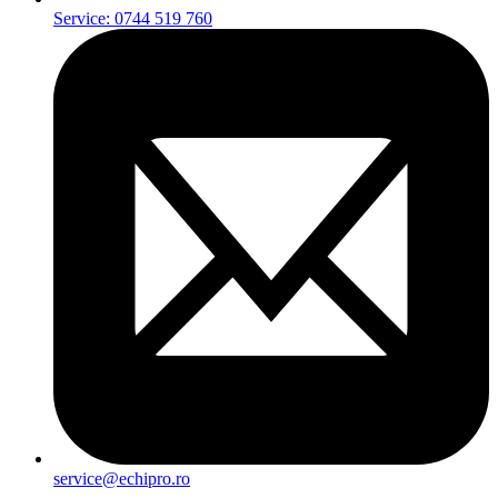
Service: 0744 519 760
service@echipro.ro