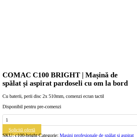
COMAC C100 BRIGHT | Mașină de
spălat și aspirat pardoseli cu om la bord
Cu baterii, perii disc 2x 510mm, comenzi ecran tactil
Disponibil pentru pre-comenzi
Cantitate
COMAC
C100
Solicită ofertă
BRIGHT
SKU:
c100-bright
Categorie:
Mașini profesionale de spălat și aspirat