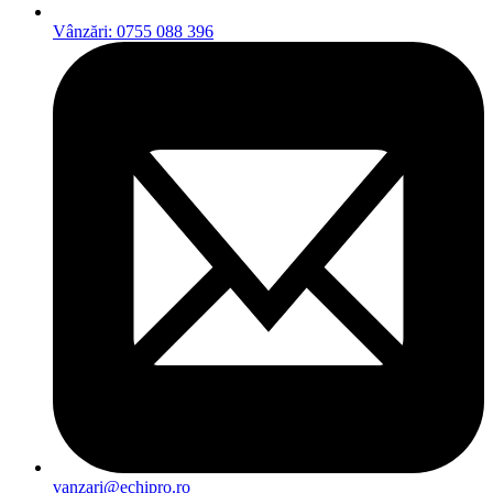
Vânzări: 0755 088 396
vanzari@echipro.ro