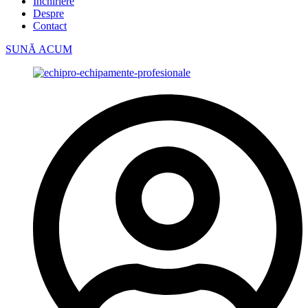
Închiriere
Despre
Contact
SUNĂ ACUM