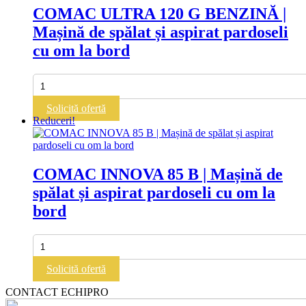
Mașină
COMAC ULTRA 120 G BENZINĂ |
de
Mașină de spălat și aspirat pardoseli
spălat
și
cu om la bord
aspirat
pardoseli
cu
Cantitate
om
COMAC
la
ULTRA
Solicită ofertă
bord
120
Reduceri!
G
BENZINĂ
|
Mașină
COMAC INNOVA 85 B | Mașină de
de
spălat și aspirat pardoseli cu om la
spălat
și
bord
aspirat
pardoseli
cu
Cantitate
om
COMAC
la
INNOVA
Solicită ofertă
bord
85
B
CONTACT ECHIPRO
|