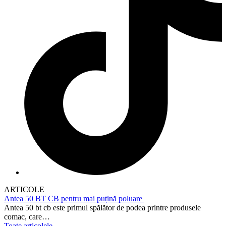
ARTICOLE
Antea 50 BT CB pentru mai puțină poluare
Antea 50 bt cb este primul spălător de podea printre produsele
comac, care…
Toate articolele