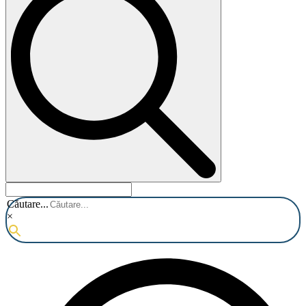
Căutare...
×