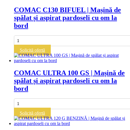
COMAC C130 BIFUEL | Mașină de
spălat și aspirat pardoseli cu om la
bord
Cantitate
COMAC
C130
Solicită ofertă
BIFUEL
|
Mașină
de
COMAC ULTRA 100 GS | Mașină de
spălat
spălat și aspirat pardoseli cu om la
și
aspirat
bord
pardoseli
cu
om
Cantitate
la
COMAC
bord
ULTRA
Solicită ofertă
100
GS
|