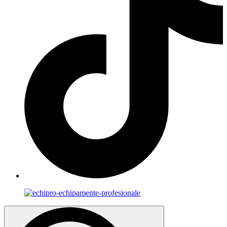
Search
for: