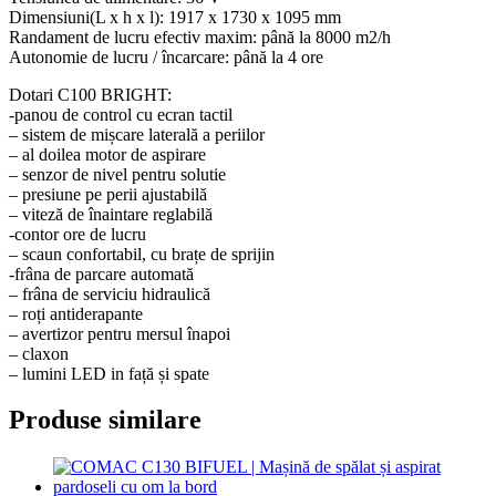
Dimensiuni(L x h x l): 1917 x 1730 x 1095 mm
Randament de lucru efectiv maxim: până la 8000 m2/h
Autonomie de lucru / încarcare: până la 4 ore
Dotari C100 BRIGHT:
-panou de control cu ecran tactil
– sistem de mișcare laterală a periilor
– al doilea motor de aspirare
– senzor de nivel pentru solutie
– presiune pe perii ajustabilă
– viteză de înaintare reglabilă
-contor ore de lucru
– scaun confortabil, cu brațe de sprijin
-frâna de parcare automată
– frâna de serviciu hidraulică
– roți antiderapante
– avertizor pentru mersul înapoi
– claxon
– lumini LED in față și spate
Produse similare