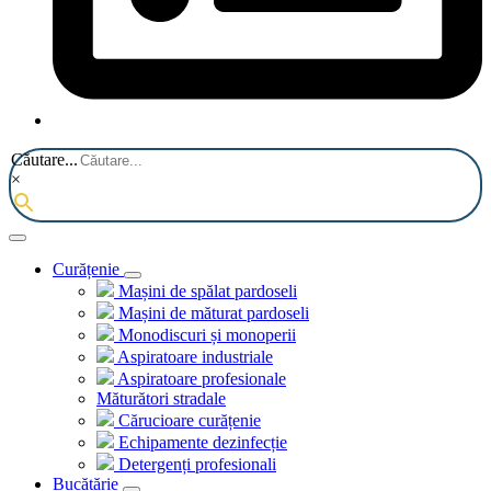
Căutare...
×
Curățenie
Mașini de spălat pardoseli
Mașini de măturat pardoseli
Monodiscuri și monoperii
Aspiratoare industriale
Aspiratoare profesionale
Măturători stradale
Cărucioare curățenie
Echipamente dezinfecție
Detergenți profesionali
Bucătărie