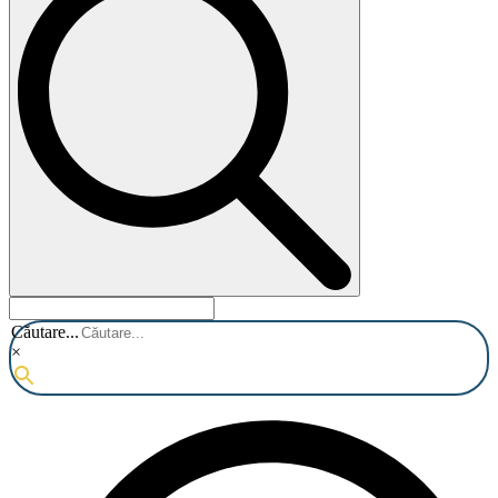
Căutare...
×