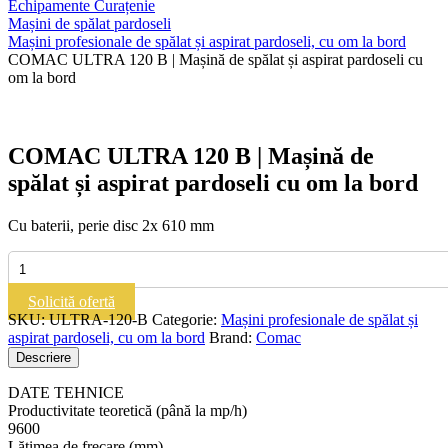
Echipamente Curațenie
Mașini de spălat pardoseli
Mașini profesionale de spălat și aspirat pardoseli, cu om la bord
COMAC ULTRA 120 B | Mașină de spălat și aspirat pardoseli cu
om la bord
COMAC ULTRA 120 B | Mașină de
spălat și aspirat pardoseli cu om la bord
Cu baterii, perie disc 2x 610 mm
Cantitate
COMAC
ULTRA
Solicită ofertă
120
SKU:
ULTRA-120-B
Categorie:
Mașini profesionale de spălat și
B
aspirat pardoseli, cu om la bord
Brand:
Comac
|
Descriere
Mașină
de
DATE TEHNICE
spălat
Productivitate teoretică (până la mp/h)
și
9600
aspirat
Lățimea de frecare (mm)