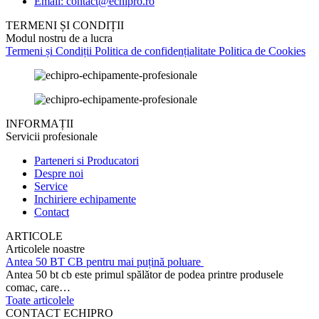
Email: contact@echipro.ro
TERMENI ȘI CONDIȚII
Modul nostru de a lucra
Termeni și Condiții
Politica de confidențialitate
Politica de Cookies
INFORMAȚII
Servicii profesionale
Parteneri si Producatori
Despre noi
Service
Inchiriere echipamente
Contact
ARTICOLE
Articolele noastre
Antea 50 BT CB pentru mai puțină poluare
Antea 50 bt cb este primul spălător de podea printre produsele
comac, care…
Toate articolele
CONTACT ECHIPRO