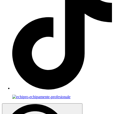
Search
for: