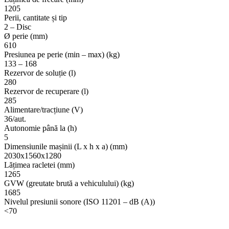
pardoseli
1205
cu
Perii, cantitate și tip
om
2 – Disc
la
Ø perie (mm)
bord
610
Presiunea pe perie (min – max) (kg)
133 – 168
Rezervor de soluție (l)
280
Rezervor de recuperare (l)
285
Alimentare/tracțiune (V)
36/aut.
Autonomie până la (h)
5
Dimensiunile mașinii (L x h x a) (mm)
2030x1560x1280
Lățimea racletei (mm)
1265
GVW (greutate brută a vehiculului) (kg)
1685
Nivelul presiunii sonore (ISO 11201 – dB (A))
<70