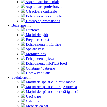
Aspiratoare industriale
Aspiratoare profesionale
Cărucioare curățenie
Echipamente dezinfecție
Detergenți profesionali
Bucătărie
Cuptoare
Mașini de gătit
Preparare caldă
Echipamente frigorifice
Spălare vase
Mobilier inox
Echipamente pizza
Echipamente mici/fast food
Cofetarie / patiserie
Hote – ventilație
Spălătorie
Mașini de spălat cu turație medie
Mașini de spălat cu turație ridicată
Mașini de spălat cu barieră igienică
Uscătoare
Calandre
Mese de călcat