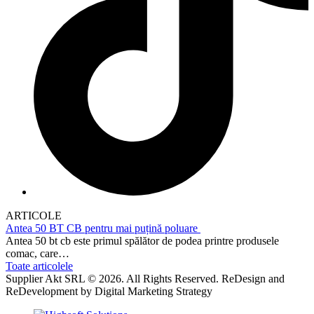
ARTICOLE
Antea 50 BT CB pentru mai puțină poluare
Antea 50 bt cb este primul spălător de podea printre produsele
comac, care…
Toate articolele
Supplier Akt SRL © 2026. All Rights Reserved. ReDesign and
ReDevelopment by Digital Marketing Strategy