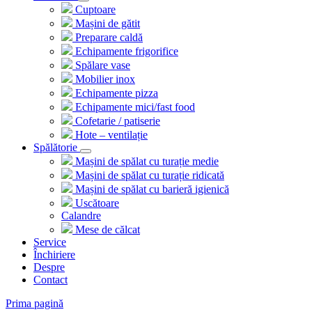
Cuptoare
Mașini de gătit
Preparare caldă
Echipamente frigorifice
Spălare vase
Mobilier inox
Echipamente pizza
Echipamente mici/fast food
Cofetarie / patiserie
Hote – ventilație
Spălătorie
Mașini de spălat cu turație medie
Mașini de spălat cu turație ridicată
Mașini de spălat cu barieră igienică
Uscătoare
Calandre
Mese de călcat
Service
Închiriere
Despre
Contact
Prima pagină