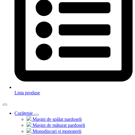
Lista produse
Curățenie
Mașini de spălat pardoseli
Mașini de măturat pardoseli
Monodiscuri și monoperii