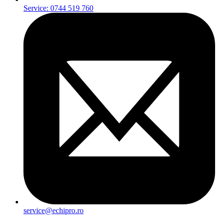
Service: 0744 519 760
service@echipro.ro