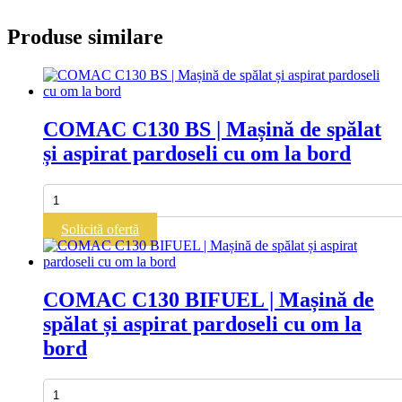
Produse similare
COMAC C130 BS | Mașină de spălat
și aspirat pardoseli cu om la bord
Cantitate
COMAC
C130
Solicită ofertă
BS
|
Mașină
de
COMAC C130 BIFUEL | Mașină de
spălat
spălat și aspirat pardoseli cu om la
și
aspirat
bord
pardoseli
cu
om
Cantitate
la
COMAC