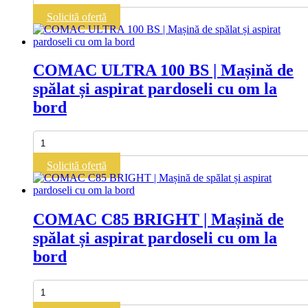
bord
C130
Solicită ofertă
BIFUEL
|
Mașină
de
COMAC ULTRA 100 BS | Mașină de
spălat
spălat și aspirat pardoseli cu om la
și
aspirat
bord
pardoseli
cu
om
Cantitate
la
COMAC
bord
ULTRA
Solicită ofertă
100
BS
|
Mașină
COMAC C85 BRIGHT | Mașină de
de
spălat și aspirat pardoseli cu om la
spălat
și
bord
aspirat
pardoseli
cu
Cantitate
om
COMAC