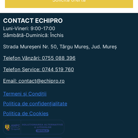
Mașină
de
spălat
și
CONTACT ECHIPRO
aspirat
pardoseli
Luni-Vineri: 9:00-17:00
cu
Sâmbătă-Duminică: Închis
om
la
Strada Mureșeni Nr. 50, Târgu Mureș, Jud. Mureș
bord
Telefon Vânzări: 0755 088 396
Telefon Service: 0744 519 760
Email: contact@echipro.ro
Termeni și Condiții
Politica de confidențialitate
Politica de Cookies