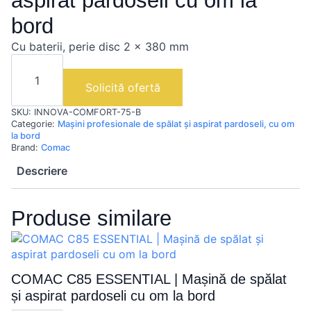
aspirat pardoseli cu om la
bord
Cu baterii, perie disc 2 x 380 mm
Cantitate
COMAC
INNOVA
Solicită ofertă
COMFORT
75
SKU:
INNOVA-COMFORT-75-B
B
|
Categorie:
Mașini profesionale de spălat și aspirat pardoseli, cu om
Mașină
la bord
de
Brand:
Comac
spălat
și
Descriere
aspirat
pardoseli
cu
Produse similare
om
la
bord
COMAC C85 ESSENTIAL | Mașină de spălat
și aspirat pardoseli cu om la bord