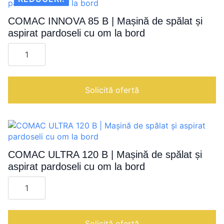
pardoseli
cu
om
COMAC INNOVA 85 B | Mașină de spălat și
la
aspirat pardoseli cu om la bord
bord
Cantitate
COMAC
INNOVA
85
B
|
Solicită ofertă
Mașină
de
spălat
și
aspirat
pardoseli
cu
om
COMAC ULTRA 120 B | Mașină de spălat și
la
aspirat pardoseli cu om la bord
bord
Cantitate
COMAC
ULTRA
120
B
|
Solicită ofertă