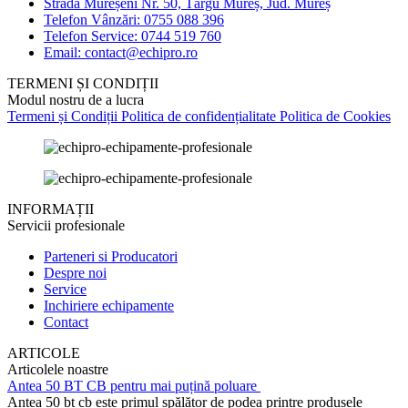
Strada Mureșeni Nr. 50, Târgu Mureș, Jud. Mureș
Telefon Vânzări: 0755 088 396
Telefon Service: 0744 519 760
Email: contact@echipro.ro
TERMENI ȘI CONDIȚII
Modul nostru de a lucra
Termeni și Condiții
Politica de confidențialitate
Politica de Cookies
INFORMAȚII
Servicii profesionale
Parteneri si Producatori
Despre noi
Service
Inchiriere echipamente
Contact
ARTICOLE
Articolele noastre
Antea 50 BT CB pentru mai puțină poluare
Antea 50 bt cb este primul spălător de podea printre produsele