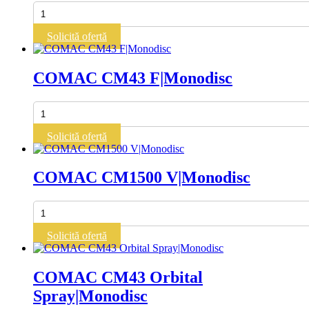
Cantitate
COMAC
Cm
Solicită ofertă
Orbital
Mini
E|Monodisc
COMAC CM43 F|Monodisc
Cantitate
COMAC
CM43
Solicită ofertă
F|Monodisc
COMAC CM1500 V|Monodisc
Cantitate
COMAC
CM1500
Solicită ofertă
V|Monodisc
COMAC CM43 Orbital
Spray|Monodisc