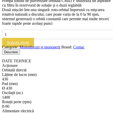
Pompa kitului de pulverizare orbitală CM43 F utilizează un aspirator
cu filtru în rezervorul de soluție și o duză reglabilă
Două mișcări într-una singură: roto-orbital împreună cu mișcarea
rotativă naturală a discului, care poate varia de la 0 la 90 rpm,
sistemul generează o orbită constantă care permite mai multe treceri
foarte rapide peste același punct
Cantitate
COMAC
CM43
Solicită ofertă
F
Categorie:
Monodiscuri și monoperii
Brand:
Comac
Orbital|Monodisc
Descriere
DATE TEHNICE
Acționare
Orbitală directă
Lățime de lucru (mm)
430
Pad (mm)
Ø 430
Oscilații (nr.)
1400
Rotații perie (rpm)
0-90
Alimentare electrică