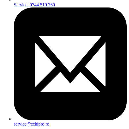
Service: 0744 519 760
service@echipro.ro