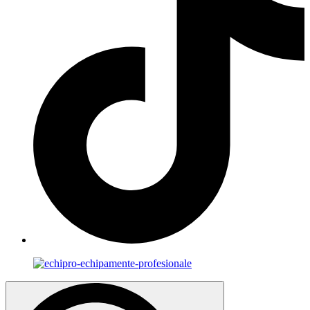
Search
for: