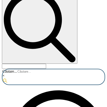
Căutare...
×