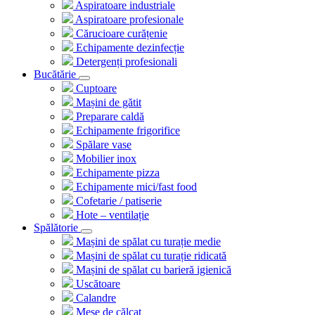
Aspiratoare industriale
Aspiratoare profesionale
Cărucioare curățenie
Echipamente dezinfecție
Detergenți profesionali
Bucătărie
Cuptoare
Mașini de gătit
Preparare caldă
Echipamente frigorifice
Spălare vase
Mobilier inox
Echipamente pizza
Echipamente mici/fast food
Cofetarie / patiserie
Hote – ventilație
Spălătorie
Mașini de spălat cu turație medie
Mașini de spălat cu turație ridicată
Mașini de spălat cu barieră igienică
Uscătoare
Calandre
Mese de călcat