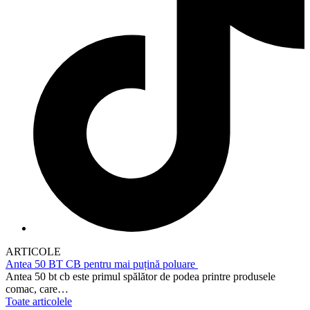
ARTICOLE
Antea 50 BT CB pentru mai puțină poluare
Antea 50 bt cb este primul spălător de podea printre produsele
comac, care…
Toate articolele