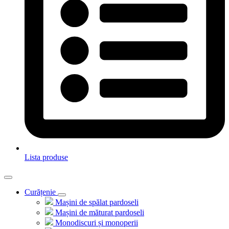
Lista produse
Curățenie
Mașini de spălat pardoseli
Mașini de măturat pardoseli
Monodiscuri și monoperii