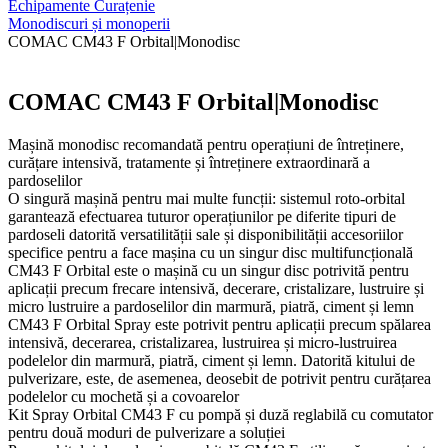
Echipamente Curațenie
Monodiscuri și monoperii
COMAC CM43 F Orbital|Monodisc
COMAC CM43 F Orbital|Monodisc
Mașină monodisc recomandată pentru operațiuni de întreținere,
curățare intensivă, tratamente și întreținere extraordinară a
pardoselilor
O singură mașină pentru mai multe funcții: sistemul roto-orbital
garantează efectuarea tuturor operațiunilor pe diferite tipuri de
pardoseli datorită versatilității sale și disponibilității accesoriilor
specifice pentru a face mașina cu un singur disc multifuncțională
CM43 F Orbital este o mașină cu un singur disc potrivită pentru
aplicații precum frecare intensivă, decerare, cristalizare, lustruire și
micro lustruire a pardoselilor din marmură, piatră, ciment și lemn
CM43 F Orbital Spray este potrivit pentru aplicații precum spălarea
intensivă, decerarea, cristalizarea, lustruirea și micro-lustruirea
podelelor din marmură, piatră, ciment și lemn. Datorită kitului de
pulverizare, este, de asemenea, deosebit de potrivit pentru curățarea
podelelor cu mochetă și a covoarelor
Kit Spray Orbital CM43 F cu pompă și duză reglabilă cu comutator
pentru două moduri de pulverizare a soluției