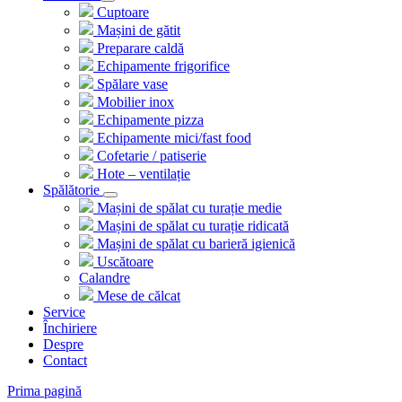
Cuptoare
Mașini de gătit
Preparare caldă
Echipamente frigorifice
Spălare vase
Mobilier inox
Echipamente pizza
Echipamente mici/fast food
Cofetarie / patiserie
Hote – ventilație
Spălătorie
Mașini de spălat cu turație medie
Mașini de spălat cu turație ridicată
Mașini de spălat cu barieră igienică
Uscătoare
Calandre
Mese de călcat
Service
Închiriere
Despre
Contact
Prima pagină