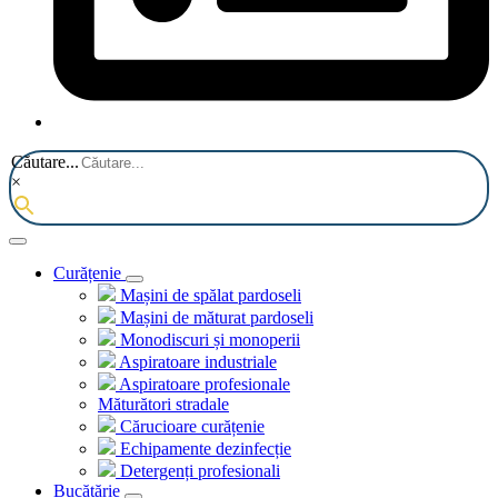
Căutare...
×
Curățenie
Mașini de spălat pardoseli
Mașini de măturat pardoseli
Monodiscuri și monoperii
Aspiratoare industriale
Aspiratoare profesionale
Măturători stradale
Cărucioare curățenie
Echipamente dezinfecție
Detergenți profesionali
Bucătărie