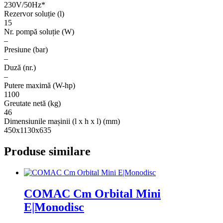
230V/50Hz*
Rezervor soluție (l)
15
Nr. pompă soluție (W)
–
Presiune (bar)
–
Duză (nr.)
–
Putere maximă (W-hp)
1100
Greutate netă (kg)
46
Dimensiunile mașinii (l x h x l) (mm)
450x1130x635
Produse similare
COMAC Cm Orbital Mini
E|Monodisc