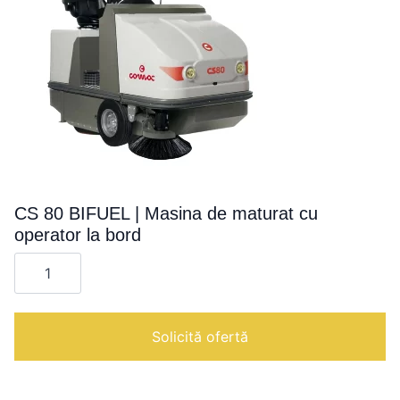
CS 80 BIFUEL | Masina de maturat cu
operator la bord
Cantitate
CS
80
BIFUEL
|
Masina
Solicită ofertă
de
maturat
cu
operator