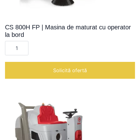
CS 800H FP | Masina de maturat cu operator
la bord
Cantitate
CS
800H
FP
|
Masina
Solicită ofertă
de
maturat
cu
operator
la
bord