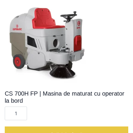
la
bord
CS 700H FP | Masina de maturat cu operator
la bord
Cantitate
CS
700H
FP
|
Masina