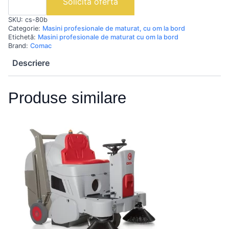
Solicită ofertă
B
|
SKU:
cs-80b
Mașină
de
Categorie:
Masini profesionale de maturat, cu om la bord
măturat
Etichetă:
Masini profesionale de maturat cu om la bord
cu
Brand:
Comac
operator
la
Descriere
bord
Produse similare