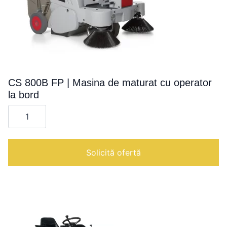
CS 800B FP | Masina de maturat cu operator
la bord
Cantitate
CS
800B
FP
|
Masina
Solicită ofertă
de
maturat
cu
operator
la
bord