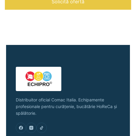
Solicită ofertă
de
maturat
cu
operator
la
bord
Distribuitor oficial Comac Italia. Echipamente
profesionale pentru curățenie, bucătărie HoReCa și
spălătorie.