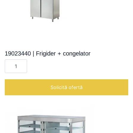
19023440 | Frigider + congelator
Cantitate
19023440
|
Frigider
+
congelator
Solicită ofertă