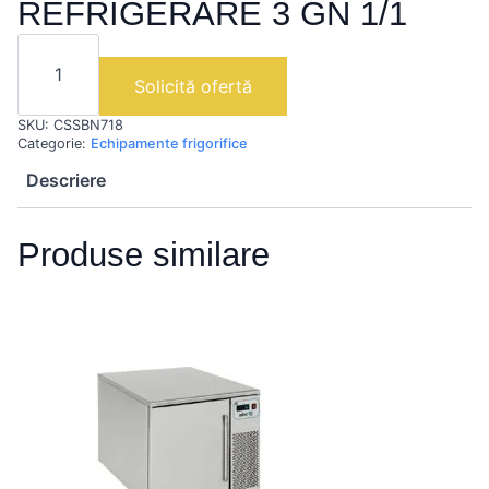
REFRIGERARE 3 GN 1/1
Cantitate
CSSBN718
|
Solicită ofertă
VITRINA
REFRIGERARE
SKU:
CSSBN718
3
GN
Categorie:
Echipamente frigorifice
1/1
Descriere
Produse similare