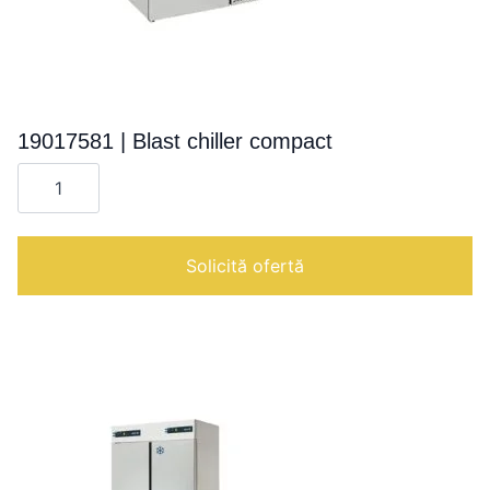
19017581 | Blast chiller compact
Cantitate
19017581
|
Blast
chiller
compact
Solicită ofertă