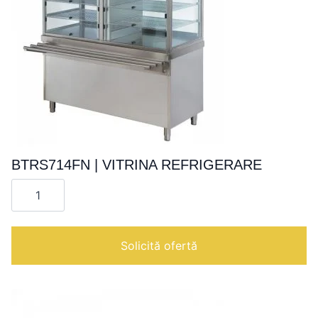
BTRS714FN | VITRINA REFRIGERARE
Cantitate
BTRS714FN
|
VITRINA
REFRIGERARE
Solicită ofertă