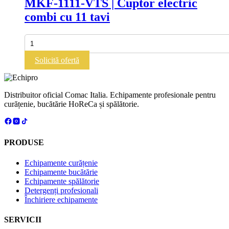
MKF-1111-VTS | Cuptor electric
alese
multe
în
combi cu 11 tavi
variații.
pagina
Opțiunile
produsului.
pot
Cantitate
fi
MKF-
alese
1111-
Solicită ofertă
în
VTS
pagina
|
produsului.
Cuptor
electric
Distribuitor oficial Comac Italia. Echipamente profesionale pentru
combi
curățenie, bucătărie HoReCa și spălătorie.
cu
11
tavi
PRODUSE
Echipamente curățenie
Echipamente bucătărie
Echipamente spălătorie
Detergenți profesionali
Închiriere echipamente
SERVICII