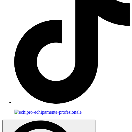
Search
for: