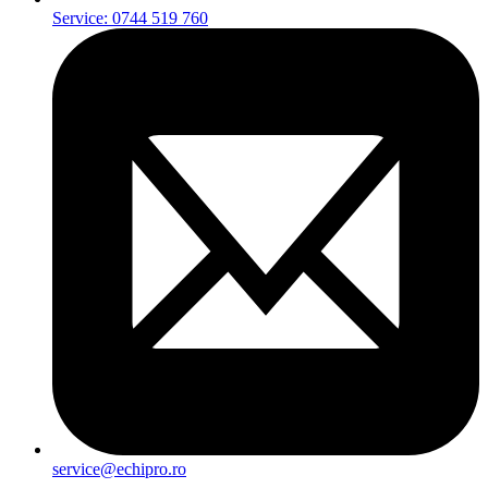
Service: 0744 519 760
service@echipro.ro