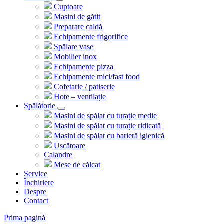
Cuptoare
Mașini de gătit
Preparare caldă
Echipamente frigorifice
Spălare vase
Mobilier inox
Echipamente pizza
Echipamente mici/fast food
Cofetarie / patiserie
Hote – ventilație
Spălătorie
Mașini de spălat cu turație medie
Mașini de spălat cu turație ridicată
Mașini de spălat cu barieră igienică
Uscătoare
Calandre
Mese de călcat
Service
Închiriere
Despre
Contact
Prima pagină