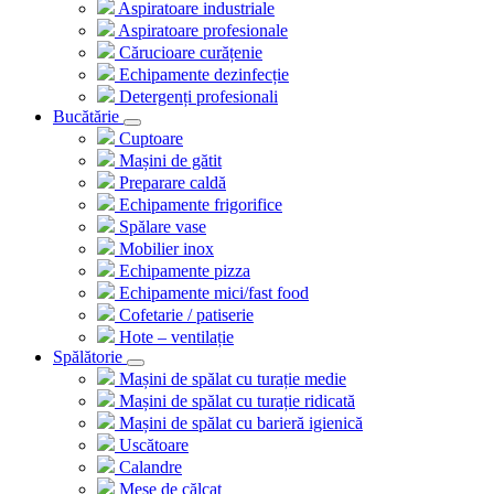
Aspiratoare industriale
Aspiratoare profesionale
Cărucioare curățenie
Echipamente dezinfecție
Detergenți profesionali
Bucătărie
Cuptoare
Mașini de gătit
Preparare caldă
Echipamente frigorifice
Spălare vase
Mobilier inox
Echipamente pizza
Echipamente mici/fast food
Cofetarie / patiserie
Hote – ventilație
Spălătorie
Mașini de spălat cu turație medie
Mașini de spălat cu turație ridicată
Mașini de spălat cu barieră igienică
Uscătoare
Calandre
Mese de călcat