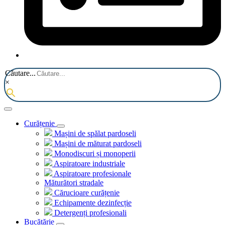
Căutare...
×
Curățenie
Mașini de spălat pardoseli
Mașini de măturat pardoseli
Monodiscuri și monoperii
Aspiratoare industriale
Aspiratoare profesionale
Măturători stradale
Cărucioare curățenie
Echipamente dezinfecție
Detergenți profesionali
Bucătărie