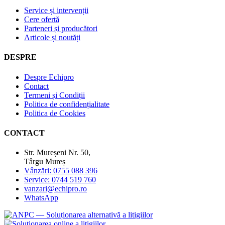
Service și intervenții
Cere ofertă
Parteneri și producători
Articole și noutăți
DESPRE
Despre Echipro
Contact
Termeni și Condiții
Politica de confidențialitate
Politica de Cookies
CONTACT
Str. Mureșeni Nr. 50,
Târgu Mureș
Vânzări: 0755 088 396
Service: 0744 519 760
vanzari@echipro.ro
WhatsApp