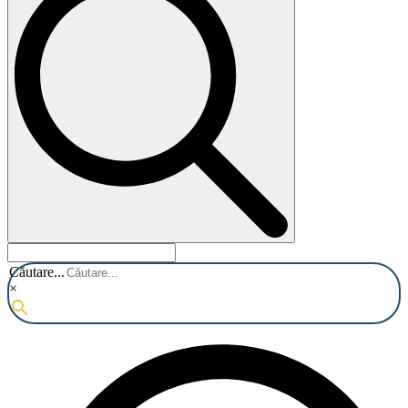
Căutare...
×