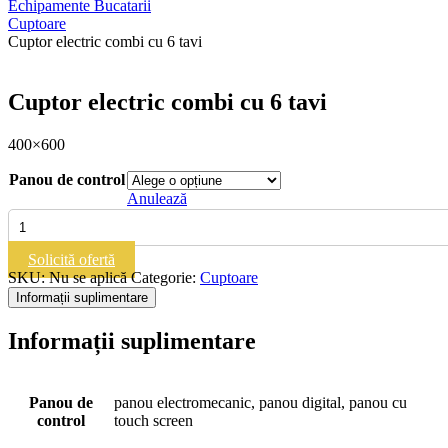
Echipamente Bucatarii
Cuptoare
Cuptor electric combi cu 6 tavi
Cuptor electric combi cu 6 tavi
400×600
Panou de control
Anulează
Cantitate
Cuptor
electric
Solicită ofertă
combi
SKU:
Nu se aplică
Categorie:
Cuptoare
cu
Informații suplimentare
6
tavi
Informații suplimentare
Panou de
panou electromecanic, panou digital, panou cu
control
touch screen