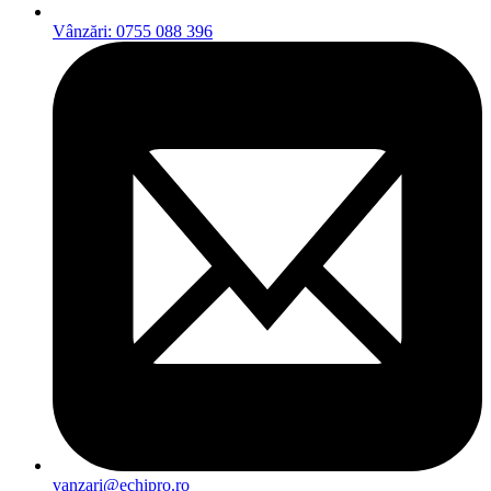
Vânzări: 0755 088 396
vanzari@echipro.ro