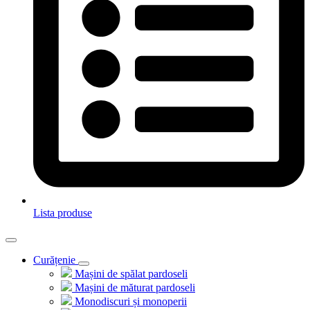
Lista produse
Curățenie
Mașini de spălat pardoseli
Mașini de măturat pardoseli
Monodiscuri și monoperii