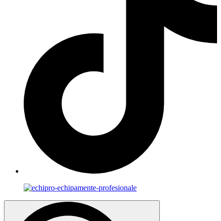
Search
for: