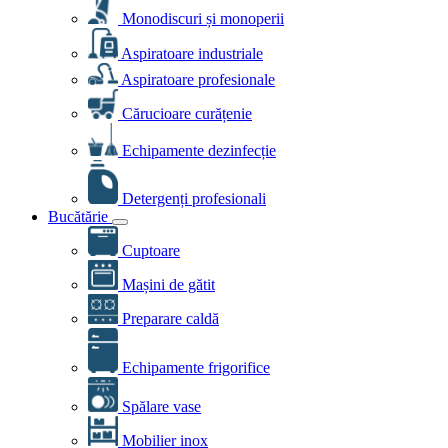
Monodiscuri și monoperii
Aspiratoare industriale
Aspiratoare profesionale
Cărucioare curățenie
Echipamente dezinfecție
Detergenți profesionali
Bucătărie
Cuptoare
Mașini de gătit
Preparare caldă
Echipamente frigorifice
Spălare vase
Mobilier inox