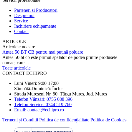
Servicii profesionale
Parteneri si Producatori
Despre noi
Service
Inchiriere echipamente
Contact
ARTICOLE
Articolele noastre
Antea 50 BT CB pentru mai puțină poluare
Antea 50 bt cb este primul spălător de podea printre produsele
comac, care…
Toate articolele
CONTACT ECHIPRO
Luni-Vineri: 9:00-17:00
Sâmbătă-Duminică: Închis
Strada Mureșeni Nr. 50, Târgu Mureș, Jud. Mureș
Telefon Vânzări: 0755 088 396
Telefon Service: 0744 519 760
Email: contact@echipro.ro
Termeni și Condiții
Politica de confidențialitate
Politica de Cookies