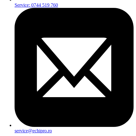
Service: 0744 519 760
service@echipro.ro