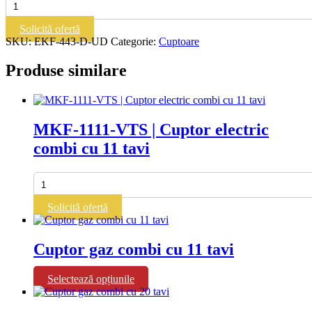
EKF-
443-
Solicită ofertă
D-
SKU:
EKF-443-D-UD
Categorie:
Cuptoare
UD
|
Produse similare
Cuptor
electric
combi
MKF-1111-VTS | Cuptor electric
combi cu 11 tavi
Cantitate
MKF-
1111-
Solicită ofertă
VTS
|
Cuptor
Cuptor gaz combi cu 11 tavi
electric
combi
cu
Acest
Selectează opțiunile
11
produs
tavi
are