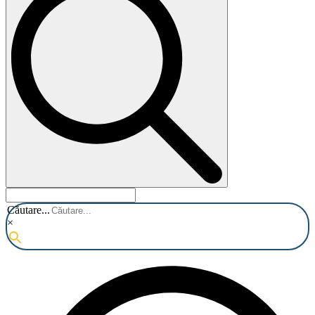
Căutare...
×