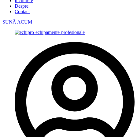
Închiriere
Despre
Contact
SUNĂ ACUM