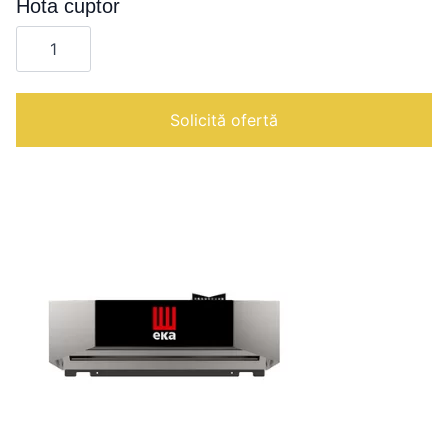
Hota cuptor
Cantitate
Hota
cuptor
Solicită ofertă