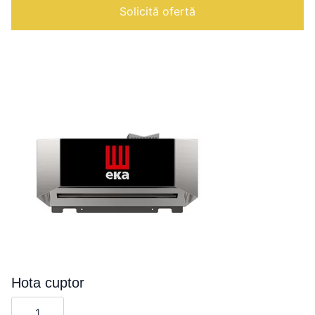
MAX/BASIC
Solicită ofertă
4-
8
-
PANEPIZZA
Hota cuptor
Cantitate
Hota