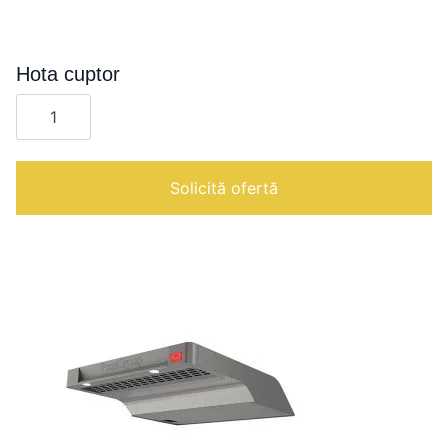
Hota cuptor
Cantitate
Hota
cuptor
Solicită ofertă