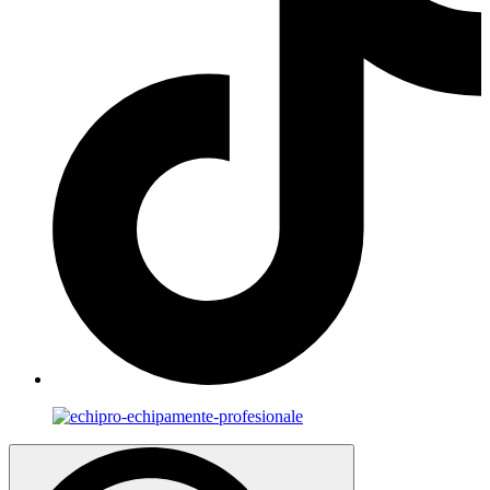
Search
for: