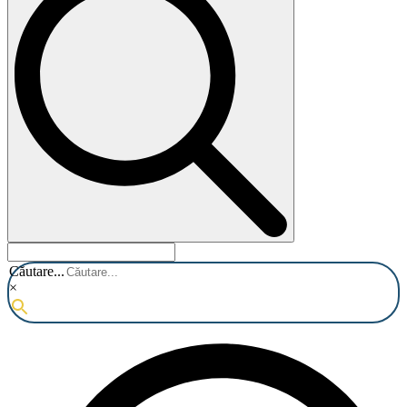
Căutare...
×