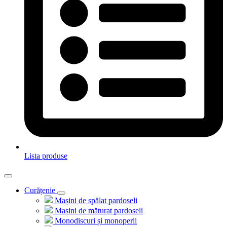
Lista produse
Curățenie
Mașini de spălat pardoseli
Mașini de măturat pardoseli
Monodiscuri și monoperii