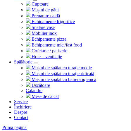
Cuptoare
Mașini de gătit
Preparare caldă
Echipamente frigorifice
Spălare vase
Mobilier inox
Echipamente pizza
Echipamente mici/fast food
Cofetarie / patiserie
Hote – ventilație
Spălătorie
Mașini de spălat cu turație medie
Mașini de spălat cu turație ridicată
Mașini de spălat cu barieră igienică
Uscătoare
Calandre
Mese de călcat
Service
Închiriere
Despre
Contact
Prima pagină