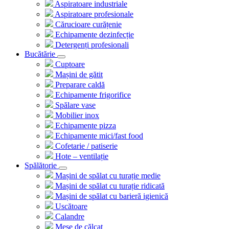
Aspiratoare industriale
Aspiratoare profesionale
Cărucioare curățenie
Echipamente dezinfecție
Detergenți profesionali
Bucătărie
Cuptoare
Mașini de gătit
Preparare caldă
Echipamente frigorifice
Spălare vase
Mobilier inox
Echipamente pizza
Echipamente mici/fast food
Cofetarie / patiserie
Hote – ventilație
Spălătorie
Mașini de spălat cu turație medie
Mașini de spălat cu turație ridicată
Mașini de spălat cu barieră igienică
Uscătoare
Calandre
Mese de călcat