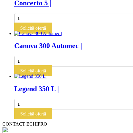
Concerto 5 |
Cantitate
Concerto
5
Solicită ofertă
|
Canova 300 Automec |
Cantitate
Canova
300
Solicită ofertă
Automec
|
Legend 350 L |
Cantitate
Legend
350
Solicită ofertă
L
|
CONTACT ECHIPRO