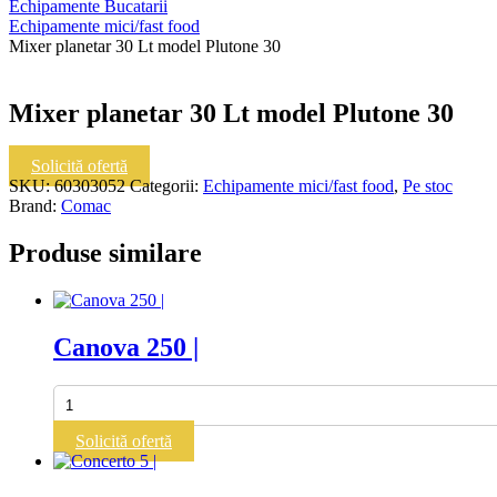
Echipamente Bucatarii
Echipamente mici/fast food
Mixer planetar 30 Lt model Plutone 30
Mixer planetar 30 Lt model Plutone 30
Cantitate
Solicită ofertă
Mixer
SKU:
60303052
Categorii:
Echipamente mici/fast food
,
Pe stoc
planetar
Brand:
Comac
30
Lt
Produse similare
model
Plutone
30
Canova 250 |
Cantitate
Canova
250
Solicită ofertă
|