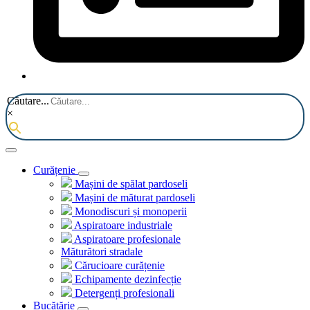
Căutare...
×
Curățenie
Mașini de spălat pardoseli
Mașini de măturat pardoseli
Monodiscuri și monoperii
Aspiratoare industriale
Aspiratoare profesionale
Măturători stradale
Cărucioare curățenie
Echipamente dezinfecție
Detergenți profesionali
Bucătărie