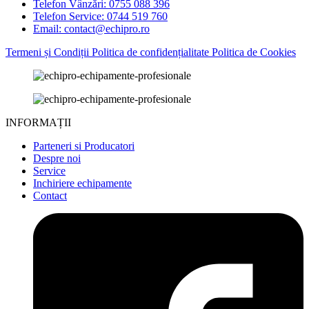
Telefon Vânzări: 0755 088 396
Telefon Service: 0744 519 760
Email: contact@echipro.ro
Termeni și Condiții
Politica de confidențialitate
Politica de Cookies
INFORMAȚII
Parteneri si Producatori
Despre noi
Service
Inchiriere echipamente
Contact