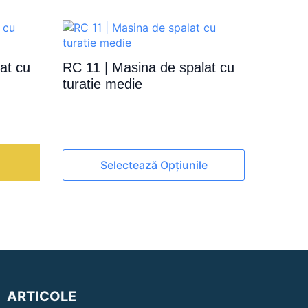
at cu
RC 11 | Masina de spalat cu
turatie medie
Acest
Selectează Opțiunile
produs
are
mai
multe
variații.
Opțiunile
pot
fi
alese
ARTICOLE
în