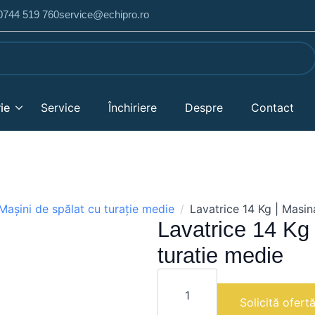
 0744 519 760
service@echipro.ro
ie
Service
Închiriere
Despre
Contact
Mașini de spălat cu turație medie
Lavatrice 14 Kg | Masin
Lavatrice 14 Kg
turatie medie
Cantitate
Lavatrice
14
Solicită ofert
Kg