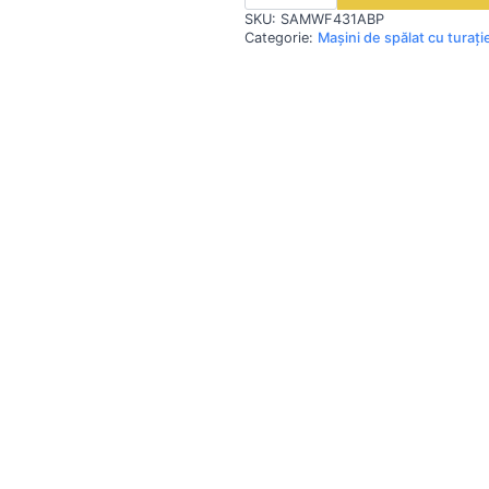
|
SKU:
SAMWF431ABP
Masina
de
Categorie:
Mașini de spălat cu turaț
spalat
cu
turatie
medie