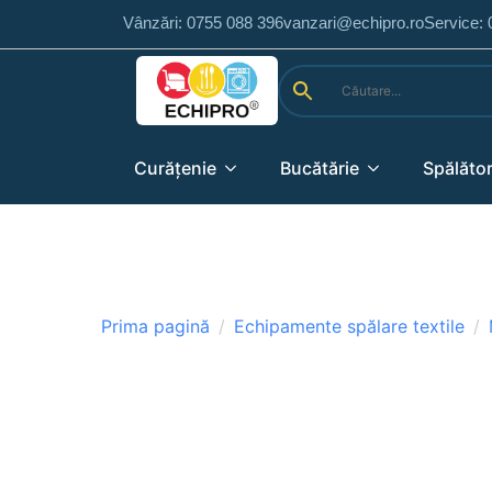
Vânzări: 0755 088 396
vanzari@echipro.ro
Service:
Curățenie
Bucătărie
Spălător
Prima pagină
Echipamente spălare textile