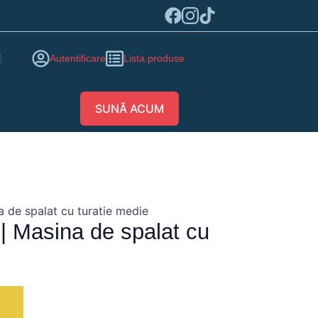
Autentificare
Lista produse
SUNĂ ACUM
a de spalat cu turatie medie
 | Masina de spalat cu
ă