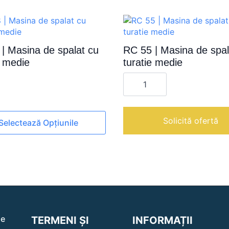
| Masina de spalat cu
RC 55 | Masina de spal
e medie
turatie medie
Cantitate
RC
55
|
Masina
de
Solicită ofertă
Selectează Opțiunile
spalat
cu
turatie
medie
le
le
TERMENI ȘI
INFORMAȚII