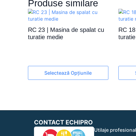
Produse similare
RC 23 | Masina de spalat cu
RC 18 
turatie medie
turati
Acest
Acest
Selectează Opțiunile
produs
produs
are
are
mai
mai
multe
multe
variații.
variații.
Opțiunile
Opțiuni
pot
pot
CONTACT ECHIPRO
fi
fi
alese
alese
Utilaje profesiona
în
în