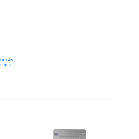
ie medie
 medie