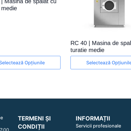
| Masina de spalat cu
e medie
RC 40 | Masina de spal
turatie medie
Acest
Selectează Opțiunile
Selectează Opțiunil
produs
are
mai
multe
variații.
le
Opțiunile
pot
fi
alese
le
TERMENI ȘI
INFORMAȚII
în
Servicii profesionale
CONDIȚII
pagina
17:00