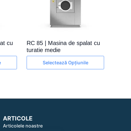
at cu
RC 85 | Masina de spalat cu
turatie medie
Acest
e
Selectează Opțiunile
produs
are
mai
multe
variații.
Opțiunile
pot
fi
alese
ARTICOLE
în
Articolele noastre
pagina