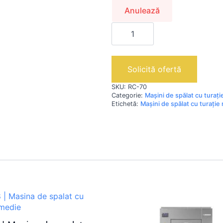
Anulează
Cantitate
RC
70
|
Masina
de
Solicită ofertă
spalat
cu
SKU:
RC-70
turatie
Categorie:
Mașini de spălat cu turaț
medie
Etichetă:
Mașini de spălat cu turație