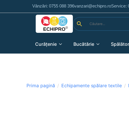
Vânzări: 0755 088 396
vanzari@echipro.ro
Service:
Curățenie
Bucătărie
Spălător
Prima pagină
Echipamente spălare textile