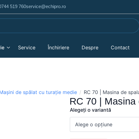
 0744 519 760
service@echipro.ro
ie
Service
Închiriere
Despre
Contact
Mașini de spălat cu turație medie
RC 70 | Masina de spala
RC 70 | Masina 
Alegeți o variantă