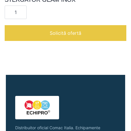
Cantitate
STERGATOR
GEAM
INOX
Solicită ofertă
Distribuitor oficial Comac Italia. Echipamente