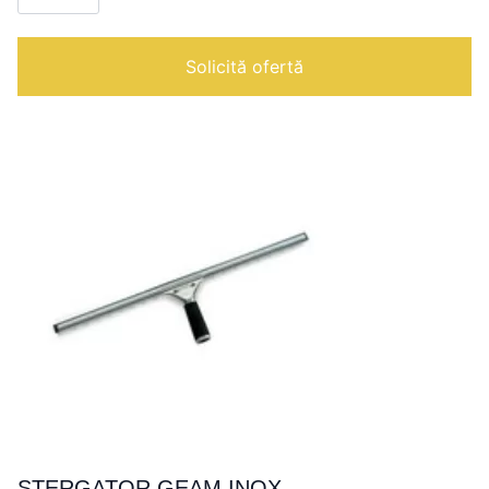
JELTOP
|
Solicită ofertă
STERGATOR GEAM INOX