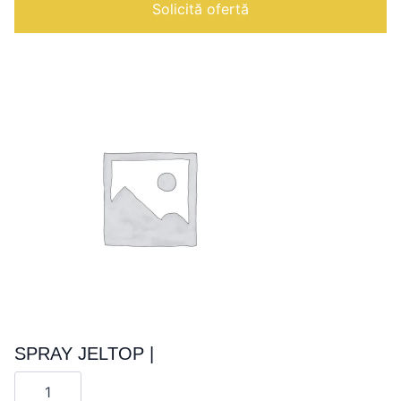
nivele
Solicită ofertă
GN
1/1
|
Vesta
0V1211D
SPRAY JELTOP |
Cantitate
SPRAY