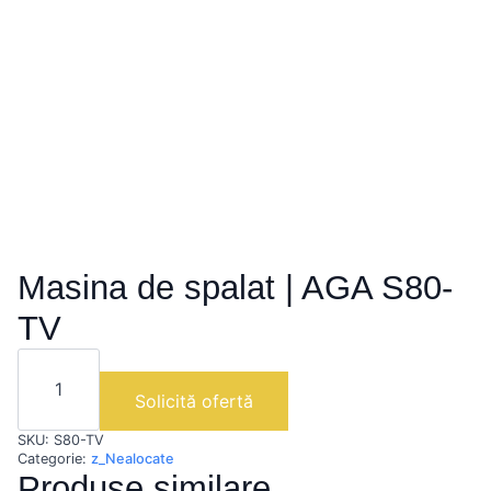
Masina de spalat | AGA S80-
TV
Cantitate
Masina
de
Solicită ofertă
spalat
|
SKU:
S80-TV
AGA
S80-
Categorie:
z_Nealocate
TV
Produse similare