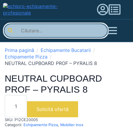
Prima pagină
Echipamente Bucatarii
Echipamente Pizza
NEUTRAL CUPBOARD PROF – PYRALIS 8
NEUTRAL CUPBOARD
PROF – PYRALIS 8
Cantitate
NEUTRAL
CUPBOARD
Solicită ofertă
PROF
-
SKU:
P12CE20005
PYRALIS
8
Categorii:
Echipamente Pizza
,
Mobilier inox