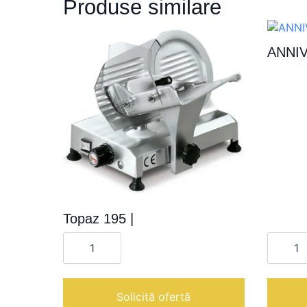
Produse similare
ANNIV
Topaz 195 |
Cantitate
Cantita
Topaz
ANNIVE
195
300
|
XL
50°
|
Solicită ofertă