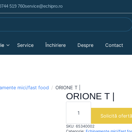
 0744 519 760
service@echipro.ro
ie
Service
Închiriere
Despre
Contact
amente mici/fast food
ORIONE T |
ORIONE T |
Cantitate
ORIONE
T
Solicită ofert
|
SKU:
65340002
Categorie:
Echipamente mici/fast fo