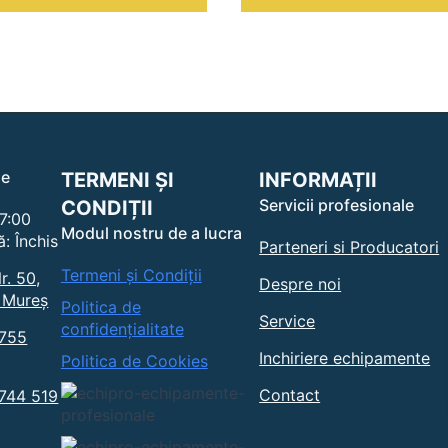
le
TERMENI ȘI
INFORMAȚII
Servicii profesionale
CONDIȚII
17:00
Modul nostru de a lucra
: Închis
Parteneri si Producatori
Termeni și Condiții
r. 50,
Despre noi
 Mureș
Politica de
Service
confidențialitate
0755
Inchiriere echipamente
Politica de Cookies
Contact
0744 519