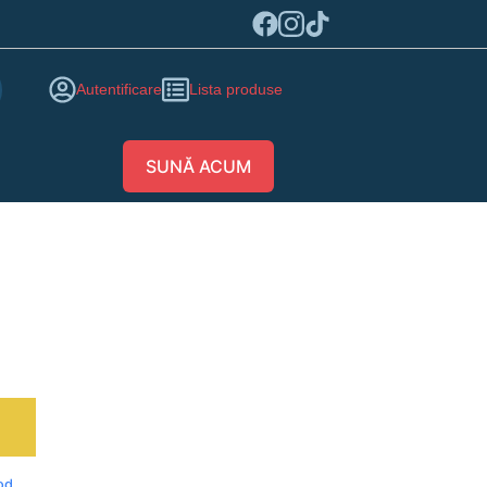
Autentificare
Lista produse
SUNĂ ACUM
ă
od