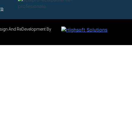
ro
Design And ReDevelopment By