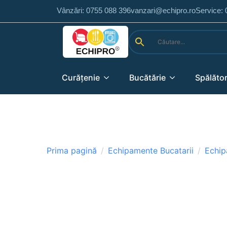
Vânzări: 0755 088 396
vanzari@echipro.ro
Service:
Curățenie
Bucătărie
Spălător
Prima pagină
Echipamente Bucatarii
Echip