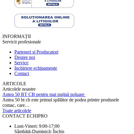
INFORMAȚII
Servicii profesionale
Parteneri si Producatori
Despre noi
Service
Inchiriere echipamente
Contact
ARTICOLE
Articolele noastre
Antea 50 BT CB pentru mai puțină poluare
Antea 50 bt cb este primul spălător de podea printre produsele
comac, care…
Toate articolele
CONTACT ECHIPRO
Luni-Vineri: 9:00-17:00
Sâmbătă-Duminică: Închis