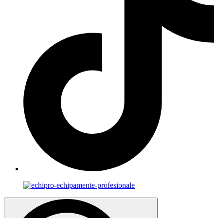
Search
for: