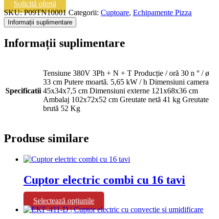
A
Solicită ofertă
TUNNEL
SKU:
P09TN10001
Categorii:
Cuptoare
,
Echipamente Pizza
TNM
Informații suplimentare
38/45
Informații suplimentare
Tensiune 380V 3Ph + N + T Producție / oră 30 n ° / ø
33 cm Putere moartă. 5,65 kW / h Dimensiuni camera
Specificatii
45x34x7,5 cm Dimensiuni externe 121x68x36 cm
Ambalaj 102x72x52 cm Greutate netă 41 kg Greutate
brută 52 Kg
Produse similare
Cuptor electric combi cu 16 tavi
Acest
Selectează opțiunile
produs
are