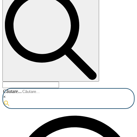
Căutare...
×