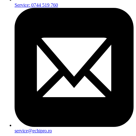
Service: 0744 519 760
service@echipro.ro