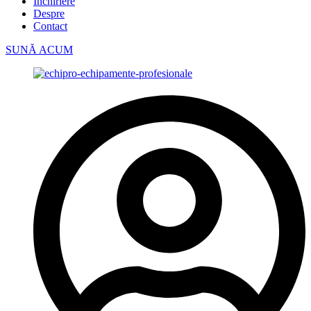
Închiriere
Despre
Contact
SUNĂ ACUM