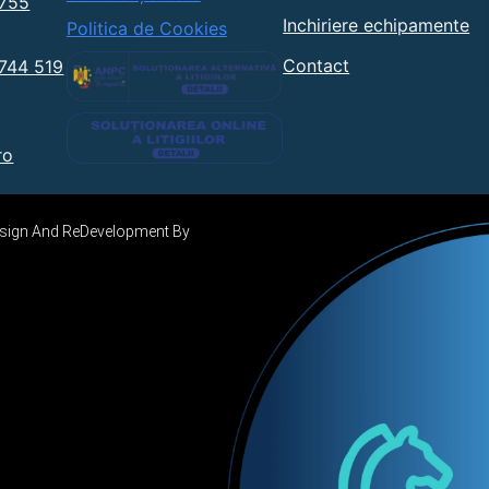
0755
Inchiriere echipamente
Politica de Cookies
Contact
0744 519
ro
Design And ReDevelopment By