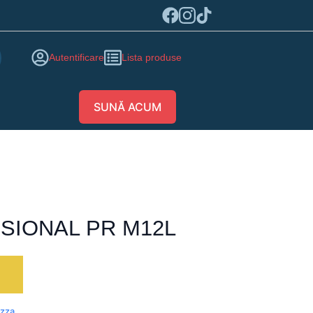
Autentificare
Lista produse
SUNĂ ACUM
SIONAL PR M12L
ă
izza