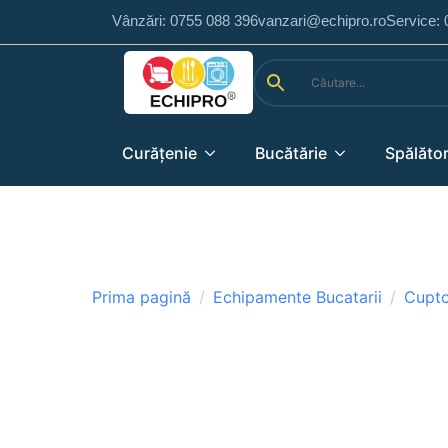
Vânzări: 0755 088 396
vanzari@echipro.ro
Service:
Curățenie
Bucătărie
Spălător
Prima pagină
Echipamente Bucatarii
Cupt