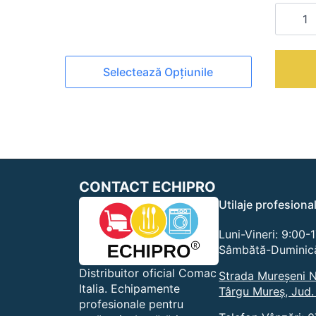
Cantita
EKF-
411-
D
|
Acest
Cuptor
Selectează Opțiunile
electric
produs
cu
are
convect
mai
si
umidifi
multe
variații.
Opțiunile
pot
CONTACT ECHIPRO
fi
alese
Utilaje profesiona
în
pagina
Luni-Vineri: 9:00-
produsului.
Sâmbătă-Duminică
Distribuitor oficial Comac
Strada Mureșeni N
Italia. Echipamente
Târgu Mureș, Jud.
profesionale pentru