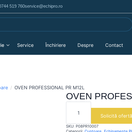
 0744 519 760
service@echipro.ro
ie
Service
Închiriere
Despre
Contact
oare
OVEN PROFESSIONAL PR M12L
OVEN PROFES
Cantitate
OVEN
PROFESSIONAL
Solicită ofert
PR
M12L
SKU:
P08PR10007
Categorii:
Cuptoare
,
Echipamente P