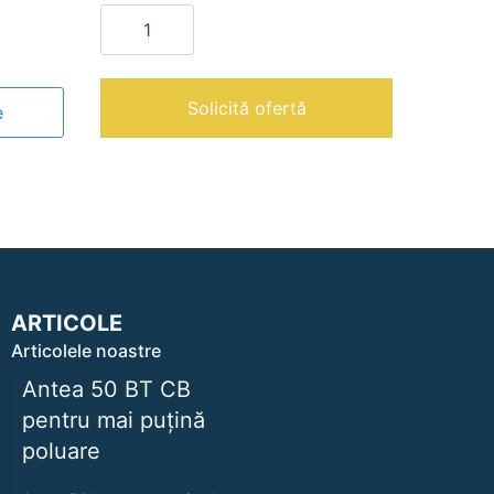
Cantitate
MKF-
1111-
VTS
|
Cuptor
Solicită ofertă
e
electric
combi
cu
11
tavi
ARTICOLE
Articolele noastre
Antea 50 BT CB
pentru mai puțină
poluare