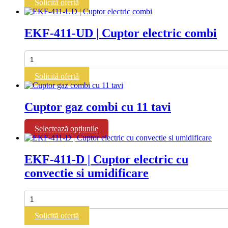
Solicită ofertă
combi
cu
7
EKF-411-UD | Cuptor electric combi
tavi
Cantitate
EKF-
411-
Solicită ofertă
UD
|
Cuptor
Cuptor gaz combi cu 11 tavi
electric
combi
Acest
Selectează opțiunile
produs
are
mai
EKF-411-D | Cuptor electric cu
multe
convectie si umidificare
variații.
Opțiunile
pot
Cantitate
fi
EKF-
alese
411-
Solicită ofertă
în
D