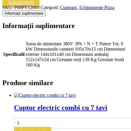
PYRALIS
Solicită ofertă
D6L
SKU:
P08PY12003
Categorii:
Cuptoare
,
Echipamente Pizza
Informații suplimentare
Informații suplimentare
Sursa de alimentare 380V 3Ph + N + T Putere Tot. 9
kW Dimensiunile camerei 105x70x15 cm Dimensiuni
Specificatii
externe 144x101x40 cm Dimensiuni ambalaj
112x147x54 cm Greutate netă 139 Kg Greutate brută
160 Kg
Produse similare
Cuptor electric combi cu 7 tavi
Cantitate
Cuptor
electric