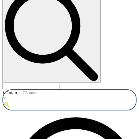
Căutare...
×