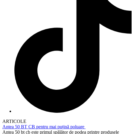
ARTICOLE
Antea 50 BT CB pentru mai puțină poluare
Antea 50 bt cb este primul spălător de podea printre produsele