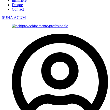
Închiriere
Despre
Contact
SUNĂ ACUM