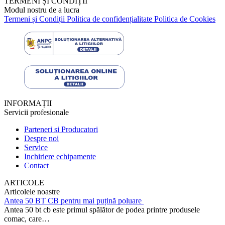
TERMENI ȘI CONDIȚII
Modul nostru de a lucra
Termeni și Condiții
Politica de confidențialitate
Politica de Cookies
INFORMAȚII
Servicii profesionale
Parteneri si Producatori
Despre noi
Service
Inchiriere echipamente
Contact
ARTICOLE
Articolele noastre
Antea 50 BT CB pentru mai puțină poluare
Antea 50 bt cb este primul spălător de podea printre produsele
comac, care…