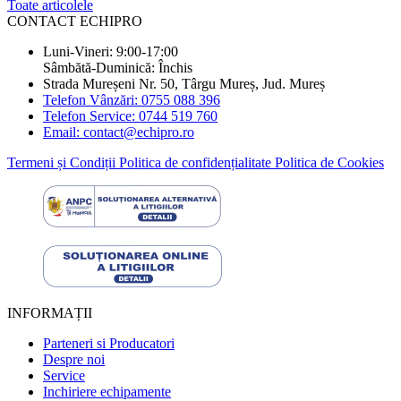
Toate articolele
CONTACT ECHIPRO
Luni-Vineri: 9:00-17:00
Sâmbătă-Duminică: Închis
Strada Mureșeni Nr. 50, Târgu Mureș, Jud. Mureș
Telefon Vânzări: 0755 088 396
Telefon Service: 0744 519 760
Email: contact@echipro.ro
Termeni și Condiții
Politica de confidențialitate
Politica de Cookies
INFORMAȚII
Parteneri si Producatori
Despre noi
Service
Inchiriere echipamente