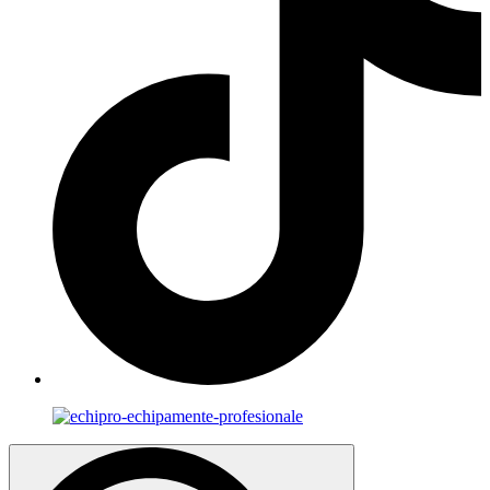
Search
for: