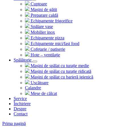
Cuptoare
Mașini de gătit
Preparare caldă
Echipamente frigorifice
Spălare vase
Mobilier inox
Echipamente pizza
Echipamente mici/fast food
Cofetarie / patiserie
Hote – ventilație
Spălătorie
Mașini de spălat cu turație medie
Mașini de spălat cu turație ridicată
Mașini de spălat cu barieră igienică
Uscătoare
Calandre
Mese de călcat
Service
Închiriere
Despre
Contact
Prima pagină