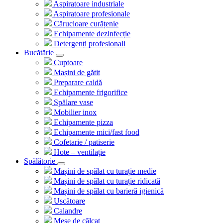
Aspiratoare industriale
Aspiratoare profesionale
Cărucioare curățenie
Echipamente dezinfecție
Detergenți profesionali
Bucătărie
Cuptoare
Mașini de gătit
Preparare caldă
Echipamente frigorifice
Spălare vase
Mobilier inox
Echipamente pizza
Echipamente mici/fast food
Cofetarie / patiserie
Hote – ventilație
Spălătorie
Mașini de spălat cu turație medie
Mașini de spălat cu turație ridicată
Mașini de spălat cu barieră igienică
Uscătoare
Calandre
Mese de călcat