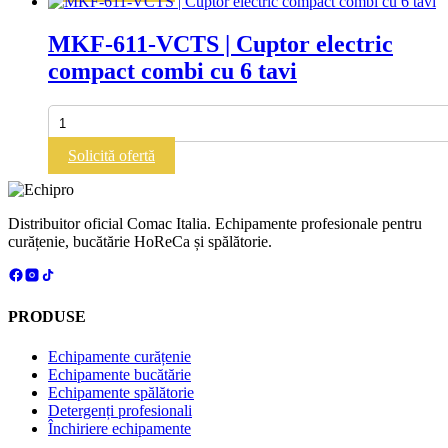
cu
în
6
pagina
MKF-611-VCTS | Cuptor electric
tavi
produsului.
compact combi cu 6 tavi
Cantitate
MKF-
611-
Solicită ofertă
VCTS
|
Cuptor
electric
Distribuitor oficial Comac Italia. Echipamente profesionale pentru
compact
curățenie, bucătărie HoReCa și spălătorie.
combi
cu
6
tavi
PRODUSE
Echipamente curățenie
Echipamente bucătărie
Echipamente spălătorie
Detergenți profesionali
Închiriere echipamente