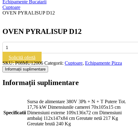
Echipamente Bucatarii
Cuptoare
OVEN PYRALISUP D12
OVEN PYRALISUP D12
Cantitate
OVEN
PYRALISUP
Solicită ofertă
D12
SKU:
P08MU12006
Categorii:
Cuptoare
,
Echipamente Pizza
Informații suplimentare
Informații suplimentare
Sursa de alimentare 380V 3Ph + N + T Putere Tot.
17,76 kW Dimensiunile camerei 70x105x15 cm
Specificatii
Dimensiuni externe 109x136x72 cm Dimensiuni
ambalaj 112x147x84 cm Greutate netă 217 Kg
Greutate brută 240 Kg