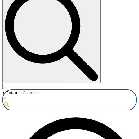
Căutare...
×