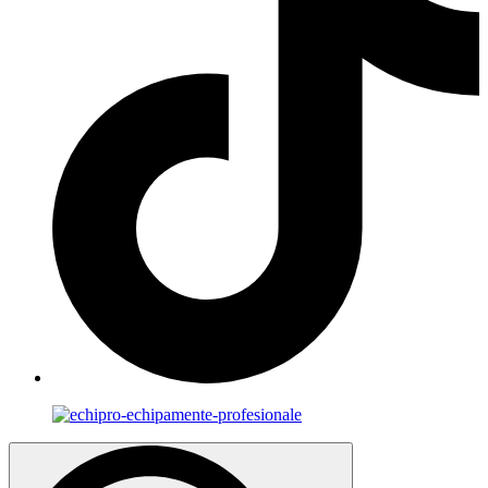
Search
for: