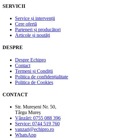
SERVICII
Service și intervenții
Cere ofertă
Parteneri și producători
Articole și noutăți
DESPRE
Despre Echipro
Contact
Termeni și Condiții
Politica de confidențialitate
Politica de Cookies
CONTACT
Str. Mureșeni Nr. 50,
Târgu Mureș
Vânzări: 0755 088 396
Service: 0744 519 760
vanzari@echipro.ro
WhatsApp