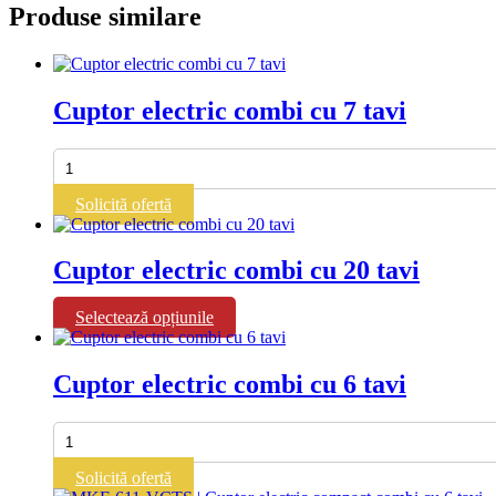
Produse similare
Cuptor electric combi cu 7 tavi
Cantitate
Cuptor
electric
Solicită ofertă
combi
cu
7
Cuptor electric combi cu 20 tavi
tavi
Acest
Selectează opțiunile
produs
are
mai
Cuptor electric combi cu 6 tavi
multe
variații.
Cantitate
Opțiunile
Cuptor
pot
electric
fi
Solicită ofertă
combi
alese