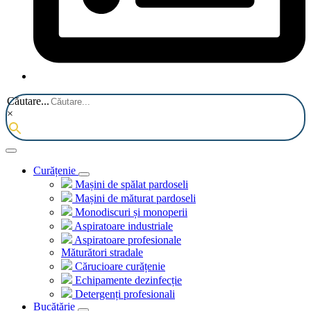
Căutare...
×
Curățenie
Mașini de spălat pardoseli
Mașini de măturat pardoseli
Monodiscuri și monoperii
Aspiratoare industriale
Aspiratoare profesionale
Măturători stradale
Cărucioare curățenie
Echipamente dezinfecție
Detergenți profesionali
Bucătărie