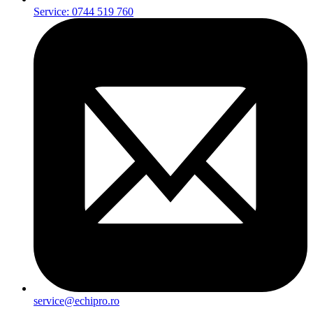
Service: 0744 519 760
service@echipro.ro