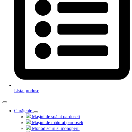
Lista produse
Curățenie
Mașini de spălat pardoseli
Mașini de măturat pardoseli
Monodiscuri și monoperii